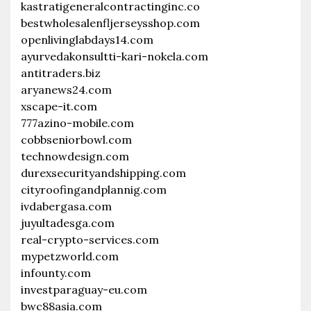
kastratigeneralcontractinginc.co
bestwholesalenfljerseysshop.com
openlivinglabdays14.com
ayurvedakonsultti-kari-nokela.com
antitraders.biz
aryanews24.com
xscape-it.com
777azino-mobile.com
cobbseniorbowl.com
technowdesign.com
durexsecurityandshipping.com
cityroofingandplannig.com
ivdabergasa.com
juyultadesga.com
real-crypto-services.com
mypetzworld.com
infounty.com
investparaguay-eu.com
bwc88asia.com