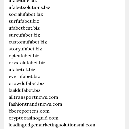
ufabetlife.biz
ufabetsolutions.biz
socialufabet.biz
surfufabet.biz
ufabetbest.biz
sureufabet.biz
customufabet.biz
storyufabet.biz
epicufabet.biz
crystalufabet.biz
ufabetok.biz
everufabet.biz
crowdufabet.biz
buildufabet.biz
alltransportnews.com
fashiontrandsnews.com
bbcreporters.com
cryptocasinoguid.com
leadingedgemarketingsolutionsmi.com