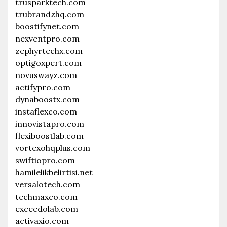
trusparktech.com
trubrandzhq.com
boostifynet.com
nexventpro.com
zephyrtechx.com
optigoxpert.com
novuswayz.com
actifypro.com
dynaboostx.com
instaflexco.com
innovistapro.com
flexiboostlab.com
vortexohqplus.com
swiftiopro.com
hamilelikbelirtisi.net
versalotech.com
techmaxco.com
exceedolab.com
activaxio.com