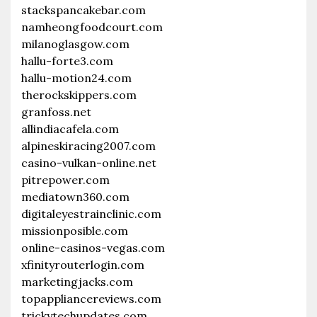
stackspancakebar.com
namheongfoodcourt.com
milanoglasgow.com
hallu-forte3.com
hallu-motion24.com
therockskippers.com
granfoss.net
allindiacafela.com
alpineskiracing2007.com
casino-vulkan-online.net
pitrepower.com
mediatown360.com
digitaleyestrainclinic.com
missionposible.com
online-casinos-vegas.com
xfinityrouterlogin.com
marketingjacks.com
topappliancereviews.com
trickytechupdates.com