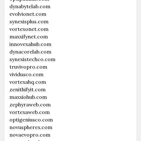
dynabytelab.com
evolvionet.com
synexisplus.com
vortexonet.com
maxxifynet.com
innovexahub.com
dynacorelab.com
synexistechco.com
truvivopro.com
vividusco.com
vortexahq.com
zenithifyit.com
maxxiohub.com
zephyraweb.com
vortexaweb.com
optigeniusco.com
novuspherex.com
novaevopro.com