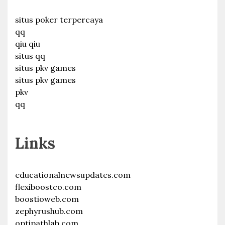
situs poker terpercaya
qq
qiu qiu
situs qq
situs pkv games
situs pkv games
pkv
qq
Links
educationalnewsupdates.com
flexiboostco.com
boostioweb.com
zephyrushub.com
optipathlab.com