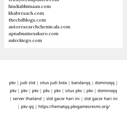
hindiabhimaan.com
khabresach.com
thecbdblogs.com
autoresearchchemicals.com
apnabusinesskaro.com
suleckiego.com
pkv
|
judi slot
|
situs judi bola
|
bandarqq
|
dominoqq
|
pkv
|
pkv
|
pkv
|
pkv
|
pkv
|
situs pkv
|
pkv
|
dominoqq
|
server thailand
|
slot gacor hari ini
|
slot gacor hari ini
|
pkv qq
|
https://hematqq.pkvgamesresmi.org/