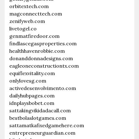
orbitextech.com
magconnecttech.com
zenifyweb.com
livetogel.co
genmatfiredoor.com
findlascegasproperties.com
healthhavenrobbie.com
donanddonnadesigns.com
eagleoneconstructiontx.com
equiflexvitality.com
onlylovesg.com
activedesenvolvimento.com
dailyhubpages.com
idnplaysbobet.com
sattakingvikidadacall.com
bestbolaslotgames.com
sattamatkafixedgamehere.com
entrepreneurguardian.com