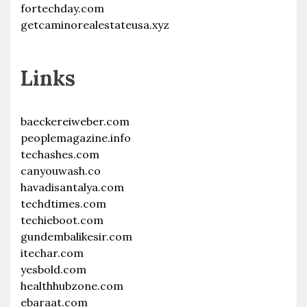
fortechday.com
getcaminorealestateusa.xyz
Links
baeckereiweber.com
peoplemagazine.info
techashes.com
canyouwash.co
havadisantalya.com
techdtimes.com
techieboot.com
gundembalikesir.com
itechar.com
yesbold.com
healthhubzone.com
ebaraat.com