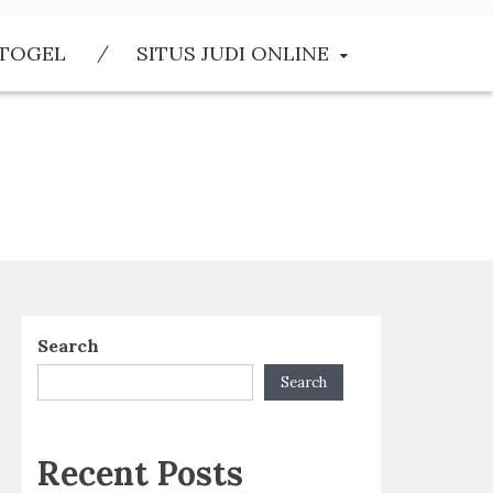
TOGEL
SITUS JUDI ONLINE
Search
Search
Recent Posts