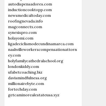
autodispensadores.com
inductioncooktopp.com
newsmedicaltoday.com
roofingnevada.info
magconnectx.com
synexispro.com
holayomi.com
ligadeciclismodecundinamarca.com
nashvilleworkerscompensationattorn
ey.com
holyfamilycathedralschool.org
londonkiddy.com
ufabetcoaching.biz
davismindfulness.org
millionairebyte.com
fortechday.com
getcaminorealestateusa.xyz