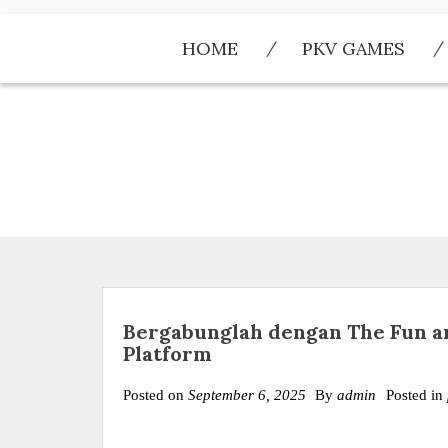
Skip
to
HOME
PKV GAMES
content
Bergabunglah dengan The Fun an
Platform
Posted on
September 6, 2025
By
admin
Posted in