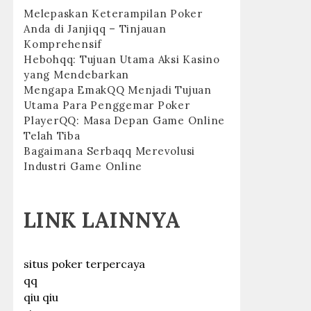
Melepaskan Keterampilan Poker
Anda di Janjiqq – Tinjauan
Komprehensif
Hebohqq: Tujuan Utama Aksi Kasino
yang Mendebarkan
Mengapa EmakQQ Menjadi Tujuan
Utama Para Penggemar Poker
PlayerQQ: Masa Depan Game Online
Telah Tiba
Bagaimana Serbaqq Merevolusi
Industri Game Online
LINK LAINNYA
situs poker terpercaya
qq
qiu qiu