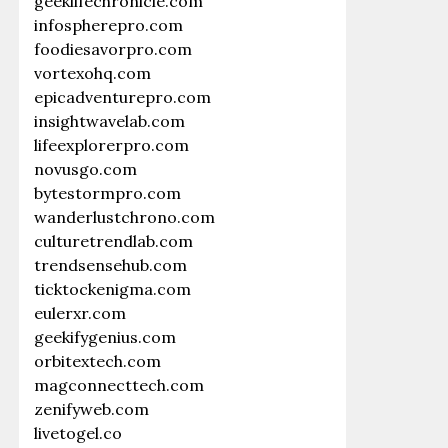
geeklifechronicle.com
infospherepro.com
foodiesavorpro.com
vortexohq.com
epicadventurepro.com
insightwavelab.com
lifeexplorerpro.com
novusgo.com
bytestormpro.com
wanderlustchrono.com
culturetrendlab.com
trendsensehub.com
ticktockenigma.com
eulerxr.com
geekifygenius.com
orbitextech.com
magconnecttech.com
zenifyweb.com
livetogel.co