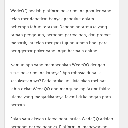
WedeQQ adalah platform poker online populer yang
telah mendapatkan banyak pengikut dalam
beberapa tahun terakhir. Dengan antarmuka yang
ramah pengguna, beragam permainan, dan promosi
menarik, ini telah menjadi tujuan utama bagi para
penggemar poker yang ingin bermain online.
Namun apa yang membedakan WedeQQ dengan
situs poker online lainnya? Apa rahasia di balik
kesuksesannya? Pada artikel ini, kita akan melihat
lebih dekat WedeQQ dan mengungkap faktor-faktor
utama yang menjadikannya favorit di kalangan para
pemain.
Salah satu alasan utama popularitas WedeQQ adalah
beragam permainannya. Platform ini menawarkan