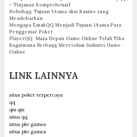
– Tinjauan Komprehensif
Hebohqq: Tujuan Utama Aksi Kasino yang
Mendebarkan
Mengapa EmakQQ Menjadi Tujuan Utama Para
Penggemar Poker
PlayerQQ: Masa Depan Game Online Telah Tiba
Bagaimana Serbaqq Merevolusi Industri Game
Online
LINK LAINNYA
situs poker terpercaya
qq
qiu qiu
situs qq
situs pkv games
situs pkv games