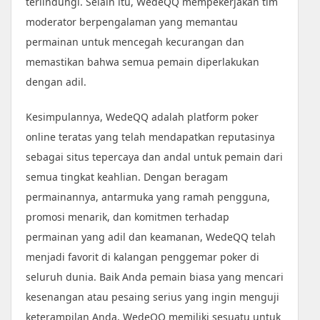
terlindungi. Selain itu, WedeQQ mempekerjakan tim
moderator berpengalaman yang memantau
permainan untuk mencegah kecurangan dan
memastikan bahwa semua pemain diperlakukan
dengan adil.
Kesimpulannya, WedeQQ adalah platform poker
online teratas yang telah mendapatkan reputasinya
sebagai situs tepercaya dan andal untuk pemain dari
semua tingkat keahlian. Dengan beragam
permainannya, antarmuka yang ramah pengguna,
promosi menarik, dan komitmen terhadap
permainan yang adil dan keamanan, WedeQQ telah
menjadi favorit di kalangan penggemar poker di
seluruh dunia. Baik Anda pemain biasa yang mencari
kesenangan atau pesaing serius yang ingin menguji
keterampilan Anda, WedeQQ memiliki sesuatu untuk