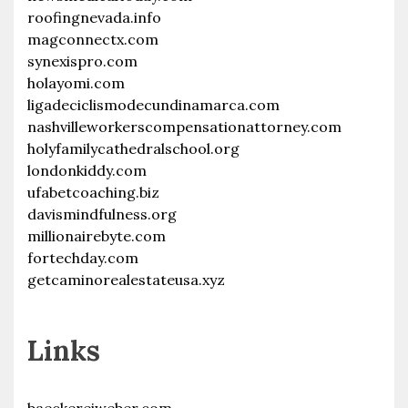
roofingnevada.info
magconnectx.com
synexispro.com
holayomi.com
ligadeciclismodecundinamarca.com
nashvilleworkerscompensationattorney.com
holyfamilycathedralschool.org
londonkiddy.com
ufabetcoaching.biz
davismindfulness.org
millionairebyte.com
fortechday.com
getcaminorealestateusa.xyz
Links