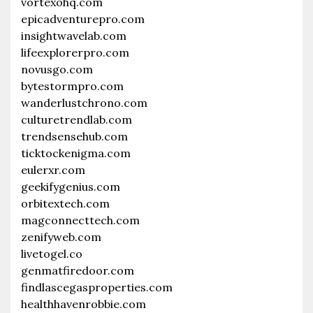
vortexohq.com
epicadventurepro.com
insightwavelab.com
lifeexplorerpro.com
novusgo.com
bytestormpro.com
wanderlustchrono.com
culturetrendlab.com
trendsensehub.com
ticktockenigma.com
eulerxr.com
geekifygenius.com
orbitextech.com
magconnecttech.com
zenifyweb.com
livetogel.co
genmatfiredoor.com
findlascegasproperties.com
healthhavenrobbie.com