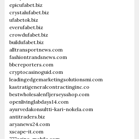
epicufabet.biz
crystalufabet.biz
ufabetok.biz
everufabet.biz
crowdufabet.biz
buildufabet.biz
alltransportnews.com
fashiontrandsnews.com
bbcreporters.com
cryptocasinoguid.com
leadingedgemarketingsolutionsmi.com
kastratigeneralcontractinginc.co
bestwholesalenfljerseysshop.com
openlivinglabdays14.com
ayurvedakonsultti-kari-nokela.com
antitraders.biz
aryanews24.com
xscape-it.com