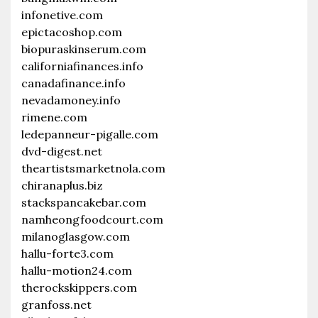
infonetive.com
epictacoshop.com
biopuraskinserum.com
californiafinances.info
canadafinance.info
nevadamoney.info
rimene.com
ledepanneur-pigalle.com
dvd-digest.net
theartistsmarketnola.com
chiranaplus.biz
stackspancakebar.com
namheongfoodcourt.com
milanoglasgow.com
hallu-forte3.com
hallu-motion24.com
therockskippers.com
granfoss.net