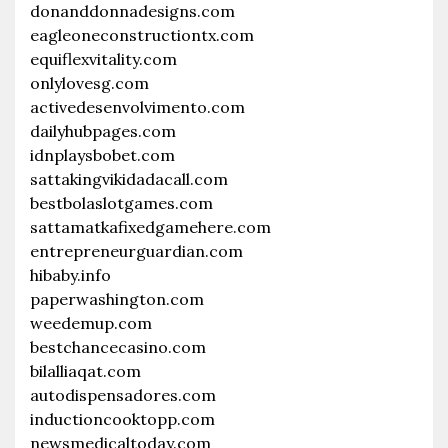
donanddonnadesigns.com
eagleoneconstructiontx.com
equiflexvitality.com
onlylovesg.com
activedesenvolvimento.com
dailyhubpages.com
idnplaysbobet.com
sattakingvikidadacall.com
bestbolaslotgames.com
sattamatkafixedgamehere.com
entrepreneurguardian.com
hibaby.info
paperwashington.com
weedemup.com
bestchancecasino.com
bilalliaqat.com
autodispensadores.com
inductioncooktopp.com
newsmedicaltoday.com