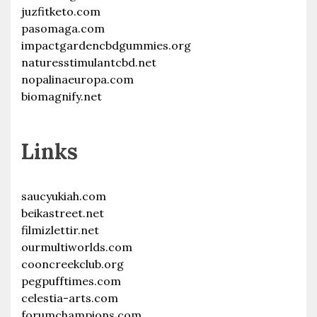
juzfitketo.com
pasomaga.com
impactgardencbdgummies.org
naturesstimulantcbd.net
nopalinaeuropa.com
biomagnify.net
Links
saucyukiah.com
beikastreet.net
filmizlettir.net
ourmultiworlds.com
cooncreekclub.org
pegpufftimes.com
celestia-arts.com
forumchampions.com