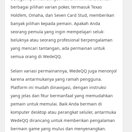
berbagai pilihan varian poker, termasuk Texas
Hold’em, Omaha, dan Seven Card Stud, memberikan
banyak pilihan kepada pemain. Apakah Anda
seorang pemula yang ingin mempelajari seluk-
beluknya atau seorang profesional berpengalaman
yang mencari tantangan, ada permainan untuk
semua orang di WedeQQ.
Selain variasi permainannya, WedeQQ juga menonjol
karena antarmukanya yang ramah pengguna.
Platform ini mudah dinavigasi, dengan instruksi
yang jelas dan fitur bermanfaat yang memudahkan
pemain untuk memulai. Baik Anda bermain di
komputer desktop atau perangkat seluler, antarmuka
WedeQQ dirancang untuk memberikan pengalaman
bermain game yang mulus dan menyenangkan.