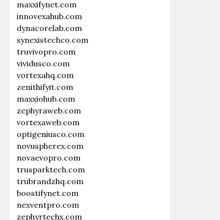
maxxifynet.com
innovexahub.com
dynacorelab.com
:
synexistechco.com
truvivopro.com
vividusco.com
vortexahq.com
zenithifyit.com
maxxiohub.com
zephyraweb.com
vortexaweb.com
optigeniusco.com
novuspherex.com
novaevopro.com
trusparktech.com
trubrandzhq.com
boostifynet.com
nexventpro.com
zephyrtechx.com