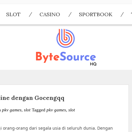
SLOT
CASINO
SPORTBOOK
ine dengan Gocengqq
in
pkv games
,
slot
Tagged
pkv games
,
slot
i orang-orang dari segala usia di seluruh dunia. Dengan