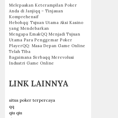
Melepaskan Keterampilan Poker
Anda di Janjiqq – Tinjauan
Komprehensif
Hebohqq: Tujuan Utama Aksi Kasino
yang Mendebarkan
Mengapa EmakQQ Menjadi Tujuan
Utama Para Penggemar Poker
PlayerQQ: Masa Depan Game Online
Telah Tiba
Bagaimana Serbaqq Merevolusi
Industri Game Online
LINK LAINNYA
situs poker terpercaya
qq
qiu qiu