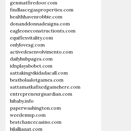
genmatfiredoor.com
findlascegasproperties.com
healthhavenrobbie.com
donanddonnadesigns.com
eagleoneconstructiontx.com
equiflexvitality.com
onlylovesg.com
activedesenvolvimento.com
dailyhubpages.com
idnplaysbobet.com
sattakingvikidadacall.com
bestbolaslotgames.com
sattamatkafixedgamehere.com
entrepreneurguardian.com
hibaby.info
paperwashington.com
weedemup.com
bestchancecasino.com
bilalliaqat.com