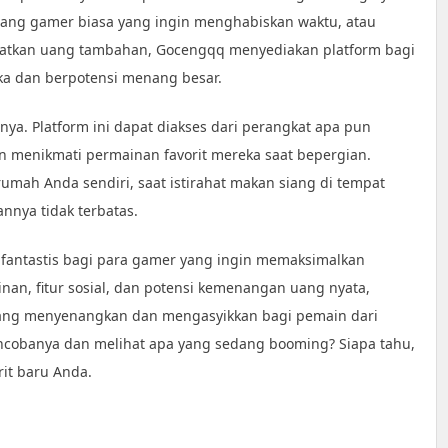
rang gamer biasa yang ingin menghabiskan waktu, atau
atkan uang tambahan, Gocengqq menyediakan platform bagi
ka dan berpotensi menang besar.
nya. Platform ini dapat diakses dari perangkat apa pun
 menikmati permainan favorit mereka saat bepergian.
umah Anda sendiri, saat istirahat makan siang di tempat
nnya tidak terbatas.
 fantastis bagi para gamer yang ingin memaksimalkan
an, fitur sosial, dan potensi kemenangan uang nyata,
ng menyenangkan dan mengasyikkan bagi pemain dari
encobanya dan melihat apa yang sedang booming? Siapa tahu,
it baru Anda.