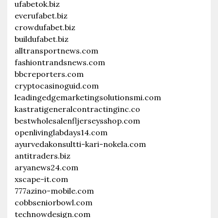
ufabetok.biz
everufabet.biz
crowdufabet.biz
buildufabet.biz
alltransportnews.com
fashiontrandsnews.com
bbcreporters.com
cryptocasinoguid.com
leadingedgemarketingsolutionsmi.com
kastratigeneralcontractinginc.co
bestwholesalenfljerseysshop.com
openlivinglabdays14.com
ayurvedakonsultti-kari-nokela.com
antitraders.biz
aryanews24.com
xscape-it.com
777azino-mobile.com
cobbseniorbowl.com
technowdesign.com