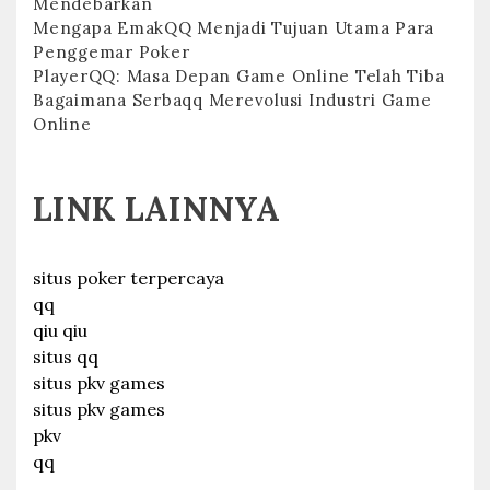
Mendebarkan
Mengapa EmakQQ Menjadi Tujuan Utama Para
Penggemar Poker
PlayerQQ: Masa Depan Game Online Telah Tiba
Bagaimana Serbaqq Merevolusi Industri Game
Online
LINK LAINNYA
situs poker terpercaya
qq
qiu qiu
situs qq
situs pkv games
situs pkv games
pkv
qq