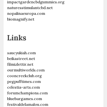
impactgardencbdgummies.org
naturesstimulantcbd.net
nopalinaeuropa.com
biomagnify.net
Links
saucyukiah.com
beikastreet.net
filmizlettir.net
ourmultiworlds.com
cooncreekclub.org
pegpufftimes.com
celestia-arts.com
forumchampions.com
bluebargames.com
festivaldelamalou.com