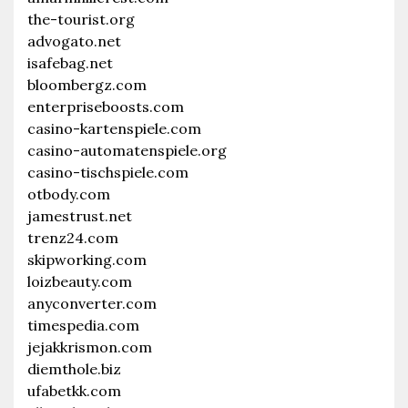
the-tourist.org
advogato.net
isafebag.net
bloombergz.com
enterpriseboosts.com
casino-kartenspiele.com
casino-automatenspiele.org
casino-tischspiele.com
otbody.com
jamestrust.net
trenz24.com
skipworking.com
loizbeauty.com
anyconverter.com
timespedia.com
jejakkrismon.com
diemthole.biz
ufabetkk.com