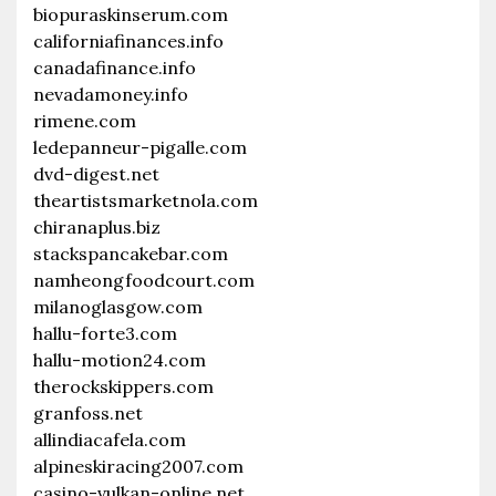
biopuraskinserum.com
californiafinances.info
canadafinance.info
nevadamoney.info
rimene.com
ledepanneur-pigalle.com
dvd-digest.net
theartistsmarketnola.com
chiranaplus.biz
stackspancakebar.com
namheongfoodcourt.com
milanoglasgow.com
hallu-forte3.com
hallu-motion24.com
therockskippers.com
granfoss.net
allindiacafela.com
alpineskiracing2007.com
casino-vulkan-online.net