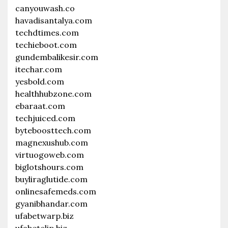
canyouwash.co
havadisantalya.com
techdtimes.com
techieboot.com
gundembalikesir.com
itechar.com
yesbold.com
healthhubzone.com
ebaraat.com
techjuiced.com
byteboosttech.com
magnexushub.com
virtuogoweb.com
biglotshours.com
buyliraglutide.com
onlinesafemeds.com
gyanibhandar.com
ufabetwarp.biz