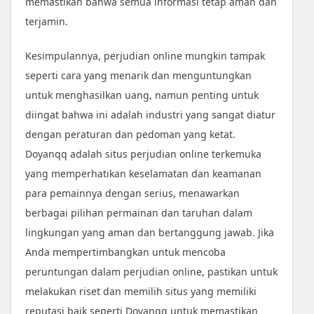
memastikan bahwa semua informasi tetap aman dan
terjamin.
Kesimpulannya, perjudian online mungkin tampak
seperti cara yang menarik dan menguntungkan
untuk menghasilkan uang, namun penting untuk
diingat bahwa ini adalah industri yang sangat diatur
dengan peraturan dan pedoman yang ketat.
Doyanqq adalah situs perjudian online terkemuka
yang memperhatikan keselamatan dan keamanan
para pemainnya dengan serius, menawarkan
berbagai pilihan permainan dan taruhan dalam
lingkungan yang aman dan bertanggung jawab. Jika
Anda mempertimbangkan untuk mencoba
peruntungan dalam perjudian online, pastikan untuk
melakukan riset dan memilih situs yang memiliki
reputasi baik seperti Doyanqq untuk memastikan