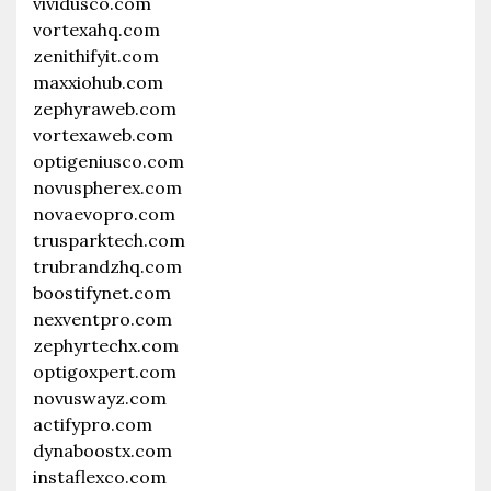
vividusco.com
vortexahq.com
zenithifyit.com
maxxiohub.com
zephyraweb.com
vortexaweb.com
optigeniusco.com
novuspherex.com
novaevopro.com
trusparktech.com
trubrandzhq.com
boostifynet.com
nexventpro.com
zephyrtechx.com
optigoxpert.com
novuswayz.com
actifypro.com
dynaboostx.com
instaflexco.com