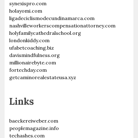
synexispro.com
holayomi.com
ligadeciclismodecundinamarca.com
nashvilleworkerscompensationattorney.com
holyfamilycathedralschool.org
londonkiddy.com
ufabetcoaching.biz
davismindfulness.org
millionairebyte.com
fortechday.com
getcaminorealestateusa.xyz
Links
baeckereiweber.com
peoplemagazine.info
techashes.com