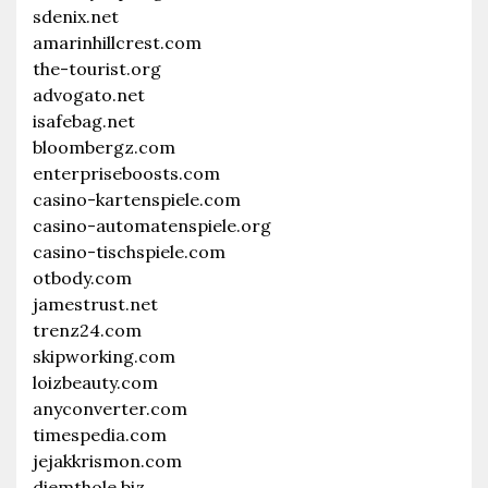
sdenix.net
amarinhillcrest.com
the-tourist.org
advogato.net
isafebag.net
bloombergz.com
enterpriseboosts.com
casino-kartenspiele.com
casino-automatenspiele.org
casino-tischspiele.com
otbody.com
jamestrust.net
trenz24.com
skipworking.com
loizbeauty.com
anyconverter.com
timespedia.com
jejakkrismon.com
diemthole.biz