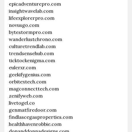
epicadventurepro.com
insightwavelab.com
lifeexplorerpro.com
novusgo.com
bytestormpro.com
wanderlustchrono.com
culturetrendlab.com
trendsensehub.com
ticktockenigma.com
eulerxr.com
geekifygenius.com
orbitextech.com
magconnecttech.com
zenifyweb.com
livetogel.co
genmatfiredoor.com
findlascegasproperties.com
healthhavenrobbie.com
donanddonnadesigns.com