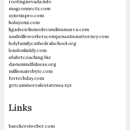
roofingnevada.info
magconnectx.com
synexispro.com
holayomi.com
ligadeciclismodecundinamarca.com
nashvilleworkerscompensationattorney.com
holyfamilycathedralschool.org
londonkiddy.com
ufabetcoaching.biz
davismindfulness.org
millionairebyte.com
fortechday.com
getcaminorealestateusa.xyz
Links
baeckereiweber.com