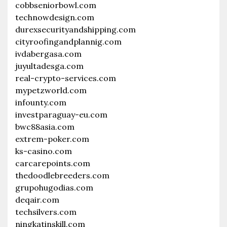
cobbseniorbowl.com
technowdesign.com
durexsecurityandshipping.com
cityroofingandplannig.com
ivdabergasa.com
juyultadesga.com
real-crypto-services.com
mypetzworld.com
infounty.com
investparaguay-eu.com
bwc88asia.com
extrem-poker.com
ks-casino.com
carcarepoints.com
thedoodlebreeders.com
grupohugodias.com
deqair.com
techsilvers.com
ningkatinskill.com