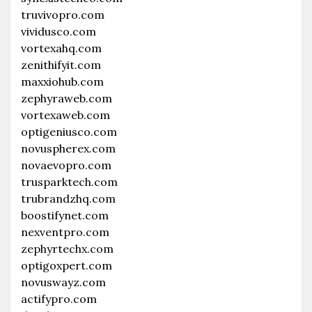
truvivopro.com
vividusco.com
vortexahq.com
zenithifyit.com
maxxiohub.com
zephyraweb.com
vortexaweb.com
optigeniusco.com
novuspherex.com
novaevopro.com
trusparktech.com
trubrandzhq.com
boostifynet.com
nexventpro.com
zephyrtechx.com
optigoxpert.com
novuswayz.com
actifypro.com