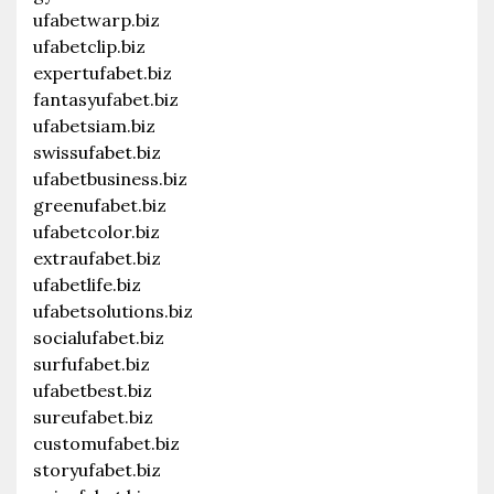
ufabetwarp.biz
ufabetclip.biz
expertufabet.biz
fantasyufabet.biz
ufabetsiam.biz
swissufabet.biz
ufabetbusiness.biz
greenufabet.biz
ufabetcolor.biz
extraufabet.biz
ufabetlife.biz
ufabetsolutions.biz
socialufabet.biz
surfufabet.biz
ufabetbest.biz
sureufabet.biz
customufabet.biz
storyufabet.biz