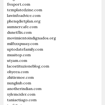
fivsport.com
templatedzine.com
lawinfoadvice.com
phenqdietplan.org
sumnercafe.com
dunetflix.com
movimientoindignados.org
milfxxxpussy.com
uptodatefamily.com
musitop.com
utyam.com
lacostituzioneblog.com
ohyeea.com
zhitiemoe.com
nungkub.com
anotherindian.com
xylemcider.com
taniaetiago.com