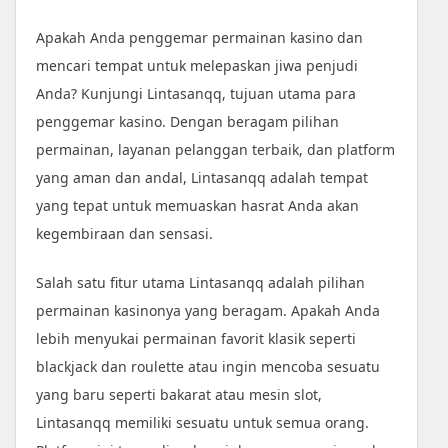
Apakah Anda penggemar permainan kasino dan
mencari tempat untuk melepaskan jiwa penjudi
Anda? Kunjungi Lintasanqq, tujuan utama para
penggemar kasino. Dengan beragam pilihan
permainan, layanan pelanggan terbaik, dan platform
yang aman dan andal, Lintasanqq adalah tempat
yang tepat untuk memuaskan hasrat Anda akan
kegembiraan dan sensasi.
Salah satu fitur utama Lintasanqq adalah pilihan
permainan kasinonya yang beragam. Apakah Anda
lebih menyukai permainan favorit klasik seperti
blackjack dan roulette atau ingin mencoba sesuatu
yang baru seperti bakarat atau mesin slot,
Lintasanqq memiliki sesuatu untuk semua orang.