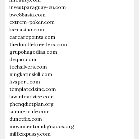
investparaguay-eu.com
bwc88asia.com
extrem-poker.com
ks-casino.com
carcarepoints.com
thedoodlebreeders.com
grupohugodias.com
deqair.com
techsilvers.com
ningkatinskill.com
fivsport.com
templatedzine.com
lawinfoadvice.com
phenqdietplan.org
sumnercafe.com
dunetflix.com
movimientoindignados.org
milfxxxpussy.com