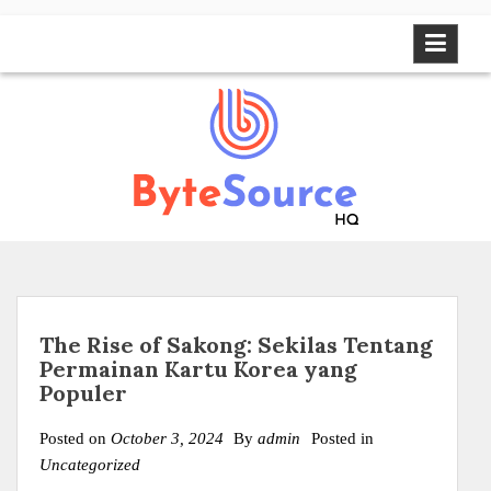
Skip
to
content
The Rise of Sakong: Sekilas Tentang
Permainan Kartu Korea yang
Populer
Posted on
October 3, 2024
By
admin
Posted in
Uncategorized