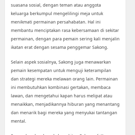
suasana sosial, dengan teman atau anggota
keluarga berkumpul mengelilingi meja untuk
menikmati permainan persahabatan. Hal ini
membantu menciptakan rasa kebersamaan di sekitar
permainan, dengan para pemain sering kali menjalin
ikatan erat dengan sesama penggemar Sakong.
Selain aspek sosialnya, Sakong juga menawarkan
pemain kesempatan untuk menguji keterampilan
dan strategi mereka melawan orang lain. Permainan
ini membutuhkan kombinasi gertakan, membaca
lawan, dan mengetahui kapan harus melipat atau
menaikkan, menjadikannya hiburan yang menantang
dan menarik bagi mereka yang menyukai tantangan
mental.