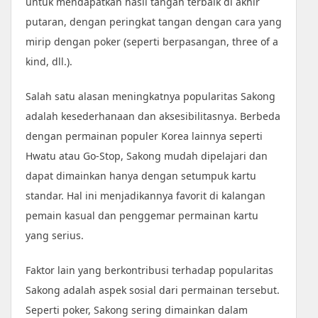
untuk mendapatkan hasil tangan terbaik di akhir
putaran, dengan peringkat tangan dengan cara yang
mirip dengan poker (seperti berpasangan, three of a
kind, dll.).
Salah satu alasan meningkatnya popularitas Sakong
adalah kesederhanaan dan aksesibilitasnya. Berbeda
dengan permainan populer Korea lainnya seperti
Hwatu atau Go-Stop, Sakong mudah dipelajari dan
dapat dimainkan hanya dengan setumpuk kartu
standar. Hal ini menjadikannya favorit di kalangan
pemain kasual dan penggemar permainan kartu
yang serius.
Faktor lain yang berkontribusi terhadap popularitas
Sakong adalah aspek sosial dari permainan tersebut.
Seperti poker, Sakong sering dimainkan dalam