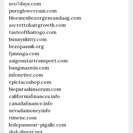
seo7days.com
pureglowcream.com
bloemenbezorgenvandaag.com
secrettohairgrowth.com
tasteofthaitogo.com
bunnynkitty.com
bezopasnik.org
fjmnxga.com
saigonstartransport.com
bangmaxwin.com
infonetive.com
epictacoshop.com
biopuraskinserum.com
californiafinances.info
canadafinance.info
nevadamoney.info
rimene.com
ledepanneur-pigalle.com
dvd-digest.net