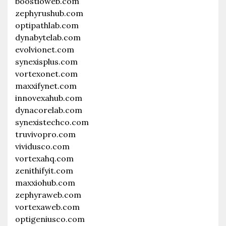
boostioweb.com
zephyrushub.com
optipathlab.com
dynabytelab.com
evolvionet.com
synexisplus.com
vortexonet.com
maxxifynet.com
innovexahub.com
dynacorelab.com
synexistechco.com
truvivopro.com
vividusco.com
vortexahq.com
zenithifyit.com
maxxiohub.com
zephyraweb.com
vortexaweb.com
optigeniusco.com