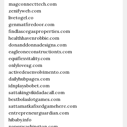
magconnecttech.com
zenifyweb.com
livetogel.co
genmatfiredoor.com
findlascegasproperties.com
healthhavenrobbie.com
donanddonnadesigns.com
eagleoneconstructiontx.com
equiflexvitality.com
onlylovesg.com
activedesenvolvimento.com
dailyhubpages.com
idnplaysbobet.com
sattakingvikidadacall.com
bestbolaslotgames.com
sattamatkafixedgamehere.com
entrepreneurguardian.com
hibaby.info
paperwashington.com