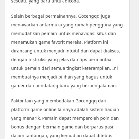
sesuatu yang baru untuk dicoba.
Selain berbagai permainannya, Gocengqq juga
menawarkan antarmuka yang ramah pengguna yang
memudahkan pemain untuk menavigasi situs dan
menemukan game favorit mereka. Platform ini
dirancang untuk menjadi intuitif dan dapat diakses,
dengan instruksi yang jelas dan tips bermanfaat
untuk pemain dari semua tingkat keterampilan. Ini
membuatnya menjadi pilihan yang bagus untuk
gamer dan pendatang baru yang berpengalaman.
Faktor lain yang membedakan Gocengqq dari
platform game online lainnya adalah sistem hadiah
yang menarik. Pemain dapat memperoleh poin dan
bonus dengan bermain game dan berpartisipasi
dalam tantangan, yang kemudian dapat ditebus