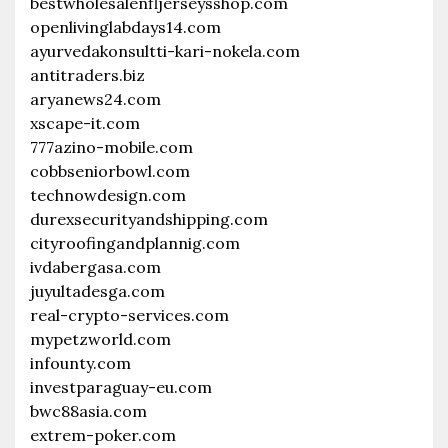
bestwholesalenfljerseysshop.com
openlivinglabdays14.com
ayurvedakonsultti-kari-nokela.com
antitraders.biz
aryanews24.com
xscape-it.com
777azino-mobile.com
cobbseniorbowl.com
technowdesign.com
durexsecurityandshipping.com
cityroofingandplannig.com
ivdabergasa.com
juyultadesga.com
real-crypto-services.com
mypetzworld.com
infounty.com
investparaguay-eu.com
bwc88asia.com
extrem-poker.com