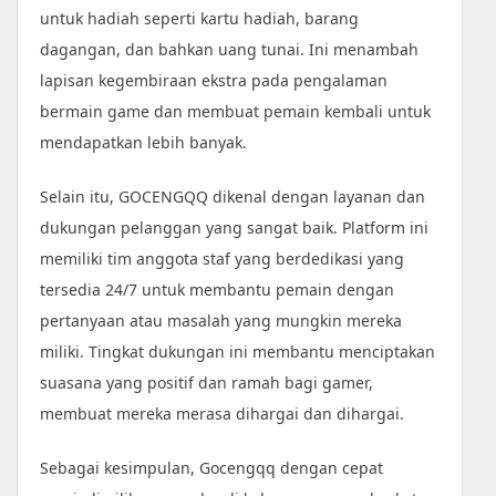
untuk hadiah seperti kartu hadiah, barang
dagangan, dan bahkan uang tunai. Ini menambah
lapisan kegembiraan ekstra pada pengalaman
bermain game dan membuat pemain kembali untuk
mendapatkan lebih banyak.
Selain itu, GOCENGQQ dikenal dengan layanan dan
dukungan pelanggan yang sangat baik. Platform ini
memiliki tim anggota staf yang berdedikasi yang
tersedia 24/7 untuk membantu pemain dengan
pertanyaan atau masalah yang mungkin mereka
miliki. Tingkat dukungan ini membantu menciptakan
suasana yang positif dan ramah bagi gamer,
membuat mereka merasa dihargai dan dihargai.
Sebagai kesimpulan, Gocengqq dengan cepat