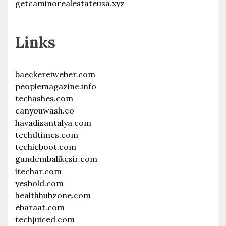
getcaminorealestateusa.xyz
Links
baeckereiweber.com
peoplemagazine.info
techashes.com
canyouwash.co
havadisantalya.com
techdtimes.com
techieboot.com
gundembalikesir.com
itechar.com
yesbold.com
healthhubzone.com
ebaraat.com
techjuiced.com