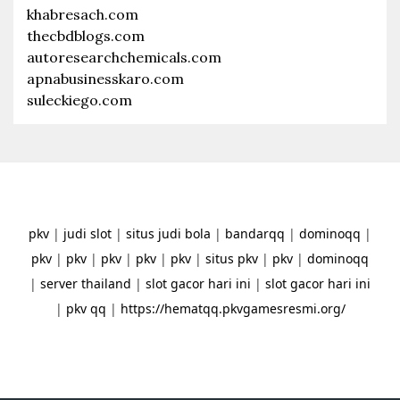
khabresach.com
thecbdblogs.com
autoresearchchemicals.com
apnabusinesskaro.com
suleckiego.com
pkv
|
judi slot
|
situs judi bola
|
bandarqq
|
dominoqq
|
pkv
|
pkv
|
pkv
|
pkv
|
pkv
|
situs pkv
|
pkv
|
dominoqq
|
server thailand
|
slot gacor hari ini
|
slot gacor hari ini
|
pkv qq
|
https://hematqq.pkvgamesresmi.org/