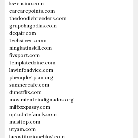
ks-casino.com
carcarepoints.com
thedoodlebreeders.com
grupohugodias.com
deqair.com
techsilvers.com
ningkatinskill.com
fivsport.com
templatedzine.com
lawinfoadvice.com
phenqdietplan.org
sumnercafe.com
dunetflix.com
movimientoindignados.org
milfxxxpussy.com
uptodatefamily.com
musitop.com
utyam.com
lacostituzioneblog.com