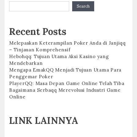
Search
Recent Posts
Melepaskan Keterampilan Poker Anda di Janjiqq
– Tinjauan Komprehensif
Hebohqq: Tujuan Utama Aksi Kasino yang
Mendebarkan
Mengapa EmakQQ Menjadi Tujuan Utama Para
Penggemar Poker
PlayerQQ: Masa Depan Game Online Telah Tiba
Bagaimana Serbaqq Merevolusi Industri Game
Online
LINK LAINNYA