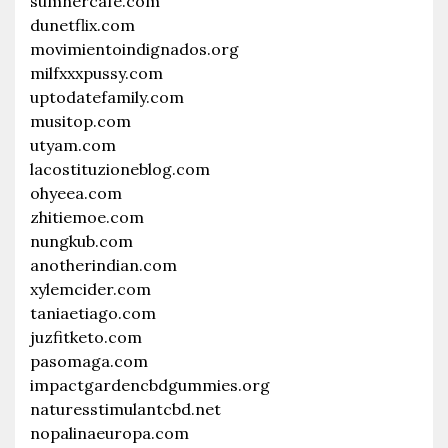
sumnercafe.com
dunetflix.com
movimientoindignados.org
milfxxxpussy.com
uptodatefamily.com
musitop.com
utyam.com
lacostituzioneblog.com
ohyeea.com
zhitiemoe.com
nungkub.com
anotherindian.com
xylemcider.com
taniaetiago.com
juzfitketo.com
pasomaga.com
impactgardencbdgummies.org
naturesstimulantcbd.net
nopalinaeuropa.com