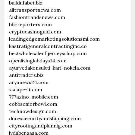
buildufabet.biz
alltransportnews.com
fashiontrandsnews.com
bbcreporters.com
cryptocasinoguid.com
leadingedgemarketingsolutionsmi.com
kastratigeneralcontractinginc.co
bestwholesalenfljerseysshop.com
openlivinglabdays14.com
ayurvedakonsultti-kari-nokela.com
antitraders.biz
aryanews24.com
xscape-it.com
777azino-mobile.com
cobbseniorbowl.com
technowdesign.com
durexsecurityandshipping.com
cityroofingandplannig.com
ivdabergasa.com