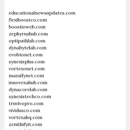
educationalnewsupdates.com
flexiboostco.com
boostioweb.com
zephyrushub.com
optipathlab.com
dynabytelab.com
evolvionet.com
synexisplus.com
vortexonet.com
maxxifynet.com
innovexahub.com
dynacorelab.com
synexistechco.com
truvivopro.com
vividusco.com
vortexahq.com
zenithifyit.com