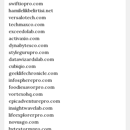
swiftiopro.com
hamilelikbelirtisi.net
versalotech.com
techmaxco.com
exceedolab.com
activaxio.com
dynabytesco.com
stylegurupro.com
datawizardslab.com
cubiqio.com
geeklifechronicle.com
infospherepro.com
foodiesavorpro.com
vortexohq.com
epicadventurepro.com
insightwavelab.com
lifeexplorerpro.com
novusgo.com
bytestormpro.com