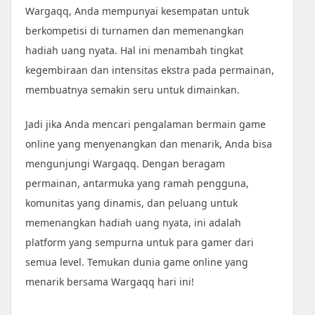
Wargaqq, Anda mempunyai kesempatan untuk
berkompetisi di turnamen dan memenangkan
hadiah uang nyata. Hal ini menambah tingkat
kegembiraan dan intensitas ekstra pada permainan,
membuatnya semakin seru untuk dimainkan.
Jadi jika Anda mencari pengalaman bermain game
online yang menyenangkan dan menarik, Anda bisa
mengunjungi Wargaqq. Dengan beragam
permainan, antarmuka yang ramah pengguna,
komunitas yang dinamis, dan peluang untuk
memenangkan hadiah uang nyata, ini adalah
platform yang sempurna untuk para gamer dari
semua level. Temukan dunia game online yang
menarik bersama Wargaqq hari ini!