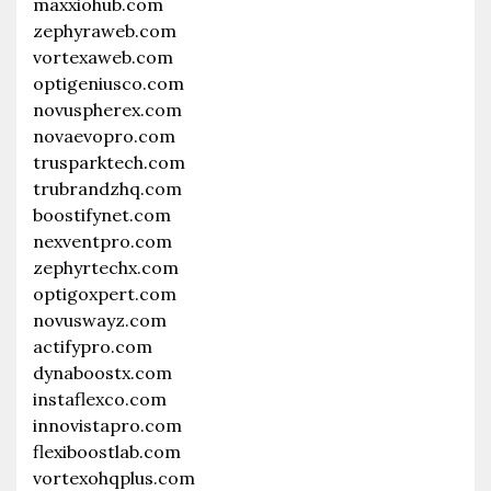
maxxiohub.com
zephyraweb.com
vortexaweb.com
optigeniusco.com
novuspherex.com
novaevopro.com
trusparktech.com
trubrandzhq.com
boostifynet.com
nexventpro.com
zephyrtechx.com
optigoxpert.com
novuswayz.com
actifypro.com
dynaboostx.com
instaflexco.com
innovistapro.com
flexiboostlab.com
vortexohqplus.com