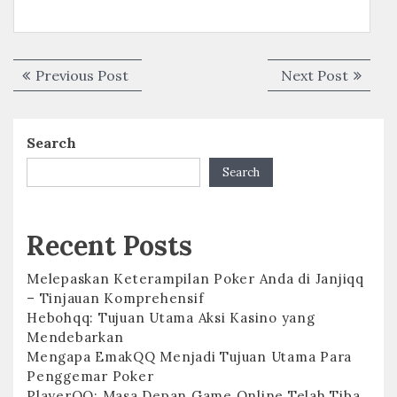
Post
Previous
Next
Previous Post
Next Post
navigation
post:
post:
Search
Search
Recent Posts
Melepaskan Keterampilan Poker Anda di Janjiqq
– Tinjauan Komprehensif
Hebohqq: Tujuan Utama Aksi Kasino yang
Mendebarkan
Mengapa EmakQQ Menjadi Tujuan Utama Para
Penggemar Poker
PlayerQQ: Masa Depan Game Online Telah Tiba