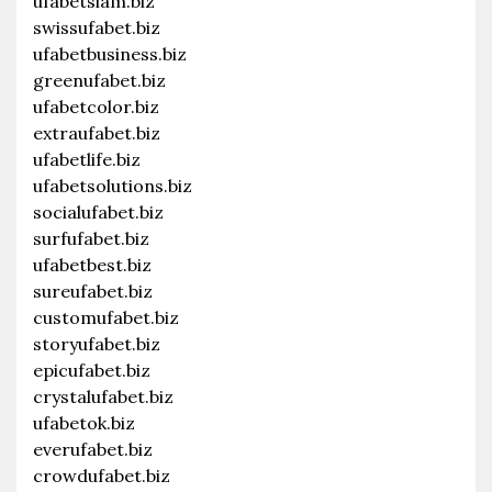
ufabetsiam.biz
swissufabet.biz
ufabetbusiness.biz
greenufabet.biz
ufabetcolor.biz
extraufabet.biz
ufabetlife.biz
ufabetsolutions.biz
socialufabet.biz
surfufabet.biz
ufabetbest.biz
sureufabet.biz
customufabet.biz
storyufabet.biz
epicufabet.biz
crystalufabet.biz
ufabetok.biz
everufabet.biz
crowdufabet.biz