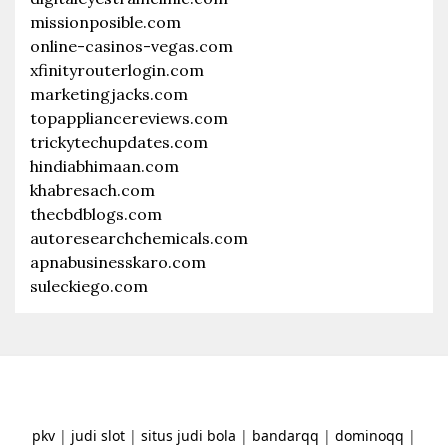
missionposible.com
online-casinos-vegas.com
xfinityrouterlogin.com
marketingjacks.com
topappliancereviews.com
trickytechupdates.com
hindiabhimaan.com
khabresach.com
thecbdblogs.com
autoresearchchemicals.com
apnabusinesskaro.com
suleckiego.com
pkv
|
judi slot
|
situs judi bola
|
bandarqq
|
dominoqq
|