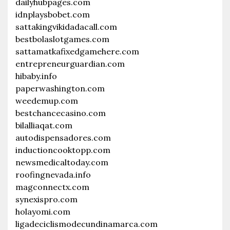
dailyhubpages.com
idnplaysbobet.com
sattakingvikidadacall.com
bestbolaslotgames.com
sattamatkafixedgamehere.com
entrepreneurguardian.com
hibaby.info
paperwashington.com
weedemup.com
bestchancecasino.com
bilalliaqat.com
autodispensadores.com
inductioncooktopp.com
newsmedicaltoday.com
roofingnevada.info
magconnectx.com
synexispro.com
holayomi.com
ligadeciclismodecundinamarca.com