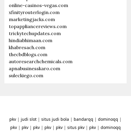
online-casinos-vegas.com
xfinityrouterlogin.com
marketingjacks.com
topappliancereviews.com
trickytechupdates.com
hindiabhimaan.com
khabresach.com
thecbdblogs.com
autoresearchchemicals.com
apnabusinesskaro.com
suleckiego.com
pkv
|
judi slot
|
situs judi bola
|
bandarqq
|
dominoqq
|
pkv
|
pkv
|
pkv
|
pkv
|
pkv
|
situs pkv
|
pkv
|
dominoqq