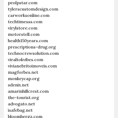
peolpstar.com
tylerscustomdesign.com
carworksonline.com
techtimesss.com
virylstore.com
motorstell.com
health150years.com
prescriptions-drug.org
technocrewsolution.com
viraltokvibes.com
vivianebritoimoveis.com
magforbes.net
monkeycap.org
sdenix.net
amarinhillcrest.com
the-tourist.org
advogato.net
isafebag.net
bloombergz.com