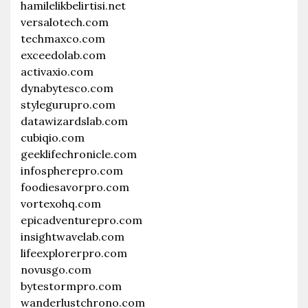
hamilelikbelirtisi.net
versalotech.com
techmaxco.com
exceedolab.com
activaxio.com
dynabytesco.com
stylegurupro.com
datawizardslab.com
cubiqio.com
geeklifechronicle.com
infospherepro.com
foodiesavorpro.com
vortexohq.com
epicadventurepro.com
insightwavelab.com
lifeexplorerpro.com
novusgo.com
bytestormpro.com
wanderlustchrono.com