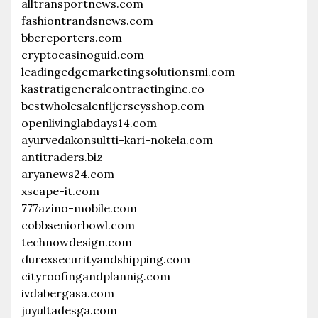
alltransportnews.com
fashiontrandsnews.com
bbcreporters.com
cryptocasinoguid.com
leadingedgemarketingsolutionsmi.com
kastratigeneralcontractinginc.co
bestwholesalenfljerseysshop.com
openlivinglabdays14.com
ayurvedakonsultti-kari-nokela.com
antitraders.biz
aryanews24.com
xscape-it.com
777azino-mobile.com
cobbseniorbowl.com
technowdesign.com
durexsecurityandshipping.com
cityroofingandplannig.com
ivdabergasa.com
juyultadesga.com