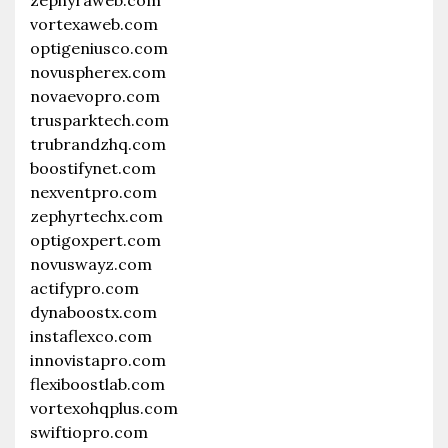
zephyraweb.com
vortexaweb.com
optigeniusco.com
novuspherex.com
novaevopro.com
trusparktech.com
trubrandzhq.com
boostifynet.com
nexventpro.com
zephyrtechx.com
optigoxpert.com
novuswayz.com
actifypro.com
dynaboostx.com
instaflexco.com
innovistapro.com
flexiboostlab.com
vortexohqplus.com
swiftiopro.com