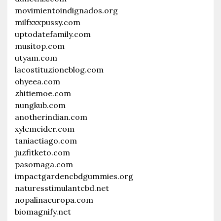
movimientoindignados.org
milfxxxpussy.com
uptodatefamily.com
musitop.com
utyam.com
lacostituzioneblog.com
ohyeea.com
zhitiemoe.com
nungkub.com
anotherindian.com
xylemcider.com
taniaetiago.com
juzfitketo.com
pasomaga.com
impactgardencbdgummies.org
naturesstimulantcbd.net
nopalinaeuropa.com
biomagnify.net