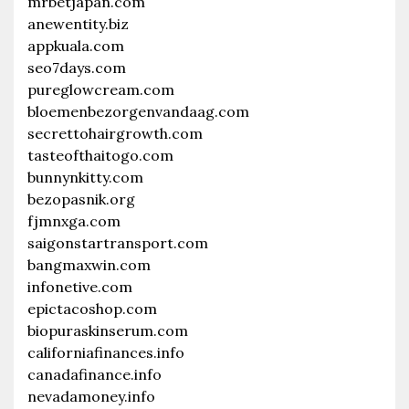
mrbetjapan.com
anewentity.biz
appkuala.com
seo7days.com
pureglowcream.com
bloemenbezorgenvandaag.com
secrettohairgrowth.com
tasteofthaitogo.com
bunnynkitty.com
bezopasnik.org
fjmnxga.com
saigonstartransport.com
bangmaxwin.com
infonetive.com
epictacoshop.com
biopuraskinserum.com
californiafinances.info
canadafinance.info
nevadamoney.info