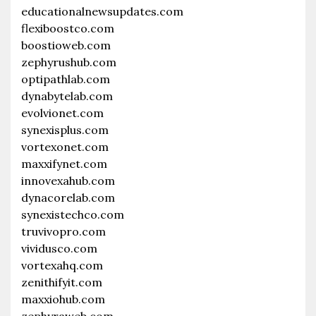
educationalnewsupdates.com
flexiboostco.com
boostioweb.com
zephyrushub.com
optipathlab.com
dynabytelab.com
evolvionet.com
synexisplus.com
vortexonet.com
maxxifynet.com
innovexahub.com
dynacorelab.com
synexistechco.com
truvivopro.com
vividusco.com
vortexahq.com
zenithifyit.com
maxxiohub.com