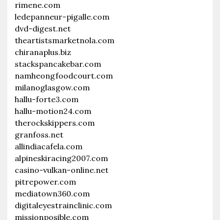
rimene.com
ledepanneur-pigalle.com
dvd-digest.net
theartistsmarketnola.com
chiranaplus.biz
stackspancakebar.com
namheongfoodcourt.com
milanoglasgow.com
hallu-forte3.com
hallu-motion24.com
therockskippers.com
granfoss.net
allindiacafela.com
alpineskiracing2007.com
casino-vulkan-online.net
pitrepower.com
mediatown360.com
digitaleyestrainclinic.com
missionposible.com