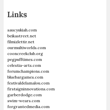
Links
saucyukiah.com
beikastreet.net
filmizlettir.net
ourmultiworlds.com
cooncreekclub.org
pegpufftimes.com
celestia-arts.com
forumchampions.com
bluebargames.com
festivaldelamalou.com
firstsigninnovations.com
garberdodge.com
swim-wears.com
forgrantedmedia.com