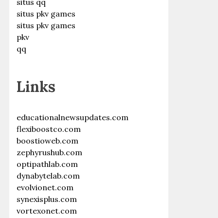
situs qq
situs pkv games
situs pkv games
pkv
qq
Links
educationalnewsupdates.com
flexiboostco.com
boostioweb.com
zephyrushub.com
:
optipathlab.com
dynabytelab.com
evolvionet.com
synexisplus.com
vortexonet.com