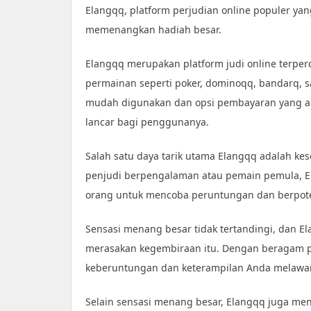
Elangqq, platform perjudian online populer 
memenangkan hadiah besar.
Elangqq merupakan platform judi online terp
permainan seperti poker, dominoqq, bandarq, 
mudah digunakan dan opsi pembayaran yang 
lancar bagi penggunanya.
Salah satu daya tarik utama Elangqq adalah 
penjudi berpengalaman atau pemain pemula, E
orang untuk mencoba peruntungan dan berpote
Sensasi menang besar tidak tertandingi, dan 
merasakan kegembiraan itu. Dengan beragam 
keberuntungan dan keterampilan Anda melawan 
Selain sensasi menang besar, Elangqq juga m