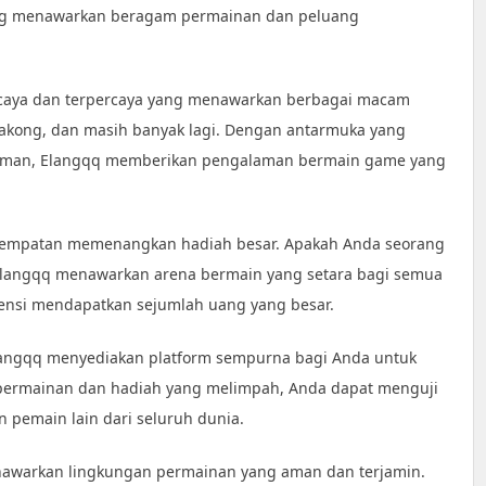
yang menawarkan beragam permainan dan peluang
ercaya dan terpercaya yang menawarkan berbagai macam
sakong, dan masih banyak lagi. Dengan antarmuka yang
aman, Elangqq memberikan pengalaman bermain game yang
kesempatan memenangkan hadiah besar. Apakah Anda seorang
langqq menawarkan arena bermain yang setara bagi semua
nsi mendapatkan sejumlah uang yang besar.
Elangqq menyediakan platform sempurna bagi Anda untuk
permainan dan hadiah yang melimpah, Anda dapat menguji
pemain lain dari seluruh dunia.
enawarkan lingkungan permainan yang aman dan terjamin.