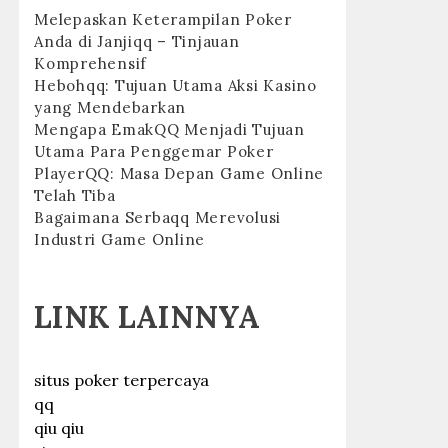
Melepaskan Keterampilan Poker
Anda di Janjiqq – Tinjauan
Komprehensif
Hebohqq: Tujuan Utama Aksi Kasino
yang Mendebarkan
Mengapa EmakQQ Menjadi Tujuan
Utama Para Penggemar Poker
PlayerQQ: Masa Depan Game Online
Telah Tiba
Bagaimana Serbaqq Merevolusi
Industri Game Online
LINK LAINNYA
situs poker terpercaya
qq
qiu qiu