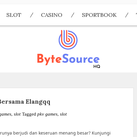
SLOT
CASINO
SPORTBOOK
Bersama Elangqq
 games
,
slot
Tagged
pkv games
,
slot
runya berjudi dan keseruan menang besar? Kunjungi