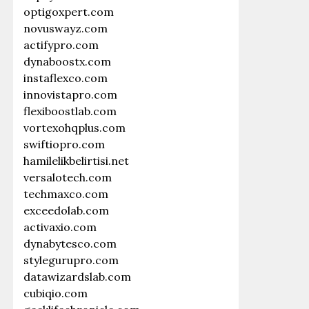
optigoxpert.com
novuswayz.com
actifypro.com
dynaboostx.com
instaflexco.com
innovistapro.com
flexiboostlab.com
vortexohqplus.com
swiftiopro.com
hamilelikbelirtisi.net
versalotech.com
techmaxco.com
exceedolab.com
activaxio.com
dynabytesco.com
stylegurupro.com
datawizardslab.com
cubiqio.com