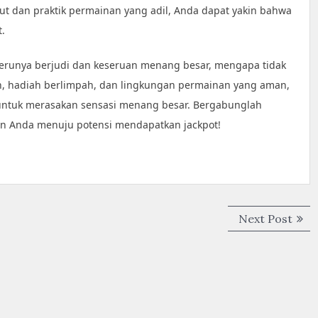
t dan praktik permainan yang adil, Anda dapat yakin bahwa
t.
serunya berjudi dan keseruan menang besar, mengapa tidak
 hadiah berlimpah, dan lingkungan permainan yang aman,
untuk merasakan sensasi menang besar. Bergabunglah
nan Anda menuju potensi mendapatkan jackpot!
Next
Next Post
post