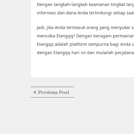
Dengan langkah-langkah keamanan tingkat lanju
informasi dan dana Anda terlindungi setiap saa
Jadi, jika Anda termasuk orang yang menyukai 
mencoba Elangqq? Dengan beragam permainan,
Elangqq adalah platform sempurna bagi Anda 
dengan Elangqq hari ini dan mulailah perjala
Post
Previous
Previous Post
navigation
post: