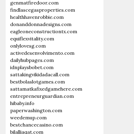
genmatfiredoor.com
findlascegasproperties.com
healthhavenrobbie.com
donanddonnadesigns.com
eagleoneconstructiontx.com
equiflexvitality.com
onlylovesg.com
activedesenvolvimento.com
dailyhubpages.com
idnplaysbobet.com
sattakingvikidadacall.com
bestbolaslotgames.com
sattamatkafixedgamehere.com
entrepreneurguardian.com
hibaby.info
paperwashington.com
weedemup.com
bestchancecasino.com
bilalliaqat.com