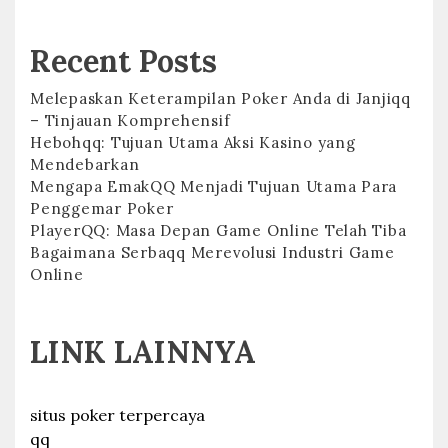
Recent Posts
Melepaskan Keterampilan Poker Anda di Janjiqq
– Tinjauan Komprehensif
Hebohqq: Tujuan Utama Aksi Kasino yang
Mendebarkan
Mengapa EmakQQ Menjadi Tujuan Utama Para
Penggemar Poker
PlayerQQ: Masa Depan Game Online Telah Tiba
Bagaimana Serbaqq Merevolusi Industri Game
Online
LINK LAINNYA
situs poker terpercaya
qq