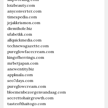
loizbeauty.com
anyconverter.com
timespedia.com
jejakkrismon.com
diemthole.biz
ufabetkk.com
allquickmedia.com
technewsgazette.com
pureglowfacecream.com
kingofherrings.com
mrbetjapan.com
anewentity.biz
appkuala.com
seo7days.com
pureglowcream.com
bloemenbezorgenvandaag.com
secrettohairgrowth.com
tasteofthaitogo.com