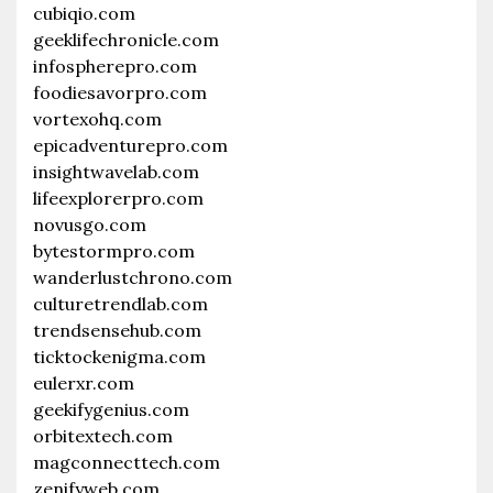
cubiqio.com
geeklifechronicle.com
infospherepro.com
foodiesavorpro.com
vortexohq.com
epicadventurepro.com
insightwavelab.com
lifeexplorerpro.com
novusgo.com
bytestormpro.com
wanderlustchrono.com
culturetrendlab.com
trendsensehub.com
ticktockenigma.com
eulerxr.com
geekifygenius.com
orbitextech.com
magconnecttech.com
zenifyweb.com