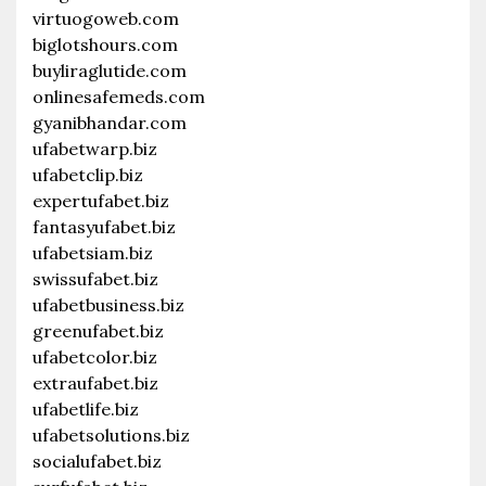
virtuogoweb.com
biglotshours.com
buyliraglutide.com
onlinesafemeds.com
gyanibhandar.com
ufabetwarp.biz
ufabetclip.biz
expertufabet.biz
fantasyufabet.biz
ufabetsiam.biz
swissufabet.biz
ufabetbusiness.biz
greenufabet.biz
ufabetcolor.biz
extraufabet.biz
ufabetlife.biz
ufabetsolutions.biz
socialufabet.biz