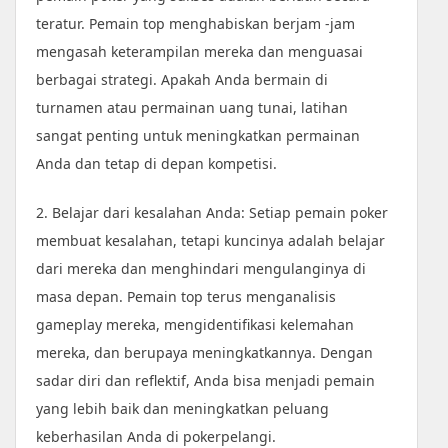
teratur. Pemain top menghabiskan berjam -jam
mengasah keterampilan mereka dan menguasai
berbagai strategi. Apakah Anda bermain di
turnamen atau permainan uang tunai, latihan
sangat penting untuk meningkatkan permainan
Anda dan tetap di depan kompetisi.
2. Belajar dari kesalahan Anda: Setiap pemain poker
membuat kesalahan, tetapi kuncinya adalah belajar
dari mereka dan menghindari mengulanginya di
masa depan. Pemain top terus menganalisis
gameplay mereka, mengidentifikasi kelemahan
mereka, dan berupaya meningkatkannya. Dengan
sadar diri dan reflektif, Anda bisa menjadi pemain
yang lebih baik dan meningkatkan peluang
keberhasilan Anda di pokerpelangi.