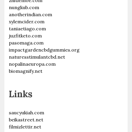
zhitiemoe.com
nungkub.com
anotherindian.com
xylemcider.com
taniaetiago.com
juzfitketo.com
pasomaga.com
impactgardencbdgummies.org
naturesstimulantcbd.net
nopalinaeuropa.com
biomagnify.net
Links
saucyukiah.com
beikastreet.net
filmizlettir.net