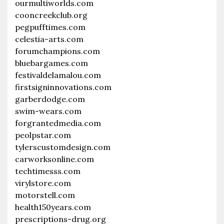
ourmultiworlds.com
cooncreekclub.org
pegpufftimes.com
celestia-arts.com
forumchampions.com
bluebargames.com
festivaldelamalou.com
firstsigninnovations.com
garberdodge.com
swim-wears.com
forgrantedmedia.com
peolpstar.com
tylerscustomdesign.com
carworksonline.com
techtimesss.com
virylstore.com
motorstell.com
health150years.com
prescriptions-drug.org