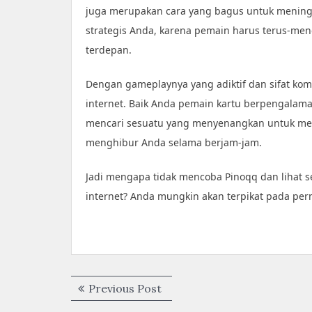
juga merupakan cara yang bagus untuk mening
strategis Anda, karena pemain harus terus-men
terdepan.
Dengan gameplaynya yang adiktif dan sifat komp
internet. Baik Anda pemain kartu berpengalam
mencari sesuatu yang menyenangkan untuk men
menghibur Anda selama berjam-jam.
Jadi mengapa tidak mencoba Pinoqq dan lihat
internet? Anda mungkin akan terpikat pada per
Post
Previous
Previous Post
navigation
post: