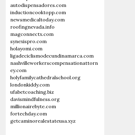
autodispensadores.com
inductioncooktopp.com
newsmedicaltoday.com
roofingnevada.info
magconnectx.com
synexispro.com
holayomi.com
ligadeciclismodecundinamarca.com
nashvilleworkerscompensationattorn
ey.com
holyfamilycathedralschool.org
londonkiddy.com
ufabetcoaching.biz
davismindfulness.org
millionairebyte.com
fortechday.com
getcaminorealestateusa.xyz