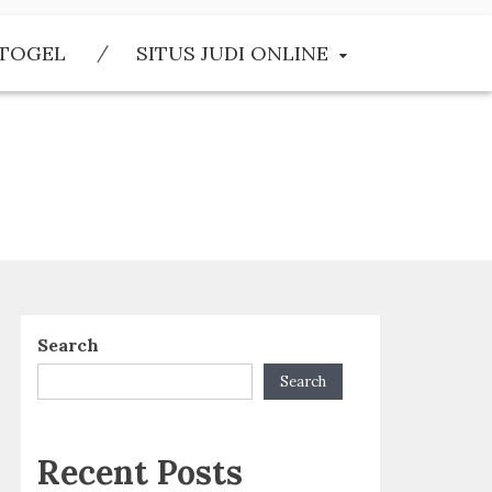
TOGEL
SITUS JUDI ONLINE
Search
Search
Recent Posts