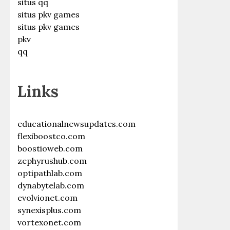
situs qq
situs pkv games
situs pkv games
pkv
qq
Links
educationalnewsupdates.com
flexiboostco.com
boostioweb.com
zephyrushub.com
optipathlab.com
dynabytelab.com
evolvionet.com
synexisplus.com
vortexonet.com
: