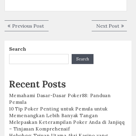
Post
Previous
Next
Previous Post
Next Post
navigation
post:
post:
Search
Search
Recent Posts
Memahami Dasar-Dasar Poker88: Panduan
Pemula
10 Tip Poker Penting untuk Pemula untuk
Memenangkan Lebih Banyak Tangan
Melepaskan Keterampilan Poker Anda di Janjiqq
– Tinjauan Komprehensif
Hebohqq: Tujuan Utama Aksi Kasino yang