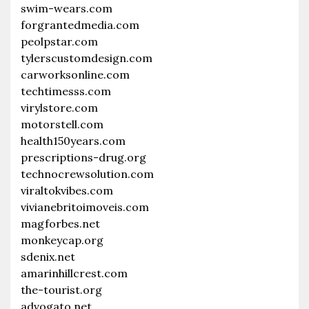
swim-wears.com
forgrantedmedia.com
peolpstar.com
tylerscustomdesign.com
carworksonline.com
techtimesss.com
virylstore.com
motorstell.com
health150years.com
prescriptions-drug.org
technocrewsolution.com
viraltokvibes.com
vivianebritoimoveis.com
magforbes.net
monkeycap.org
sdenix.net
amarinhillcrest.com
the-tourist.org
advogato.net