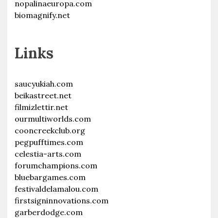
nopalinaeuropa.com
biomagnify.net
Links
saucyukiah.com
beikastreet.net
filmizlettir.net
ourmultiworlds.com
cooncreekclub.org
pegpufftimes.com
celestia-arts.com
forumchampions.com
bluebargames.com
festivaldelamalou.com
firstsigninnovations.com
garberdodge.com