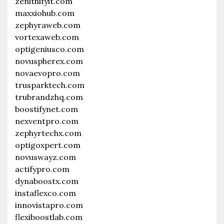
zenithifyit.com
maxxiohub.com
zephyraweb.com
vortexaweb.com
optigeniusco.com
novuspherex.com
novaevopro.com
trusparktech.com
trubrandzhq.com
boostifynet.com
nexventpro.com
zephyrtechx.com
optigoxpert.com
novuswayz.com
actifypro.com
dynaboostx.com
instaflexco.com
innovistapro.com
flexiboostlab.com