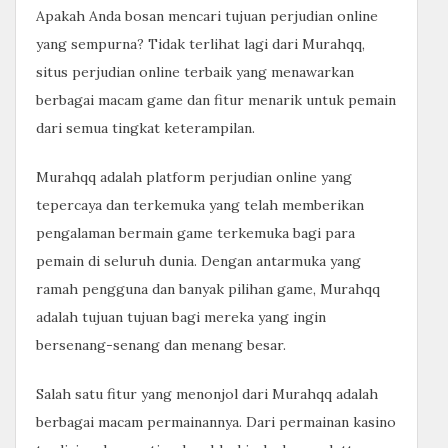
Apakah Anda bosan mencari tujuan perjudian online
yang sempurna? Tidak terlihat lagi dari Murahqq,
situs perjudian online terbaik yang menawarkan
berbagai macam game dan fitur menarik untuk pemain
dari semua tingkat keterampilan.
Murahqq adalah platform perjudian online yang
tepercaya dan terkemuka yang telah memberikan
pengalaman bermain game terkemuka bagi para
pemain di seluruh dunia. Dengan antarmuka yang
ramah pengguna dan banyak pilihan game, Murahqq
adalah tujuan tujuan bagi mereka yang ingin
bersenang-senang dan menang besar.
Salah satu fitur yang menonjol dari Murahqq adalah
berbagai macam permainannya. Dari permainan kasino