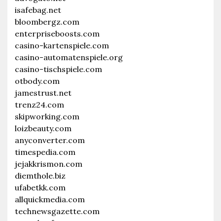
isafebag.net
bloombergz.com
enterpriseboosts.com
casino-kartenspiele.com
casino-automatenspiele.org
casino-tischspiele.com
otbody.com
jamestrust.net
trenz24.com
skipworking.com
loizbeauty.com
anyconverter.com
timespedia.com
jejakkrismon.com
diemthole.biz
ufabetkk.com
allquickmedia.com
technewsgazette.com