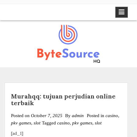
Skip
to
content
Murahqq: tujuan perjudian online
terbaik
Posted on
October 7, 2025
By
admin
Posted in
casino
,
pkv games
,
slot
Tagged
casino
,
pkv games
,
slot
[ad_1]