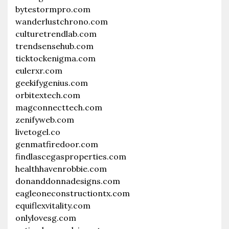
bytestormpro.com
wanderlustchrono.com
culturetrendlab.com
trendsensehub.com
ticktockenigma.com
eulerxr.com
geekifygenius.com
orbitextech.com
magconnecttech.com
zenifyweb.com
livetogel.co
genmatfiredoor.com
findlascegasproperties.com
healthhavenrobbie.com
donanddonnadesigns.com
eagleoneconstructiontx.com
equiflexvitality.com
onlylovesg.com