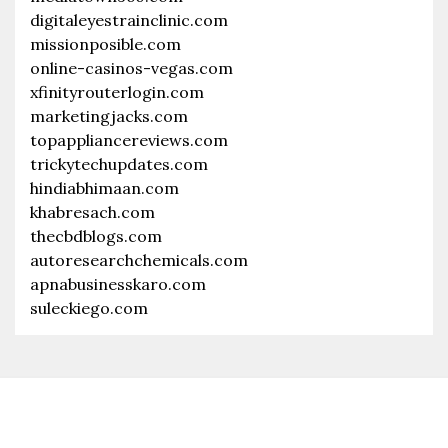
digitaleyestrainclinic.com
missionposible.com
online-casinos-vegas.com
xfinityrouterlogin.com
marketingjacks.com
topappliancereviews.com
trickytechupdates.com
hindiabhimaan.com
khabresach.com
thecbdblogs.com
autoresearchchemicals.com
apnabusinesskaro.com
suleckiego.com