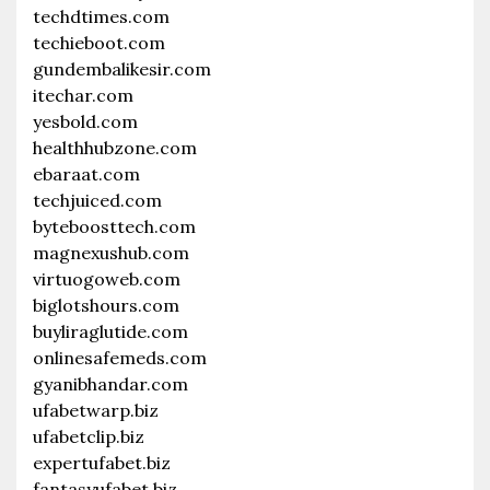
techdtimes.com
techieboot.com
gundembalikesir.com
itechar.com
yesbold.com
healthhubzone.com
ebaraat.com
techjuiced.com
byteboosttech.com
magnexushub.com
virtuogoweb.com
biglotshours.com
buyliraglutide.com
onlinesafemeds.com
gyanibhandar.com
ufabetwarp.biz
ufabetclip.biz
expertufabet.biz
fantasyufabet.biz