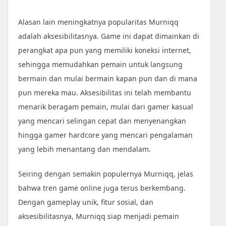
Alasan lain meningkatnya popularitas Murniqq
adalah aksesibilitasnya. Game ini dapat dimainkan di
perangkat apa pun yang memiliki koneksi internet,
sehingga memudahkan pemain untuk langsung
bermain dan mulai bermain kapan pun dan di mana
pun mereka mau. Aksesibilitas ini telah membantu
menarik beragam pemain, mulai dari gamer kasual
yang mencari selingan cepat dan menyenangkan
hingga gamer hardcore yang mencari pengalaman
yang lebih menantang dan mendalam.
Seiring dengan semakin populernya Murniqq, jelas
bahwa tren game online juga terus berkembang.
Dengan gameplay unik, fitur sosial, dan
aksesibilitasnya, Murniqq siap menjadi pemain