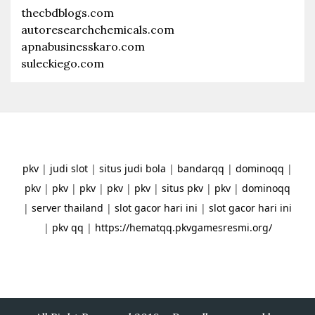
thecbdblogs.com
autoresearchchemicals.com
apnabusinesskaro.com
suleckiego.com
pkv
|
judi slot
|
situs judi bola
|
bandarqq
|
dominoqq
|
pkv
|
pkv
|
pkv
|
pkv
|
pkv
|
situs pkv
|
pkv
|
dominoqq
|
server thailand
|
slot gacor hari ini
|
slot gacor hari ini
|
pkv qq
|
https://hematqq.pkvgamesresmi.org/