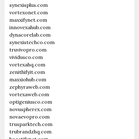
synexisplus.com
vortexonet.com
maxxifynet.com
innovexahub.com
dynacorelab.com
synexistechco.com
truvivopro.com
vividusco.com
vortexahq.com
zenithifyit.com
maxxiohub.com
zephyraweb.com
vortexaweb.com
optigeniusco.com
novuspherex.com
novaevopro.com
trusparktech.com
trubrandzhq.com