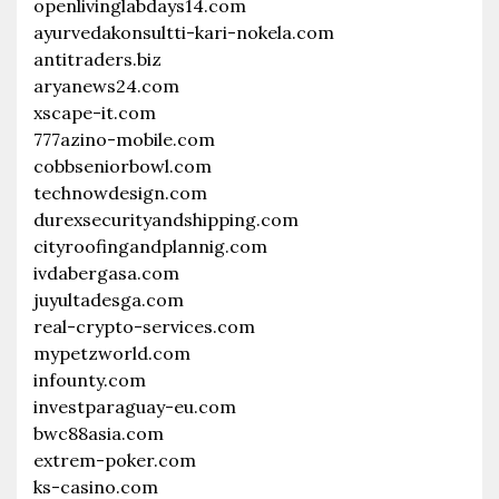
openlivinglabdays14.com
ayurvedakonsultti-kari-nokela.com
antitraders.biz
aryanews24.com
xscape-it.com
777azino-mobile.com
cobbseniorbowl.com
technowdesign.com
durexsecurityandshipping.com
cityroofingandplannig.com
ivdabergasa.com
juyultadesga.com
real-crypto-services.com
mypetzworld.com
infounty.com
investparaguay-eu.com
bwc88asia.com
extrem-poker.com
ks-casino.com