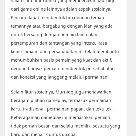
Salah satu fitur utama yang membedakan Murniqq
dari game online lainnya adalah aspek sosialnya.
Pemain dapat membentuk tim dengan teman-
temannya atau bergabung dengan klan yang ada
untuk bersaing dengan pemain lain dalam
pertempuran dan tantangan yang intens. Rasa
kebersamaan dan persahabatan ini telah membantu
menumbuhkan basis pemain yang kuat dan aktif,
dengan banyak pemain membentuk persahabatan
dan koneksi yang langgeng melalui permainan.
Selain fitur sosialnya, Murniqq juga menawarkan
beragam pilihan gameplay, termasuk permainan
kartu tradisional, permainan papan, dan teka-teki.
Keberagaman gameplay ini memastikan pemain
tidak pernah bosan dan selalu memiliki sesuatu yang
baru dan menarik untuk dicoba.