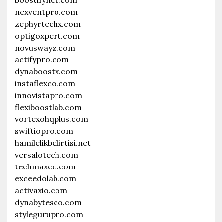
boostifynet.com
nexventpro.com
zephyrtechx.com
optigoxpert.com
novuswayz.com
actifypro.com
dynaboostx.com
instaflexco.com
innovistapro.com
flexiboostlab.com
vortexohqplus.com
swiftiopro.com
hamilelikbelirtisi.net
versalotech.com
techmaxco.com
exceedolab.com
activaxio.com
dynabytesco.com
stylegurupro.com