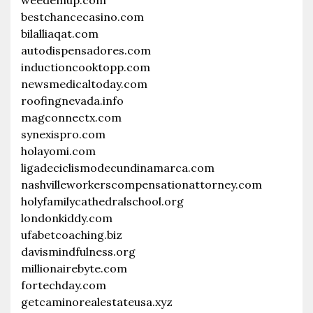
weedemup.com
bestchancecasino.com
bilalliaqat.com
autodispensadores.com
inductioncooktopp.com
newsmedicaltoday.com
roofingnevada.info
magconnectx.com
synexispro.com
holayomi.com
ligadeciclismodecundinamarca.com
nashvilleworkerscompensationattorney.com
holyfamilycathedralschool.org
londonkiddy.com
ufabetcoaching.biz
davismindfulness.org
millionairebyte.com
fortechday.com
getcaminorealestateusa.xyz