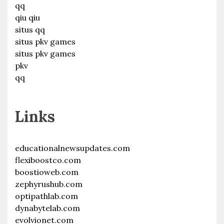
qq
qiu qiu
situs qq
situs pkv games
situs pkv games
pkv
qq
Links
educationalnewsupdates.com
flexiboostco.com
boostioweb.com
zephyrushub.com
optipathlab.com
dynabytelab.com
evolvionet.com