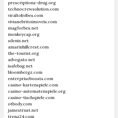
prescriptions-drug.org
technocrewsolution.com
viraltokvibes.com
vivianebritoimoveis.com
magforbes.net
monkeycap.org
sdenix.net
amarinhillcrest.com
the-tourist.org
advogato.net
isafebag.net
bloombergz.com
enterpriseboosts.com
casino-kartenspiele.com
casino-automatenspiele.org
casino-tischspiele.com
otbody.com
jamestrust.net
trenz24.com