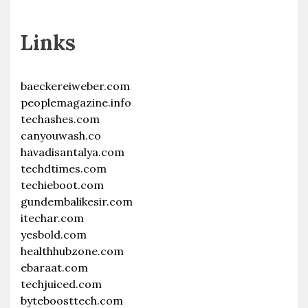
Links
baeckereiweber.com
peoplemagazine.info
techashes.com
canyouwash.co
havadisantalya.com
techdtimes.com
techieboot.com
gundembalikesir.com
itechar.com
yesbold.com
healthhubzone.com
ebaraat.com
techjuiced.com
byteboosttech.com