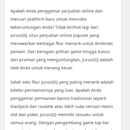
Apakah Anda penggemar perjudian online dan
mencari platform baru untuk mencoba
keberuntungan Anda? Tidak terlihat lagi dari
JurusQQ, situs perjudian online populer yang
menawarkan berbagai fitur menarik untuk dinikmati
pemain. Dari beragam pilihan game hingga bonus
dan promosi yang menguntungkan, JurusQQ adalah
tiket Anda untuk menang besar.
Salah satu fitur JurusQQ yang paling menarik adalah
koleksi permainannya yang luas. Apakah Anda
penggemar permainan kasino tradisional seperti
blackjack dan roulette atau lebih suka sensasi mesin
slot dan poker, JurusQQ memiliki sesuatu untuk
semua orang. Dengan pengembang game top-tier