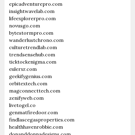
epicadventurepro.com
insightwavelab.com
lifeexplorerpro.com
novusgo.com
bytestormpro.com
wanderlustchrono.com
culturetrendlab.com
trendsensehub.com
ticktockenigma.com
eulerxr.com
geekifygenius.com
orbitextech.com
magconnecttech.com
zenifyweb.com
livetogel.co
genmatfiredoor.com
findlascegasproperties.com
healthhavenrobbie.com
donanddonnadesigns.com