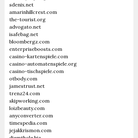
sdenix.net
amarinhillcrest.com
the-tourist.org
advogato.net
isafebag.net
bloombergz.com
enterpriseboosts.com
casino-kartenspiele.com
casino-automatenspiele.org
casino-tischspiele.com
otbody.com
jamestrust.net
trenz24.com
skipworking.com
loizbeauty.com
anyconverter.com
timespedia.com
jejakkrismon.com
diemthole.biz