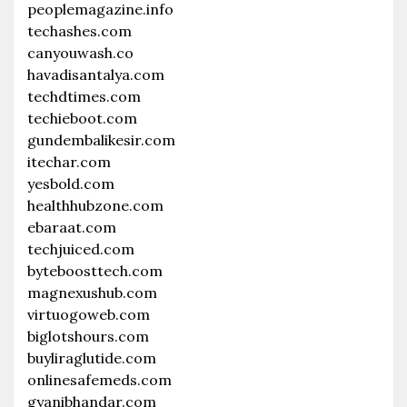
peoplemagazine.info
techashes.com
canyouwash.co
havadisantalya.com
techdtimes.com
techieboot.com
gundembalikesir.com
itechar.com
yesbold.com
healthhubzone.com
ebaraat.com
techjuiced.com
byteboosttech.com
magnexushub.com
virtuogoweb.com
biglotshours.com
buyliraglutide.com
onlinesafemeds.com
gyanibhandar.com