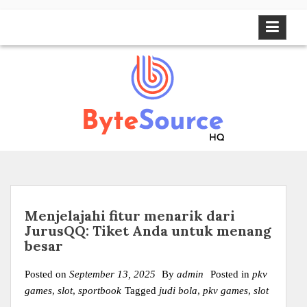
Skip
to
content
Menjelajahi fitur menarik dari
JurusQQ: Tiket Anda untuk menang
besar
Posted on
September 13, 2025
By
admin
Posted in
pkv
games
,
slot
,
sportbook
Tagged
judi bola
,
pkv games
,
slot