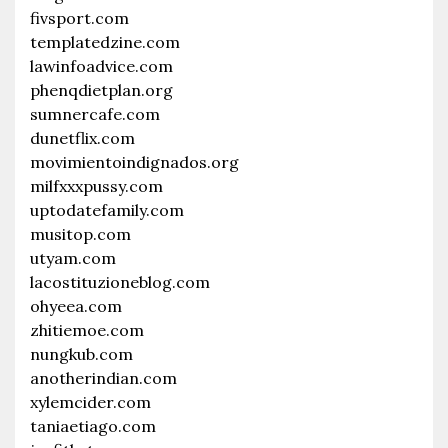
fivsport.com
templatedzine.com
lawinfoadvice.com
phenqdietplan.org
sumnercafe.com
dunetflix.com
movimientoindignados.org
milfxxxpussy.com
uptodatefamily.com
musitop.com
utyam.com
lacostituzioneblog.com
ohyeea.com
zhitiemoe.com
nungkub.com
anotherindian.com
xylemcider.com
taniaetiago.com