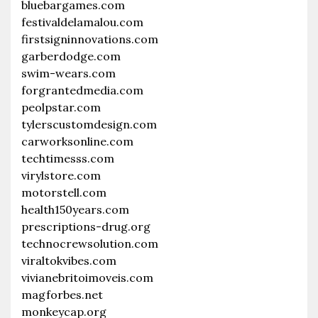
bluebargames.com
festivaldelamalou.com
firstsigninnovations.com
garberdodge.com
swim-wears.com
forgrantedmedia.com
peolpstar.com
tylerscustomdesign.com
carworksonline.com
techtimesss.com
virylstore.com
motorstell.com
health150years.com
prescriptions-drug.org
technocrewsolution.com
viraltokvibes.com
vivianebritoimoveis.com
magforbes.net
monkeycap.org