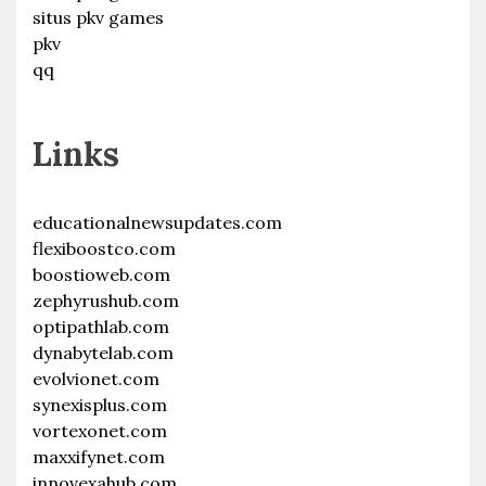
situs pkv games
pkv
qq
Links
educationalnewsupdates.com
flexiboostco.com
boostioweb.com
zephyrushub.com
optipathlab.com
dynabytelab.com
evolvionet.com
synexisplus.com
vortexonet.com
maxxifynet.com
innovexahub.com