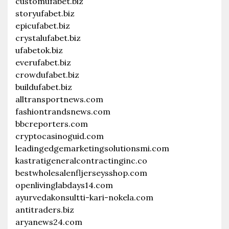
customufabet.biz
storyufabet.biz
epicufabet.biz
crystalufabet.biz
ufabetok.biz
everufabet.biz
crowdufabet.biz
buildufabet.biz
alltransportnews.com
fashiontrandsnews.com
bbcreporters.com
cryptocasinoguid.com
leadingedgemarketingsolutionsmi.com
kastratigeneralcontractinginc.co
bestwholesalenfljerseysshop.com
openlivinglabdays14.com
ayurvedakonsultti-kari-nokela.com
antitraders.biz
aryanews24.com