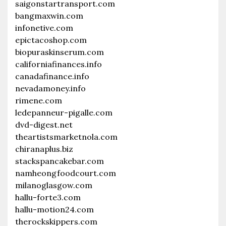
saigonstartransport.com
bangmaxwin.com
infonetive.com
epictacoshop.com
biopuraskinserum.com
californiafinances.info
canadafinance.info
nevadamoney.info
rimene.com
ledepanneur-pigalle.com
dvd-digest.net
theartistsmarketnola.com
chiranaplus.biz
stackspancakebar.com
namheongfoodcourt.com
milanoglasgow.com
hallu-forte3.com
hallu-motion24.com
therockskippers.com