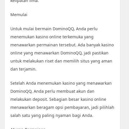
kelipatan lima.
Memulai
Untuk mulai bermain DominoQQ, Anda perlu
menemukan kasino online terkemuka yang
menawarkan permainan tersebut. Ada banyak kasino
online yang menawarkan DominoQQ, jadi pastikan
untuk melakukan riset dan memilih situs yang aman
dan terjamin.
Setelah Anda menemukan kasino yang menawarkan
DominoQQ, Anda perlu membuat akun dan
melakukan deposit. Sebagian besar kasino online
menawarkan beragam opsi pembayaran, jadi pilihlah
salah satu yang paling nyaman bagi Anda.