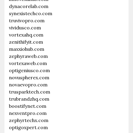
dynacorelab.com
synexistechco.com
truvivopro.com
vividusco.com
vortexahq.com
zenithifyit.com
maxxiohub.com
zephyraweb.com
vortexaweb.com
optigeniusco.com
novuspherex.com
novaevopro.com
trusparktech.com
trubrandzhq.com
boostifynet.com
nexventpro.com
zephyrtechx.com
optigoxpert.com