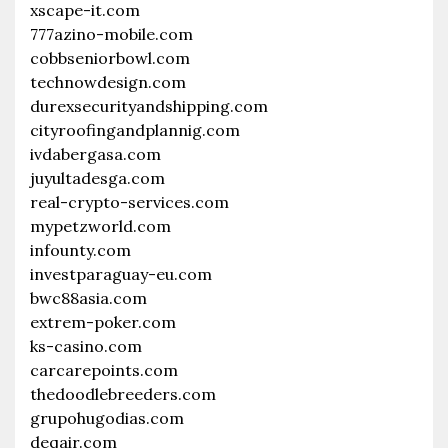
xscape-it.com
777azino-mobile.com
cobbseniorbowl.com
technowdesign.com
durexsecurityandshipping.com
cityroofingandplannig.com
ivdabergasa.com
juyultadesga.com
real-crypto-services.com
mypetzworld.com
infounty.com
investparaguay-eu.com
bwc88asia.com
extrem-poker.com
ks-casino.com
carcarepoints.com
thedoodlebreeders.com
grupohugodias.com
deqair.com