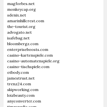
magforbes.net
monkeycap.org
sdenix.net
amarinhillcrest.com
the-tourist.org
advogato.net
isafebag.net
bloombergz.com
enterpriseboosts.com
casino-kartenspiele.com
casino-automatenspiele.org
casino-tischspiele.com
otbody.com
jamestrust.net
trenz24.com
skipworking.com
loizbeauty.com
anyconverter.com
timespedia.com