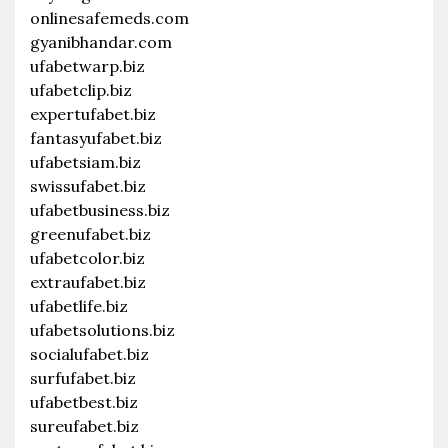
onlinesafemeds.com
gyanibhandar.com
ufabetwarp.biz
ufabetclip.biz
expertufabet.biz
fantasyufabet.biz
ufabetsiam.biz
swissufabet.biz
ufabetbusiness.biz
greenufabet.biz
ufabetcolor.biz
extraufabet.biz
ufabetlife.biz
ufabetsolutions.biz
socialufabet.biz
surfufabet.biz
ufabetbest.biz
sureufabet.biz