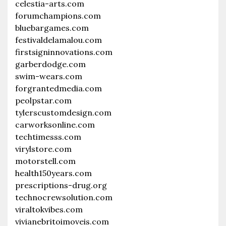
celestia-arts.com
forumchampions.com
bluebargames.com
festivaldelamalou.com
firstsigninnovations.com
garberdodge.com
swim-wears.com
forgrantedmedia.com
peolpstar.com
tylerscustomdesign.com
carworksonline.com
techtimesss.com
virylstore.com
motorstell.com
health150years.com
prescriptions-drug.org
technocrewsolution.com
viraltokvibes.com
vivianebritoimoveis.com