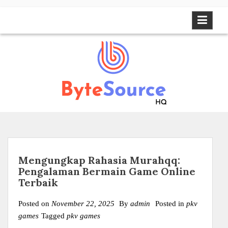
Skip
to
content
Mengungkap Rahasia Murahqq:
Pengalaman Bermain Game Online
Terbaik
Posted on
November 22, 2025
By
admin
Posted in
pkv
games
Tagged
pkv games