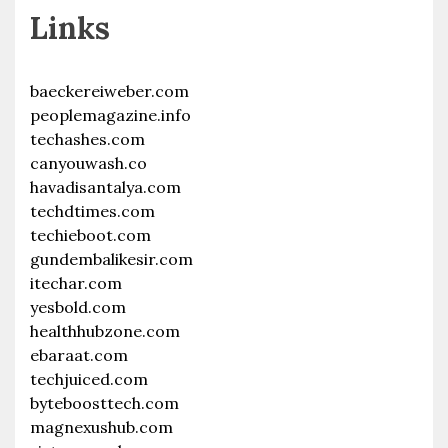
Links
baeckereiweber.com
peoplemagazine.info
techashes.com
canyouwash.co
havadisantalya.com
techdtimes.com
techieboot.com
gundembalikesir.com
itechar.com
yesbold.com
healthhubzone.com
ebaraat.com
techjuiced.com
byteboosttech.com
magnexushub.com