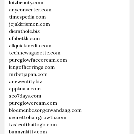
loizbeauty.com
anyconverter.com
timespedia.com
jejakkrismon.com
diemthole.biz
ufabetkk.com
allquickmedia.com
technewsgazette.com
pureglowfacecream.com
kingofherrings.com
mrbetjapan.com
anewentity.biz
appkuala.com
seo7days.com
pureglowcream.com
bloemenbezorgenvandaag.com
secrettohairgrowth.com
tasteofthaitogo.com
bunnynkitty.com