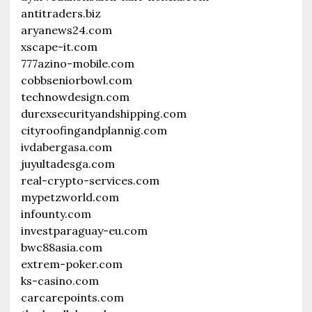
antitraders.biz
aryanews24.com
xscape-it.com
777azino-mobile.com
cobbseniorbowl.com
technowdesign.com
durexsecurityandshipping.com
cityroofingandplannig.com
ivdabergasa.com
juyultadesga.com
real-crypto-services.com
mypetzworld.com
infounty.com
investparaguay-eu.com
bwc88asia.com
extrem-poker.com
ks-casino.com
carcarepoints.com