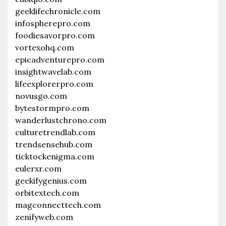
geeklifechronicle.com
infospherepro.com
foodiesavorpro.com
vortexohq.com
epicadventurepro.com
insightwavelab.com
lifeexplorerpro.com
novusgo.com
bytestormpro.com
wanderlustchrono.com
culturetrendlab.com
trendsensehub.com
ticktockenigma.com
eulerxr.com
geekifygenius.com
orbitextech.com
magconnecttech.com
zenifyweb.com