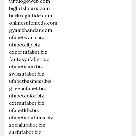
virtuogoweb.com
biglotshours.com
buyliraglutide.com
onlinesafemeds.com
gyanibhandar.com
ufabetwarp.biz
ufabetclip.biz
expertufabet.biz
fantasyufabet.biz
ufabetsiam.biz
swissufabet.biz
ufabetbusiness.biz
greenufabet.biz
ufabetcolor.biz
extraufabet.biz
ufabetlife.biz
ufabetsolutions.biz
socialufabet.biz
surfufabet.biz