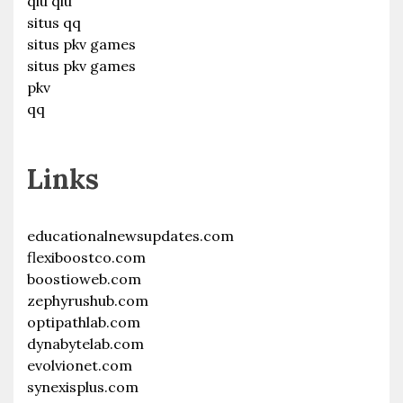
qiu qiu
situs qq
situs pkv games
situs pkv games
pkv
qq
Links
educationalnewsupdates.com
flexiboostco.com
boostioweb.com
zephyrushub.com
optipathlab.com
dynabytelab.com
evolvionet.com
synexisplus.com