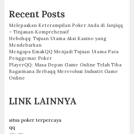
Recent Posts
Melepaskan Keterampilan Poker Anda di Janjiqq
– Tinjauan Komprehensif
Hebohqq: Tujuan Utama Aksi Kasino yang
Mendebarkan
Mengapa EmakQQ Menjadi Tujuan Utama Para
Penggemar Poker
PlayerQQ: Masa Depan Game Online Telah Tiba
Bagaimana Serbaqq Merevolusi Industri Game
Online
LINK LAINNYA
situs poker terpercaya
qq