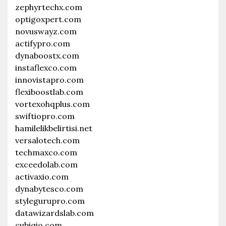
zephyrtechx.com
optigoxpert.com
novuswayz.com
actifypro.com
dynaboostx.com
instaflexco.com
innovistapro.com
flexiboostlab.com
vortexohqplus.com
swiftiopro.com
hamilelikbelirtisi.net
versalotech.com
techmaxco.com
exceedolab.com
activaxio.com
dynabytesco.com
stylegurupro.com
datawizardslab.com
cubiqio.com