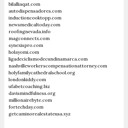
bilalliaqat.com
autodispensadores.com
inductioncooktopp.com
newsmedicaltoday.com
roofingnevada.info
magconnectx.com
synexispro.com
holayomi.com
ligadeciclismodecundinamarca.com
nashvilleworkerscompensationattorney.com
holyfamilycathedralschool.org
londonkiddy.com
ufabetcoaching.biz
davismindfulness.org
millionairebyte.com
fortechday.com
getcaminorealestateusa.xyz