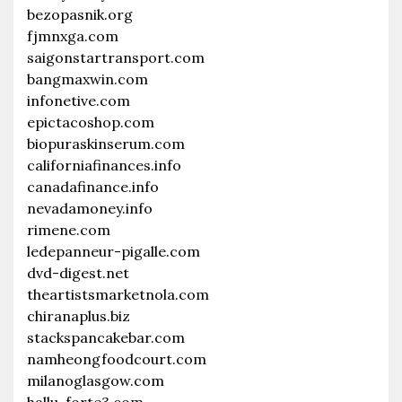
bezopasnik.org
fjmnxga.com
saigonstartransport.com
bangmaxwin.com
infonetive.com
epictacoshop.com
biopuraskinserum.com
californiafinances.info
canadafinance.info
nevadamoney.info
rimene.com
ledepanneur-pigalle.com
dvd-digest.net
theartistsmarketnola.com
chiranaplus.biz
stackspancakebar.com
namheongfoodcourt.com
milanoglasgow.com