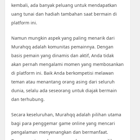
kembali, ada banyak peluang untuk mendapatkan
uang tunai dan hadiah tambahan saat bermain di
platform ini.
Namun mungkin aspek yang paling menarik dari
Murahqq adalah komunitas pemainnya. Dengan
basis pemain yang dinamis dan aktif, Anda tidak
akan pernah mengalami momen yang membosankan
di platform ini. Baik Anda berkompetisi melawan
teman atau menantang orang asing dari seluruh
dunia, selalu ada seseorang untuk diajak bermain
dan terhubung.
Secara keseluruhan, Murahqq adalah pilihan utama
bagi para penggemar game online yang mencari
pengalaman menyenangkan dan bermanfaat.