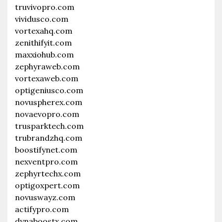
truvivopro.com
vividusco.com
vortexahq.com
zenithifyit.com
maxxiohub.com
zephyraweb.com
vortexaweb.com
optigeniusco.com
novuspherex.com
novaevopro.com
trusparktech.com
trubrandzhq.com
boostifynet.com
nexventpro.com
zephyrtechx.com
optigoxpert.com
novuswayz.com
actifypro.com
dynaboostx.com