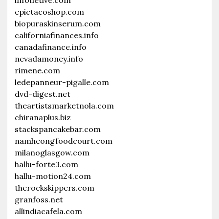
infonetive.com
epictacoshop.com
biopuraskinserum.com
californiafinances.info
canadafinance.info
nevadamoney.info
rimene.com
ledepanneur-pigalle.com
dvd-digest.net
theartistsmarketnola.com
chiranaplus.biz
stackspancakebar.com
namheongfoodcourt.com
milanoglasgow.com
hallu-forte3.com
hallu-motion24.com
therockskippers.com
granfoss.net
allindiacafela.com