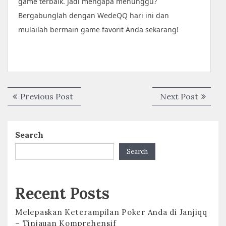
game terbaik. Jadi mengapa menunggu?
Bergabunglah dengan WedeQQ hari ini dan
mulailah bermain game favorit Anda sekarang!
Post
Previous
Next
Previous Post
Next Post
navigation
post:
post:
Search
Search
Recent Posts
Melepaskan Keterampilan Poker Anda di Janjiqq
– Tinjauan Komprehensif