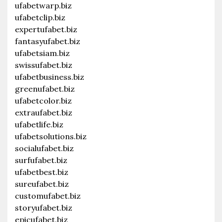
ufabetwarp.biz
ufabetclip.biz
expertufabet.biz
fantasyufabet.biz
ufabetsiam.biz
swissufabet.biz
ufabetbusiness.biz
greenufabet.biz
ufabetcolor.biz
extraufabet.biz
ufabetlife.biz
ufabetsolutions.biz
socialufabet.biz
surfufabet.biz
ufabetbest.biz
sureufabet.biz
customufabet.biz
storyufabet.biz
epicufabet.biz