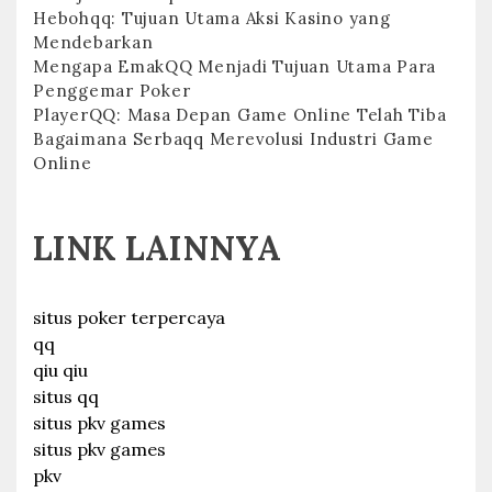
Hebohqq: Tujuan Utama Aksi Kasino yang
Mendebarkan
Mengapa EmakQQ Menjadi Tujuan Utama Para
Penggemar Poker
PlayerQQ: Masa Depan Game Online Telah Tiba
Bagaimana Serbaqq Merevolusi Industri Game
Online
LINK LAINNYA
situs poker terpercaya
qq
qiu qiu
situs qq
situs pkv games
situs pkv games
pkv