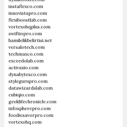
instaflexco.com
innovistapro.com
flexiboostlab.com
vortexohqplus.com
swiftiopro.com
hamilelikbelirtisi.net
versalotech.com
techmaxco.com
exceedolab.com
activaxio.com
dynabytesco.com
stylegurupro.com
datawizardslab.com
cubiqio.com
geeklifechronicle.com
infospherepro.com
foodiesavorpro.com
vortexohq.com