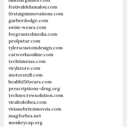
bluebargames.com
festivaldelamalou.com
firstsigninnovations.com
garberdodge.com
swim-wears.com
forgrantedmedia.com
peolpstar.com
tylerscustomdesign.com
carworksonline.com
techtimesss.com
virylstore.com
motorstell.com
health150years.com
prescriptions-drug.org
technocrewsolution.com
viraltokvibes.com
vivianebritoimoveis.com
magforbes.net
monkeycap.org