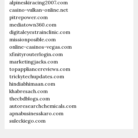
alpineskiracing2007.com
casino-vulkan-online.net
pitrepower.com
mediatown360.com
digitaleyestrainclinic.com
missionposible.com
online-casinos-vegas.com
xfinityrouterlogin.com
marketingjacks.com
topappliancereviews.com
trickytechupdates.com
hindiabhimaan.com
khabresach.com
thecbdblogs.com
autoresearchchemicals.com
apnabusinesskaro.com
suleckiego.com