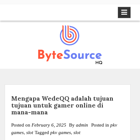
Skip
to
content
Mengapa WedeQQ adalah tujuan
tujuan untuk gamer online di
mana-mana
Posted on
February 6, 2025
By
admin
Posted in
pkv
games
,
slot
Tagged
pkv games
,
slot