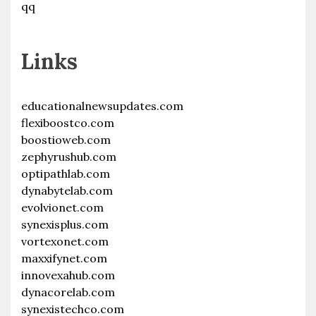
qq
Links
educationalnewsupdates.com
flexiboostco.com
boostioweb.com
zephyrushub.com
optipathlab.com
dynabytelab.com
evolvionet.com
synexisplus.com
vortexonet.com
maxxifynet.com
innovexahub.com
dynacorelab.com
synexistechco.com