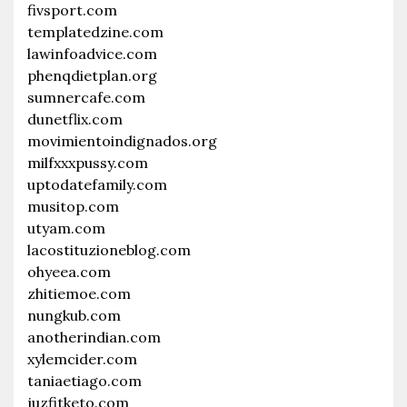
fivsport.com
templatedzine.com
lawinfoadvice.com
phenqdietplan.org
sumnercafe.com
dunetflix.com
movimientoindignados.org
milfxxxpussy.com
uptodatefamily.com
musitop.com
utyam.com
lacostituzioneblog.com
ohyeea.com
zhitiemoe.com
nungkub.com
anotherindian.com
xylemcider.com
taniaetiago.com
juzfitketo.com