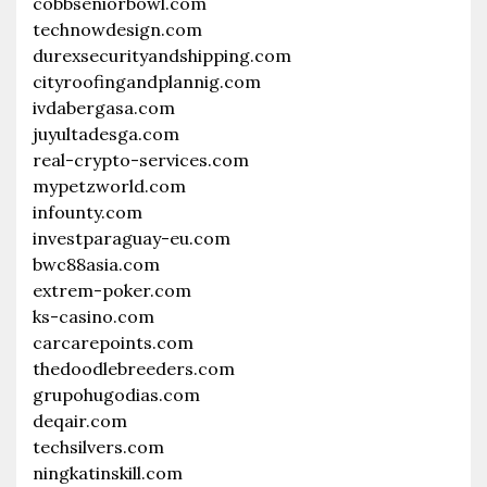
cobbseniorbowl.com
technowdesign.com
durexsecurityandshipping.com
cityroofingandplannig.com
ivdabergasa.com
juyultadesga.com
real-crypto-services.com
mypetzworld.com
infounty.com
investparaguay-eu.com
bwc88asia.com
extrem-poker.com
ks-casino.com
carcarepoints.com
thedoodlebreeders.com
grupohugodias.com
deqair.com
techsilvers.com
ningkatinskill.com