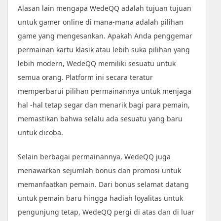
Alasan lain mengapa WedeQQ adalah tujuan tujuan
untuk gamer online di mana-mana adalah pilihan
game yang mengesankan. Apakah Anda penggemar
permainan kartu klasik atau lebih suka pilihan yang
lebih modern, WedeQQ memiliki sesuatu untuk
semua orang. Platform ini secara teratur
memperbarui pilihan permainannya untuk menjaga
hal -hal tetap segar dan menarik bagi para pemain,
memastikan bahwa selalu ada sesuatu yang baru
untuk dicoba.
Selain berbagai permainannya, WedeQQ juga
menawarkan sejumlah bonus dan promosi untuk
memanfaatkan pemain. Dari bonus selamat datang
untuk pemain baru hingga hadiah loyalitas untuk
pengunjung tetap, WedeQQ pergi di atas dan di luar