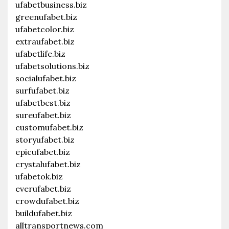
ufabetbusiness.biz
greenufabet.biz
ufabetcolor.biz
extraufabet.biz
ufabetlife.biz
ufabetsolutions.biz
socialufabet.biz
surfufabet.biz
ufabetbest.biz
sureufabet.biz
customufabet.biz
storyufabet.biz
epicufabet.biz
crystalufabet.biz
ufabetok.biz
everufabet.biz
crowdufabet.biz
buildufabet.biz
alltransportnews.com