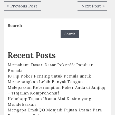
Post
Previous
Next
Previous Post
Next Post
navigation
post:
post:
Search
Search
Recent Posts
Memahami Dasar-Dasar Poker88: Panduan
Pemula
10 Tip Poker Penting untuk Pemula untuk
Memenangkan Lebih Banyak Tangan
Melepaskan Keterampilan Poker Anda di Janjiqq
– Tinjauan Komprehensif
Hebohqq: Tujuan Utama Aksi Kasino yang
Mendebarkan
Mengapa EmakQQ Menjadi Tujuan Utama Para