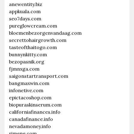
anewentity.biz
appkuala.com
seo7days.com
pureglowcream.com
bloemenbezorgenvandaag.com
secrettohairgrowth.com
tasteofthaitogo.com
bunnynkitty.com
bezopasnik.org
fjmnxga.com
saigonstartransport.com
bangmaxwin.com
infonetive.com
epictacoshop.com
biopuraskinserum.com
californiafinances.info
canadafinance.info
nevadamoney.info
rimene.com