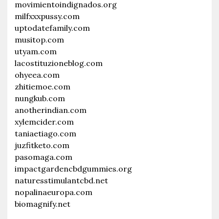
movimientoindignados.org
milfxxxpussy.com
uptodatefamily.com
musitop.com
utyam.com
lacostituzioneblog.com
ohyeea.com
zhitiemoe.com
nungkub.com
anotherindian.com
xylemcider.com
taniaetiago.com
juzfitketo.com
pasomaga.com
impactgardencbdgummies.org
naturesstimulantcbd.net
nopalinaeuropa.com
biomagnify.net