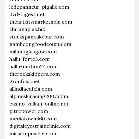
ledepanneur-pigalle.com
dvd-digest.net
theartistsmarketnola.com
chiranaplus.biz
stackspancakebar.com
namheongfoodcourt.com
milanoglasgow.com
hallu-forte3.com
hallu-motion24.com
therockskippers.com
granfoss.net
allindiacafela.com
alpineskiracing2007.com
casino-vulkan-online.net
pitrepower.com
mediatown360.com
digitaleyestrainclinic.com
missionposible.com