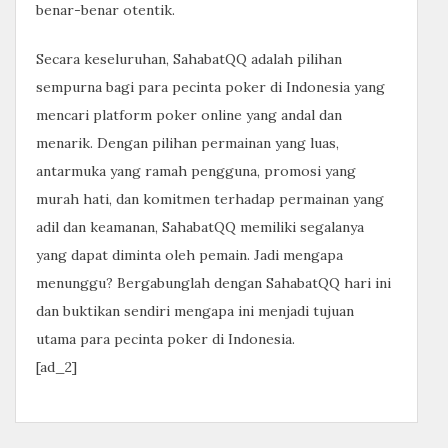
benar-benar otentik.
Secara keseluruhan, SahabatQQ adalah pilihan
sempurna bagi para pecinta poker di Indonesia yang
mencari platform poker online yang andal dan
menarik. Dengan pilihan permainan yang luas,
antarmuka yang ramah pengguna, promosi yang
murah hati, dan komitmen terhadap permainan yang
adil dan keamanan, SahabatQQ memiliki segalanya
yang dapat diminta oleh pemain. Jadi mengapa
menunggu? Bergabunglah dengan SahabatQQ hari ini
dan buktikan sendiri mengapa ini menjadi tujuan
utama para pecinta poker di Indonesia.
[ad_2]