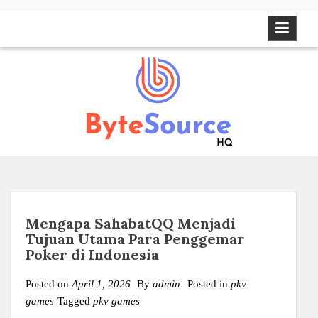
Skip
to
content
Mengapa SahabatQQ Menjadi
Tujuan Utama Para Penggemar
Poker di Indonesia
Posted on
April 1, 2026
By
admin
Posted in
pkv
games
Tagged
pkv games