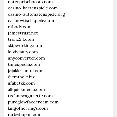
enterpriseboosts.com
casino-kartenspiele.com
casino-automatenspiele.org
casino-tischspiele.com
otbody.com
jamestrust.net
trenz24.com
skipworking.com
loizbeauty.com
anyconverter.com
timespedia.com
jejakkrismon.com
diemthole.biz
ufabetkk.com
allquickmedia.com
technewsgazette.com
pureglowfacecream.com
kingofherrings.com
mrbetjapan.com