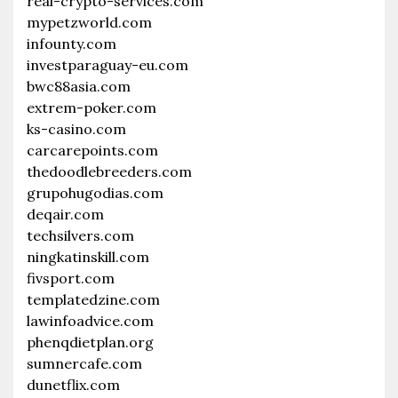
real-crypto-services.com
mypetzworld.com
infounty.com
investparaguay-eu.com
bwc88asia.com
extrem-poker.com
ks-casino.com
carcarepoints.com
thedoodlebreeders.com
grupohugodias.com
deqair.com
techsilvers.com
ningkatinskill.com
fivsport.com
templatedzine.com
lawinfoadvice.com
phenqdietplan.org
sumnercafe.com
dunetflix.com