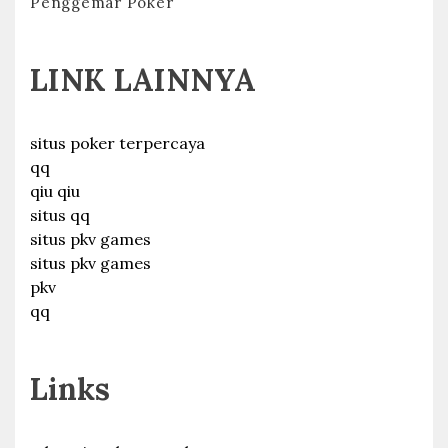
Penggemar Poker
LINK LAINNYA
situs poker terpercaya
qq
qiu qiu
situs qq
situs pkv games
situs pkv games
pkv
qq
Links