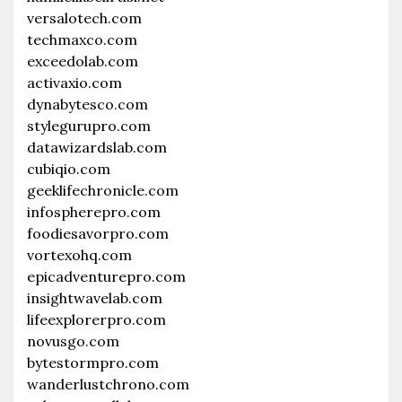
versalotech.com
techmaxco.com
exceedolab.com
activaxio.com
dynabytesco.com
stylegurupro.com
datawizardslab.com
cubiqio.com
geeklifechronicle.com
infospherepro.com
foodiesavorpro.com
vortexohq.com
epicadventurepro.com
insightwavelab.com
lifeexplorerpro.com
novusgo.com
bytestormpro.com
wanderlustchrono.com