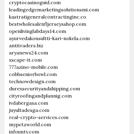
cryptocasinoguid.com
leadingedgemarketingsolutionsmi.com
kastratigeneralcontractinginc.co
bestwholesalenfljerseysshop.com
openlivinglabdays14.com
ayurvedakonsultti-kari-nokela.com
antitraders.biz
aryanews24.com
xscape-it.com
777azino-mobile.com
cobbseniorbowl.com
technowdesign.com
durexsecurityandshipping.com
cityroofingandplannig.com
ivdabergasa.com
juyultadesga.com
real-crypto-services.com
mypetzworld.com
infounty.com