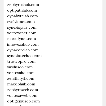
zephyrushub.com
optipathlab.com
dynabytelab.com
evolvionet.com
synexisplus.com
vortexonet.com
maxxifynet.com
innovexahub.com
dynacorelab.com
synexistechco.com
truvivopro.com
vividusco.com
vortexahq.com
zenithifyit.com
maxxiohub.com
zephyraweb.com
vortexaweb.com
optigeniusco.com