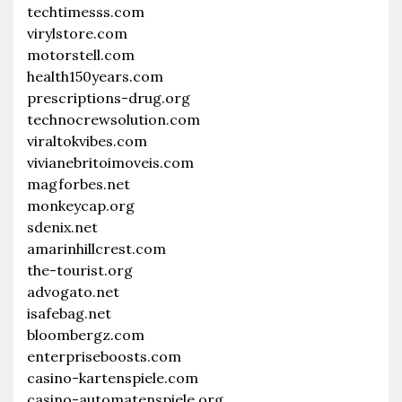
techtimesss.com
virylstore.com
motorstell.com
health150years.com
prescriptions-drug.org
technocrewsolution.com
viraltokvibes.com
vivianebritoimoveis.com
magforbes.net
monkeycap.org
sdenix.net
amarinhillcrest.com
the-tourist.org
advogato.net
isafebag.net
bloombergz.com
enterpriseboosts.com
casino-kartenspiele.com
casino-automatenspiele.org