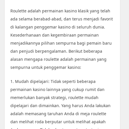
Roulette adalah permainan kasino klasik yang telah
ada selama berabad-abad, dan terus menjadi favorit
di kalangan penggemar kasino di seluruh dunia.
Kesederhanaan dan kegembiraan permainan
menjadikannya pilihan sempurna bagi pemain baru
dan penjudi berpengalaman. Berikut beberapa
alasan mengapa roulette adalah permainan yang
sempurna untuk penggemar kasino:
1. Mudah dipelajari: Tidak seperti beberapa
permainan kasino lainnya yang cukup rumit dan
memerlukan banyak strategi, roulette mudah
dipelajari dan dimainkan. Yang harus Anda lakukan
adalah memasang taruhan Anda di meja roulette
dan melihat roda berputar untuk melihat apakah