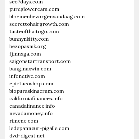
seo7days.com
pureglowcream.com
bloemenbezorgenvandaag.com
secrettohairgrowth.com
tasteofthaitogo.com
bunnynkitty.com
bezopasnik.org
fjmnxga.com
saigonstartransport.com
bangmaxwin.com
infonetive.com
epictacoshop.com
biopuraskinserum.com
californiafinances.info
canadafinance.info
nevadamoney.info
rimene.com
ledepanneur-pigalle.com
dvd-digest.net