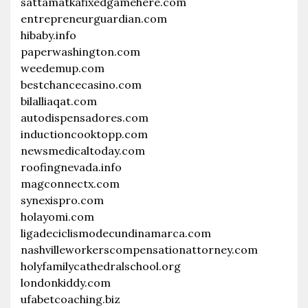
sattamatkafixedgamehere.com
entrepreneurguardian.com
hibaby.info
paperwashington.com
weedemup.com
bestchancecasino.com
bilalliaqat.com
autodispensadores.com
inductioncooktopp.com
newsmedicaltoday.com
roofingnevada.info
magconnectx.com
synexispro.com
holayomi.com
ligadeciclismodecundinamarca.com
nashvilleworkerscompensationattorney.com
holyfamilycathedralschool.org
londonkiddy.com
ufabetcoaching.biz