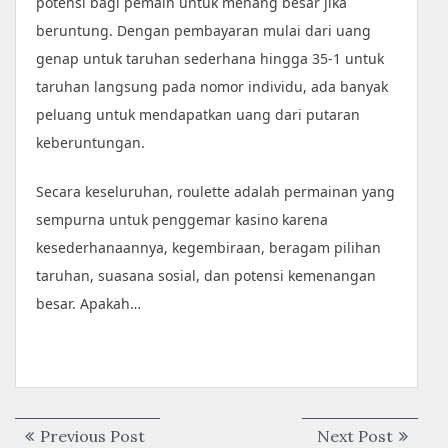
potensi bagi pemain untuk menang besar jika
beruntung. Dengan pembayaran mulai dari uang
genap untuk taruhan sederhana hingga 35-1 untuk
taruhan langsung pada nomor individu, ada banyak
peluang untuk mendapatkan uang dari putaran
keberuntungan.
Secara keseluruhan, roulette adalah permainan yang
sempurna untuk penggemar kasino karena
kesederhanaannya, kegembiraan, beragam pilihan
taruhan, suasana sosial, dan potensi kemenangan
besar. Apakah…
Post
Previous
Next
Previous Post
Next Post