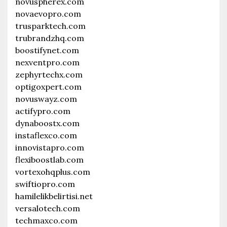
novuspherex.com
novaevopro.com
trusparktech.com
trubrandzhq.com
boostifynet.com
nexventpro.com
zephyrtechx.com
optigoxpert.com
novuswayz.com
actifypro.com
dynaboostx.com
instaflexco.com
innovistapro.com
flexiboostlab.com
vortexohqplus.com
swiftiopro.com
hamilelikbelirtisi.net
versalotech.com
techmaxco.com