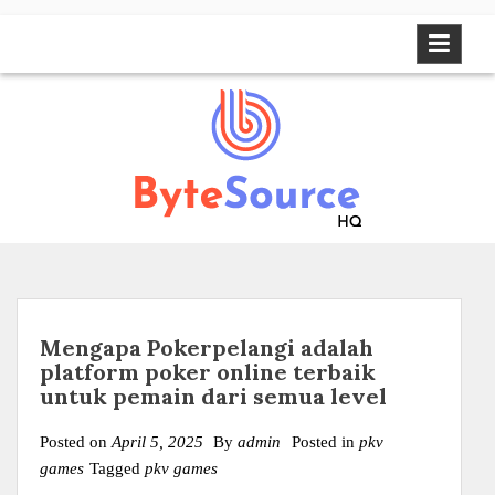
Skip
to
content
Mengapa Pokerpelangi adalah
platform poker online terbaik
untuk pemain dari semua level
Posted on
April 5, 2025
By
admin
Posted in
pkv
games
Tagged
pkv games