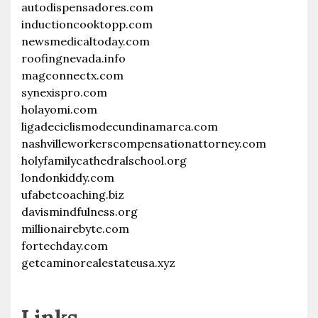
autodispensadores.com
inductioncooktopp.com
newsmedicaltoday.com
roofingnevada.info
magconnectx.com
synexispro.com
holayomi.com
ligadeciclismodecundinamarca.com
nashvilleworkerscompensationattorney.com
holyfamilycathedralschool.org
londonkiddy.com
ufabetcoaching.biz
davismindfulness.org
millionairebyte.com
fortechday.com
getcaminorealestateusa.xyz