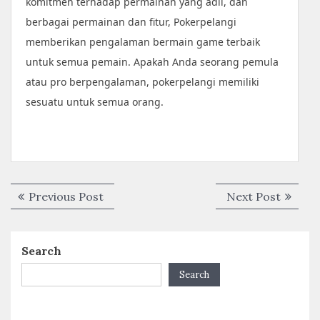
komitmen terhadap permainan yang adil, dan
berbagai permainan dan fitur, Pokerpelangi
memberikan pengalaman bermain game terbaik
untuk semua pemain. Apakah Anda seorang pemula
atau pro berpengalaman, pokerpelangi memiliki
sesuatu untuk semua orang.
Post
Previous
Next
Previous Post
Next Post
navigation
post:
post:
Search
Search