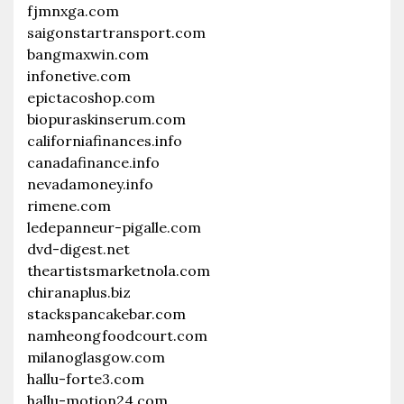
fjmnxga.com
saigonstartransport.com
bangmaxwin.com
infonetive.com
epictacoshop.com
biopuraskinserum.com
californiafinances.info
canadafinance.info
nevadamoney.info
rimene.com
ledepanneur-pigalle.com
dvd-digest.net
theartistsmarketnola.com
chiranaplus.biz
stackspancakebar.com
namheongfoodcourt.com
milanoglasgow.com
hallu-forte3.com
hallu-motion24.com