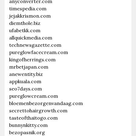
anyconverter.com
timespedia.com
jejakkrismon.com
diemthole.biz
ufabetkk.com
allquickmedia.com
technewsgazette.com
pureglowfacecream.com
kingofherrings.com
mrbetjapan.com
anewentity.biz
appkuala.com
seo7days.com
pureglowcream.com
bloemenbezorgenvandaag.com
secrettohairgrowth.com
tasteofthaitogo.com
bunnynkitty.com
bezopasnik.org