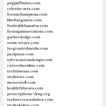
pegpufftimes.com
celestia-arts.com
forumchampions.com
bluebargames.com
festivaldelamalou.com
firstsigninnovations.com
garberdodge.com
swim-wears.com
forgrantedmedia.com
peolpstar.com
tylerscustomdesign.com
carworksonline.com
techtimesss.com
virylstore.com
motorstell.com
health150years.com
prescriptions-drug.org
technocrewsolution.com
viraltokvibes.com