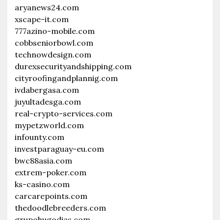
aryanews24.com
xscape-it.com
777azino-mobile.com
cobbseniorbowl.com
technowdesign.com
durexsecurityandshipping.com
cityroofingandplannig.com
ivdabergasa.com
juyultadesga.com
real-crypto-services.com
mypetzworld.com
infounty.com
investparaguay-eu.com
bwc88asia.com
extrem-poker.com
ks-casino.com
carcarepoints.com
thedoodlebreeders.com
grupohugodias.com