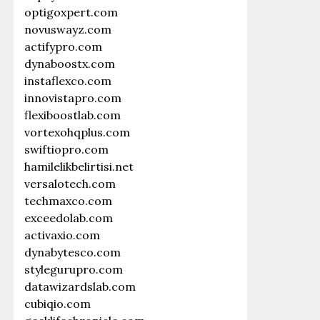
optigoxpert.com
novuswayz.com
actifypro.com
dynaboostx.com
instaflexco.com
innovistapro.com
flexiboostlab.com
vortexohqplus.com
swiftiopro.com
hamilelikbelirtisi.net
versalotech.com
techmaxco.com
exceedolab.com
activaxio.com
dynabytesco.com
stylegurupro.com
datawizardslab.com
cubiqio.com