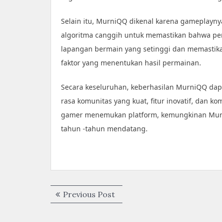
Selain itu, MurniQQ dikenal karena gameplayny
algoritma canggih untuk memastikan bahwa pe
lapangan bermain yang setinggi dan memastika
faktor yang menentukan hasil permainan.
Secara keseluruhan, keberhasilan MurniQQ dap
rasa komunitas yang kuat, fitur inovatif, dan 
gamer menemukan platform, kemungkinan Murn
tahun -tahun mendatang.
Post
Previous
Previous Post
navigation
post: