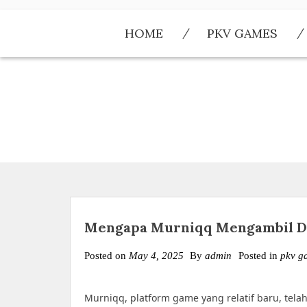
Skip
to
HOME
PKV GAMES
content
Mengapa Murniqq Mengambil D
Posted on
May 4, 2025
By
admin
Posted in
pkv g
Murniqq, platform game yang relatif baru, te