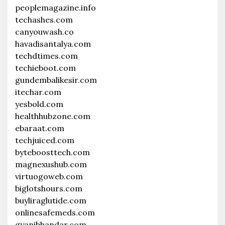
peoplemagazine.info
techashes.com
canyouwash.co
havadisantalya.com
techdtimes.com
techieboot.com
gundembalikesir.com
itechar.com
yesbold.com
healthhubzone.com
ebaraat.com
techjuiced.com
byteboosttech.com
magnexushub.com
virtuogoweb.com
biglotshours.com
buyliraglutide.com
onlinesafemeds.com
gyanibhandar.com