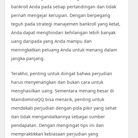
bankroll Anda pada setiap pertandingan dan tidak
pernah mengejar kerugian. Dengan berpegang
teguh pada strategi manajemen bankroll yang ketat,
Anda dapat menghindari kehilangan lebih banyak
uang daripada yang Anda mampu dan
meningkatkan peluang Anda untuk menang dalam
jangka panjang.
Terakhir, penting untuk diingat bahwa perjudian
harus menyenangkan dan bukan cara untuk
menghasilkan uang. Sementara menang besar di
MaindominoQQ bisa menarik, penting untuk
mendekati perjudian dengan pola pikir yang sehat
dan tidak mengandalkannya sebagai sumber
pendapatan. Dengan mengingat tips ini dan
mempraktikkan kebiasaan perjudian yang