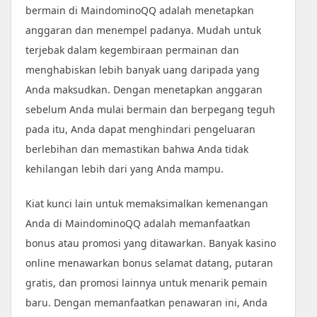
bermain di MaindominoQQ adalah menetapkan
anggaran dan menempel padanya. Mudah untuk
terjebak dalam kegembiraan permainan dan
menghabiskan lebih banyak uang daripada yang
Anda maksudkan. Dengan menetapkan anggaran
sebelum Anda mulai bermain dan berpegang teguh
pada itu, Anda dapat menghindari pengeluaran
berlebihan dan memastikan bahwa Anda tidak
kehilangan lebih dari yang Anda mampu.
Kiat kunci lain untuk memaksimalkan kemenangan
Anda di MaindominoQQ adalah memanfaatkan
bonus atau promosi yang ditawarkan. Banyak kasino
online menawarkan bonus selamat datang, putaran
gratis, dan promosi lainnya untuk menarik pemain
baru. Dengan memanfaatkan penawaran ini, Anda