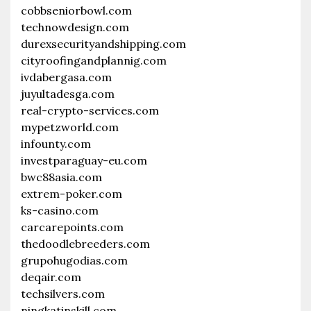
cobbseniorbowl.com
technowdesign.com
durexsecurityandshipping.com
cityroofingandplannig.com
ivdabergasa.com
juyultadesga.com
real-crypto-services.com
mypetzworld.com
infounty.com
investparaguay-eu.com
bwc88asia.com
extrem-poker.com
ks-casino.com
carcarepoints.com
thedoodlebreeders.com
grupohugodias.com
deqair.com
techsilvers.com
ningkatinskill.com