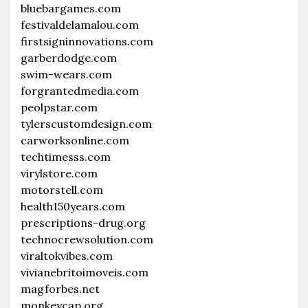
bluebargames.com
festivaldelamalou.com
firstsigninnovations.com
garberdodge.com
swim-wears.com
forgrantedmedia.com
peolpstar.com
tylerscustomdesign.com
carworksonline.com
techtimesss.com
virylstore.com
motorstell.com
health150years.com
prescriptions-drug.org
technocrewsolution.com
viraltokvibes.com
vivianebritoimoveis.com
magforbes.net
monkeycap.org