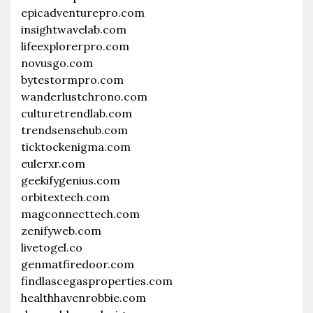
epicadventurepro.com
insightwavelab.com
lifeexplorerpro.com
novusgo.com
bytestormpro.com
wanderlustchrono.com
culturetrendlab.com
trendsensehub.com
ticktockenigma.com
eulerxr.com
geekifygenius.com
orbitextech.com
magconnecttech.com
zenifyweb.com
livetogel.co
genmatfiredoor.com
findlascegasproperties.com
healthhavenrobbie.com