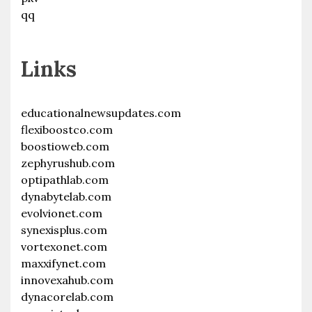
qq
Links
educationalnewsupdates.com
flexiboostco.com
boostioweb.com
zephyrushub.com
optipathlab.com
dynabytelab.com
evolvionet.com
synexisplus.com
vortexonet.com
maxxifynet.com
innovexahub.com
dynacorelab.com