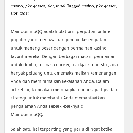
casino
,
pkv games
,
slot
,
togel
Tagged
casino
,
pkv games
,
slot
,
togel
MaindominoQQ adalah platform perjudian online
populer yang menawarkan pemain kesempatan
untuk menang besar dengan permainan kasino
favorit mereka. Dengan berbagai macam permainan
untuk dipilih, termasuk poker, blackjack, dan slot, ada
banyak peluang untuk memaksimalkan kemenangan
Anda dan meminimalkan kekalahan Anda. Dalam
artikel ini, kami akan membagikan beberapa tips dan
strategi untuk membantu Anda memanfaatkan
pengalaman Anda sebaik -baiknya di
MaindominoQQ.
Salah satu hal terpenting yang perlu diingat ketika