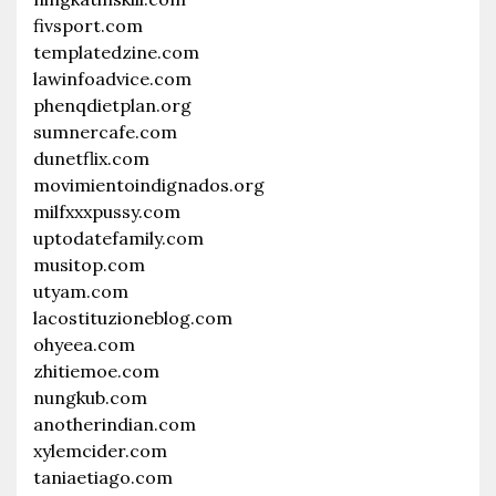
fivsport.com
templatedzine.com
lawinfoadvice.com
phenqdietplan.org
sumnercafe.com
dunetflix.com
movimientoindignados.org
milfxxxpussy.com
uptodatefamily.com
musitop.com
utyam.com
lacostituzioneblog.com
ohyeea.com
zhitiemoe.com
nungkub.com
anotherindian.com
xylemcider.com
taniaetiago.com