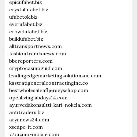
epicufabet.biz
crystalufabet.biz
ufabetok.biz
everufabet.biz
crowdufabet.biz
buildufabet.biz
alltransportnews.com
fashiontrandsnews.com
bbcreporters.com
cryptocasinoguid.com
leadingedgemarketingsolutionsmi.com
kastratigeneralcontractinginc.co
bestwholesalenfljerseysshop.com
openlivinglabdays14.com
ayurvedakonsultti-kari-nokela.com
antitraders.biz
aryanews24.com
xscape-it.com
777azino-mobile.com