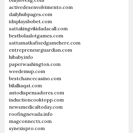
onlylovesg.com
activedesenvolvimento.com
dailyhubpages.com
idnplaysbobet.com
sattakingvikidadacall.com
bestbolaslotgames.com
sattamatkafixedgamehere.com
entrepreneurguardian.com
hibaby.info
paperwashington.com
weedemup.com
bestchancecasino.com
bilalliaqat.com
autodispensadores.com
inductioncooktopp.com
newsmedicaltoday.com
roofingnevada.info
magconnectx.com
synexispro.com