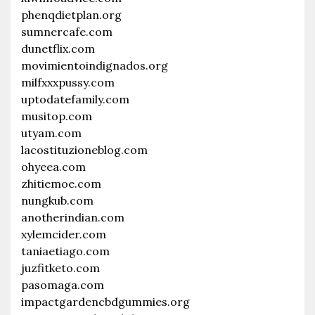
phenqdietplan.org
sumnercafe.com
dunetflix.com
movimientoindignados.org
milfxxxpussy.com
uptodatefamily.com
musitop.com
utyam.com
lacostituzioneblog.com
ohyeea.com
zhitiemoe.com
nungkub.com
anotherindian.com
xylemcider.com
taniaetiago.com
juzfitketo.com
pasomaga.com
impactgardencbdgummies.org