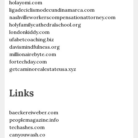
holayomi.com
ligadeciclismodecundinamarca.com
nashvilleworkerscompensationattorney.com
holyfamilycathedralschool.org
londonkiddy.com
ufabetcoaching.biz
davismindfulness.org
millionairebyte.com
fortechday.com
getcaminorealestateusa.xyz
Links
baeckereiweber.com
peoplemagazine.info
techashes.com
canyouwash.co