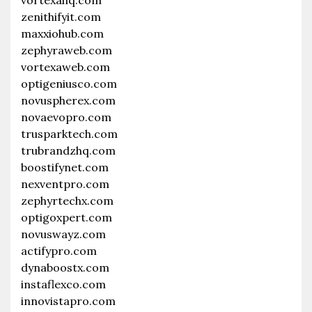
vortexahq.com
zenithifyit.com
maxxiohub.com
zephyraweb.com
vortexaweb.com
optigeniusco.com
novuspherex.com
novaevopro.com
trusparktech.com
trubrandzhq.com
boostifynet.com
nexventpro.com
zephyrtechx.com
optigoxpert.com
novuswayz.com
actifypro.com
dynaboostx.com
instaflexco.com
innovistapro.com