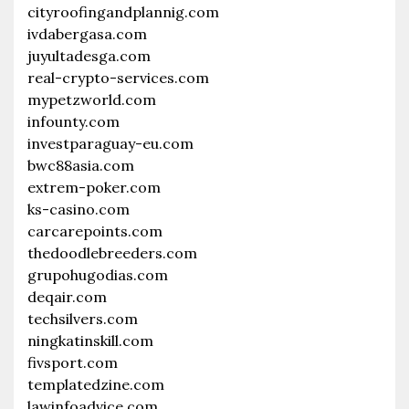
cityroofingandplannig.com
ivdabergasa.com
juyultadesga.com
real-crypto-services.com
mypetzworld.com
infounty.com
investparaguay-eu.com
bwc88asia.com
extrem-poker.com
ks-casino.com
carcarepoints.com
thedoodlebreeders.com
grupohugodias.com
deqair.com
techsilvers.com
ningkatinskill.com
fivsport.com
templatedzine.com
lawinfoadvice.com