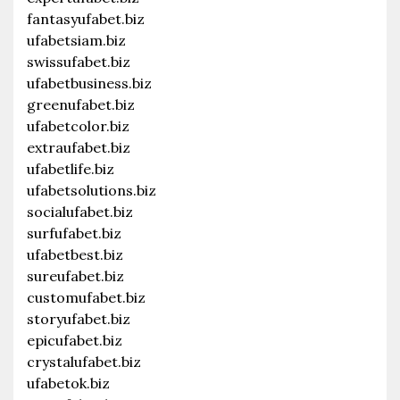
fantasyufabet.biz
ufabetsiam.biz
swissufabet.biz
ufabetbusiness.biz
greenufabet.biz
ufabetcolor.biz
extraufabet.biz
ufabetlife.biz
ufabetsolutions.biz
socialufabet.biz
surfufabet.biz
ufabetbest.biz
sureufabet.biz
customufabet.biz
storyufabet.biz
epicufabet.biz
crystalufabet.biz
ufabetok.biz