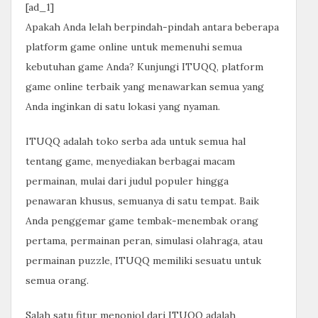
[ad_1]
Apakah Anda lelah berpindah-pindah antara beberapa
platform game online untuk memenuhi semua
kebutuhan game Anda? Kunjungi ITUQQ, platform
game online terbaik yang menawarkan semua yang
Anda inginkan di satu lokasi yang nyaman.
ITUQQ adalah toko serba ada untuk semua hal
tentang game, menyediakan berbagai macam
permainan, mulai dari judul populer hingga
penawaran khusus, semuanya di satu tempat. Baik
Anda penggemar game tembak-menembak orang
pertama, permainan peran, simulasi olahraga, atau
permainan puzzle, ITUQQ memiliki sesuatu untuk
semua orang.
Salah satu fitur menonjol dari ITUQQ adalah