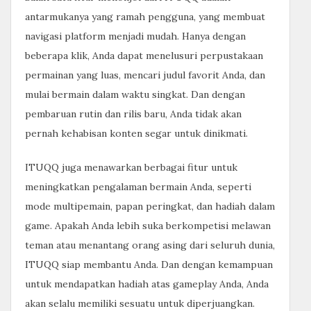
antarmukanya yang ramah pengguna, yang membuat
navigasi platform menjadi mudah. Hanya dengan
beberapa klik, Anda dapat menelusuri perpustakaan
permainan yang luas, mencari judul favorit Anda, dan
mulai bermain dalam waktu singkat. Dan dengan
pembaruan rutin dan rilis baru, Anda tidak akan
pernah kehabisan konten segar untuk dinikmati.
ITUQQ juga menawarkan berbagai fitur untuk
meningkatkan pengalaman bermain Anda, seperti
mode multipemain, papan peringkat, dan hadiah dalam
game. Apakah Anda lebih suka berkompetisi melawan
teman atau menantang orang asing dari seluruh dunia,
ITUQQ siap membantu Anda. Dan dengan kemampuan
untuk mendapatkan hadiah atas gameplay Anda, Anda
akan selalu memiliki sesuatu untuk diperjuangkan.