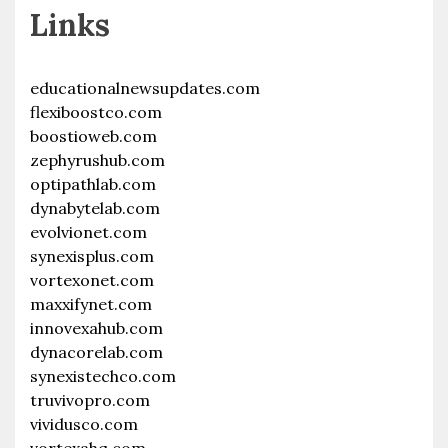
Links
educationalnewsupdates.com
flexiboostco.com
boostioweb.com
zephyrushub.com
optipathlab.com
dynabytelab.com
evolvionet.com
synexisplus.com
vortexonet.com
maxxifynet.com
innovexahub.com
dynacorelab.com
synexistechco.com
truvivopro.com
vividusco.com