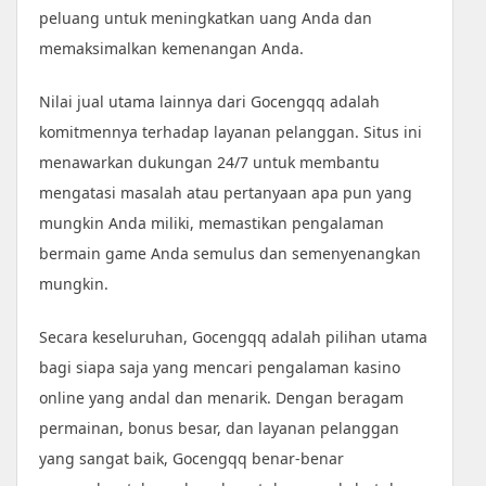
peluang untuk meningkatkan uang Anda dan
memaksimalkan kemenangan Anda.
Nilai jual utama lainnya dari Gocengqq adalah
komitmennya terhadap layanan pelanggan. Situs ini
menawarkan dukungan 24/7 untuk membantu
mengatasi masalah atau pertanyaan apa pun yang
mungkin Anda miliki, memastikan pengalaman
bermain game Anda semulus dan semenyenangkan
mungkin.
Secara keseluruhan, Gocengqq adalah pilihan utama
bagi siapa saja yang mencari pengalaman kasino
online yang andal dan menarik. Dengan beragam
permainan, bonus besar, dan layanan pelanggan
yang sangat baik, Gocengqq benar-benar