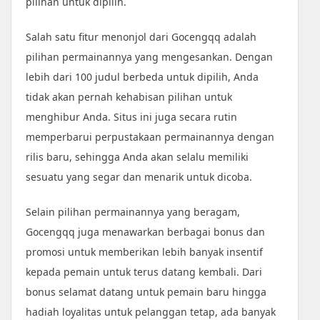
pilihan untuk dipilih.
Salah satu fitur menonjol dari Gocengqq adalah
pilihan permainannya yang mengesankan. Dengan
lebih dari 100 judul berbeda untuk dipilih, Anda
tidak akan pernah kehabisan pilihan untuk
menghibur Anda. Situs ini juga secara rutin
memperbarui perpustakaan permainannya dengan
rilis baru, sehingga Anda akan selalu memiliki
sesuatu yang segar dan menarik untuk dicoba.
Selain pilihan permainannya yang beragam,
Gocengqq juga menawarkan berbagai bonus dan
promosi untuk memberikan lebih banyak insentif
kepada pemain untuk terus datang kembali. Dari
bonus selamat datang untuk pemain baru hingga
hadiah loyalitas untuk pelanggan tetap, ada banyak