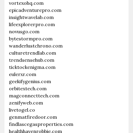
vortexohq.com
epicadventurepro.com
insightwavelab.com
lifeexplorerpro.com
novusgo.com
bytestormpro.com
wanderlustchrono.com
culturetrendlab.com
trendsensehub.com
ticktockenigma.com
eulerxr.com
geekifygenius.com
orbitextech.com
magconnecttech.com
zenifyweb.com
livetogel.co
genmatfiredoor.com
findlascegasproperties.com
healthhavenrobbie.com