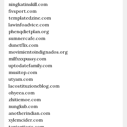
ningkatinskill.com
fivsport.com
templatedzine.com
lawinfoadvice.com
phenqdietplan.org
sumnercafe.com
dunetflix.com
movimientoindignados.org
milfxxxpussy.com
uptodatefamily.com
musitop.com
utyam.com
lacostituzioneblog.com
ohyeea.com
zhitiemoe.com
nungkub.com
anotherindian.com
xylemcider.com
taniaetiago.com