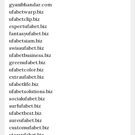
gyanibhandar.com
ufabetwarp.biz
ufabetclip.biz
expertufabet.biz
fantasyufabet.biz
ufabetsiam.biz
swissufabet.biz
ufabetbusiness.biz
greenufabet.biz
ufabetcolor.biz
extraufabet.biz
ufabetlife.biz
ufabetsolutions.biz
socialufabet.biz
surfufabet.biz
ufabetbest.biz
sureufabet.biz
customufabet.biz
storyufabet.biz