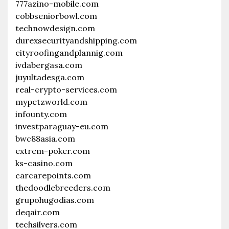
777azino-mobile.com
cobbseniorbowl.com
technowdesign.com
durexsecurityandshipping.com
cityroofingandplannig.com
ivdabergasa.com
juyultadesga.com
real-crypto-services.com
mypetzworld.com
infounty.com
investparaguay-eu.com
bwc88asia.com
extrem-poker.com
ks-casino.com
carcarepoints.com
thedoodlebreeders.com
grupohugodias.com
deqair.com
techsilvers.com