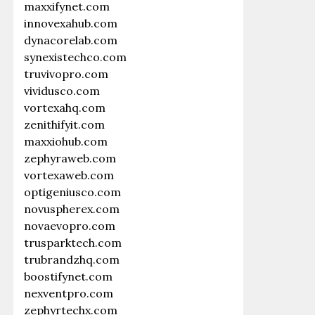
maxxifynet.com
innovexahub.com
dynacorelab.com
synexistechco.com
truvivopro.com
vividusco.com
vortexahq.com
zenithifyit.com
:
maxxiohub.com
zephyraweb.com
vortexaweb.com
optigeniusco.com
novuspherex.com
novaevopro.com
trusparktech.com
trubrandzhq.com
boostifynet.com
nexventpro.com
zephyrtechx.com