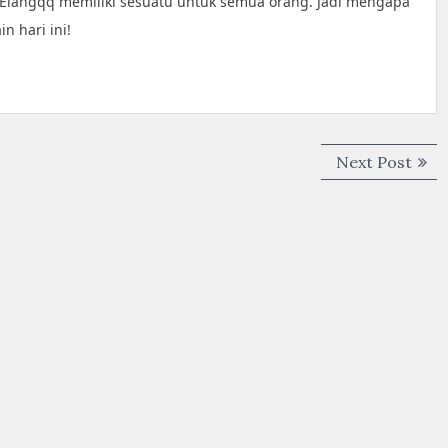
Elangqq memiliki sesuatu untuk semua orang. Jadi mengapa
 hari ini!
Next
Next Post
post