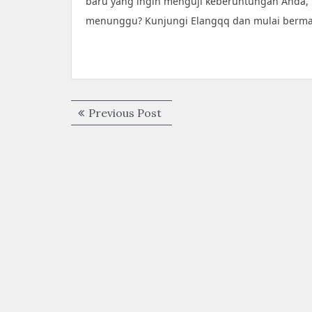
baru yang ingin menguji keberuntungan Anda, 
menunggu? Kunjungi Elangqq dan mulai bermain
Post
Previous
Previous Post
navigation
post: