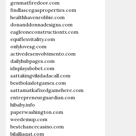
genmatfiredoor.com
findlascegasproperties.com
healthhavenrobbie.com
donanddonnadesigns.com
eagleoneconstructiontx.com
equiflexvitality.com
onlylovesg.com
activedesenvolvimento.com
dailyhubpages.com
idnplaysbobet.com
sattakingvikidadacall.com
bestbolaslotgames.com
sattamatkafixedgamehere.com
entrepreneurguardian.com
hibaby.info
paperwashington.com
weedemup.com
bestchancecasino.com
bilalliaqat.com