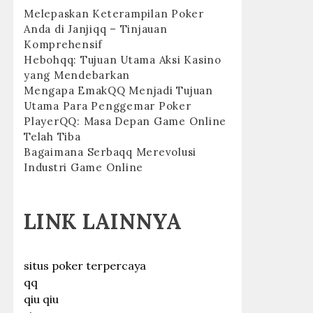
Melepaskan Keterampilan Poker
Anda di Janjiqq – Tinjauan
Komprehensif
Hebohqq: Tujuan Utama Aksi Kasino
yang Mendebarkan
Mengapa EmakQQ Menjadi Tujuan
Utama Para Penggemar Poker
PlayerQQ: Masa Depan Game Online
Telah Tiba
Bagaimana Serbaqq Merevolusi
Industri Game Online
LINK LAINNYA
situs poker terpercaya
qq
qiu qiu