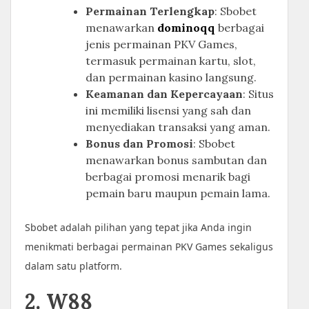
Permainan Terlengkap
: Sbobet
menawarkan
dominoqq
berbagai
jenis permainan PKV Games,
termasuk permainan kartu, slot,
dan permainan kasino langsung.
Keamanan dan Kepercayaan
: Situs
ini memiliki lisensi yang sah dan
menyediakan transaksi yang aman.
Bonus dan Promosi
: Sbobet
menawarkan bonus sambutan dan
berbagai promosi menarik bagi
pemain baru maupun pemain lama.
Sbobet adalah pilihan yang tepat jika Anda ingin
menikmati berbagai permainan PKV Games sekaligus
dalam satu platform.
2.
W88