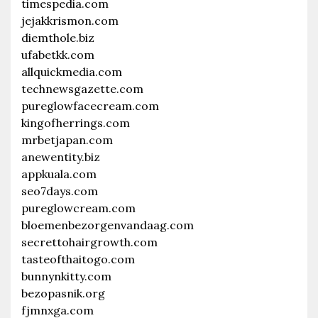
timespedia.com
jejakkrismon.com
diemthole.biz
ufabetkk.com
allquickmedia.com
technewsgazette.com
pureglowfacecream.com
kingofherrings.com
mrbetjapan.com
anewentity.biz
appkuala.com
seo7days.com
pureglowcream.com
bloemenbezorgenvandaag.com
secrettohairgrowth.com
tasteofthaitogo.com
bunnynkitty.com
bezopasnik.org
fjmnxga.com