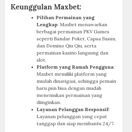
Keunggulan Maxbet:
Pilihan Permainan yang
Lengkap
: Maxbet menawarkan
berbagai permainan PKV Games
seperti Bandar Poker, Capsa Susun,
dan Domino Qiu Qiu, serta
permainan kasino langsung dan
slot.
Platform yang Ramah Pengguna
:
Maxbet memiliki platform yang
mudah dinavigasi, sehingga pemain
baru pun bisa dengan mudah
menemukan permainan yang
diinginkan.
Layanan Pelanggan Responsif
:
Layanan pelanggan yang cepat
tanggap dan siap membantu 24/7.