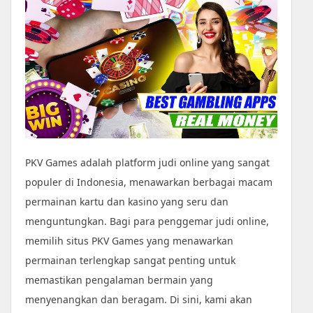
PKV Games adalah platform judi online yang sangat
populer di Indonesia, menawarkan berbagai macam
permainan kartu dan kasino yang seru dan
menguntungkan. Bagi para penggemar judi online,
memilih situs PKV Games yang menawarkan
permainan terlengkap sangat penting untuk
memastikan pengalaman bermain yang
menyenangkan dan beragam. Di sini, kami akan