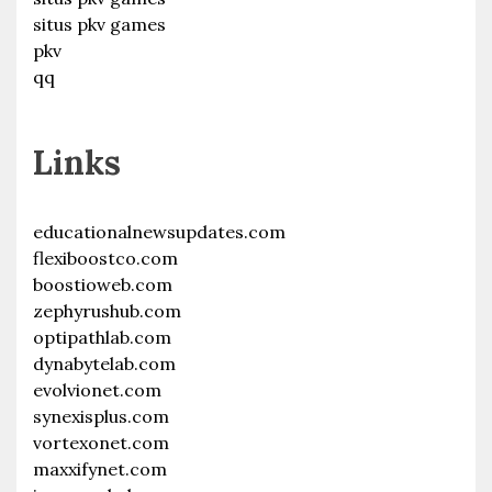
situs pkv games
pkv
qq
Links
educationalnewsupdates.com
flexiboostco.com
boostioweb.com
zephyrushub.com
optipathlab.com
dynabytelab.com
evolvionet.com
synexisplus.com
vortexonet.com
maxxifynet.com