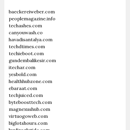
baeckereiweber.com
peoplemagazine.info
techashes.com
canyouwash.co
havadisantalya.com
techdtimes.com
techieboot.com
gundembalikesir.com
itechar.com
yesbold.com
healthhubzone.com
ebaraat.com
techjuiced.com
byteboosttech.com
magnexushub.com
virtuogoweb.com
biglotshours.com