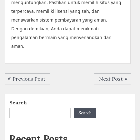
menguntungkan. Pastikan untuk memilih situs yang
terpercaya, memiliki lisensi yang sah, dan
menawarkan sistem pembayaran yang aman.
Dengan demikian, Anda dapat menikmati
pengalaman bermain yang menyenangkan dan
aman.
Post
Previous
Next
Previous Post
Next Post
navigation
post:
post:
Search
Search
Recent Posts