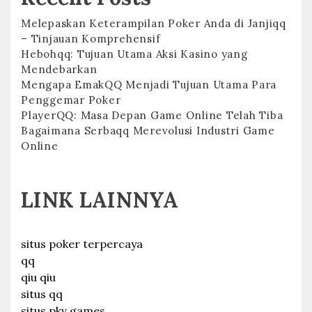
Melepaskan Keterampilan Poker Anda di Janjiqq
– Tinjauan Komprehensif
Hebohqq: Tujuan Utama Aksi Kasino yang
Mendebarkan
Mengapa EmakQQ Menjadi Tujuan Utama Para
Penggemar Poker
PlayerQQ: Masa Depan Game Online Telah Tiba
Bagaimana Serbaqq Merevolusi Industri Game
Online
LINK LAINNYA
situs poker terpercaya
qq
qiu qiu
situs qq
situs pkv games