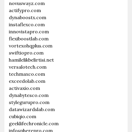
novuswayz.com
actifypro.com
dynaboostx.com
instaflexco.com
innovistapro.com
flexiboostlab.com
vortexohqplus.com
swiftiopro.com
hamilelikbelirtisi.net
versalotech.com
techmaxco.com
exceedolab.com
activaxio.com
dynabytesco.com
stylegurupro.com
datawizardslab.com
cubiqio.com
geeklifechronicle.com
infospherepro.com