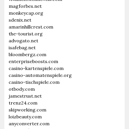
magforbes.net
monkeycap.org
sdenix.net
amarinhillcrest.com
the-tourist.org
advogato.net
isafebag.net
bloombergz.com
enterpriseboosts.com
casino-kartenspiele.com
casino-automatenspiele.org
casino-tischspiele.com
otbody.com
jamestrust.net
trenz24.com
skipworking.com
loizbeauty.com
anyconverter.com