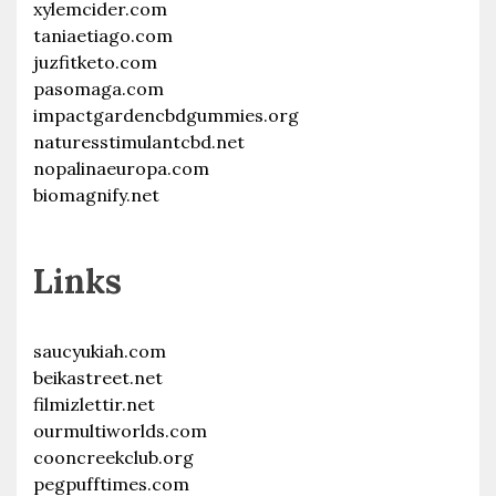
xylemcider.com
taniaetiago.com
juzfitketo.com
pasomaga.com
impactgardencbdgummies.org
naturesstimulantcbd.net
nopalinaeuropa.com
biomagnify.net
Links
saucyukiah.com
beikastreet.net
filmizlettir.net
ourmultiworlds.com
cooncreekclub.org
pegpufftimes.com