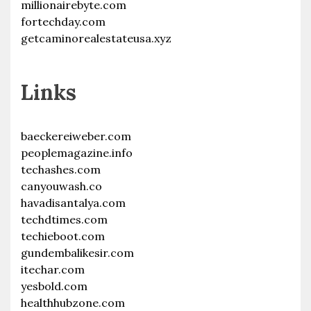
millionairebyte.com
fortechday.com
getcaminorealestateusa.xyz
Links
baeckereiweber.com
peoplemagazine.info
techashes.com
canyouwash.co
havadisantalya.com
techdtimes.com
techieboot.com
gundembalikesir.com
itechar.com
yesbold.com
healthhubzone.com