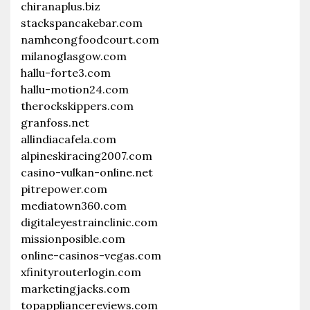
chiranaplus.biz
stackspancakebar.com
namheongfoodcourt.com
milanoglasgow.com
hallu-forte3.com
hallu-motion24.com
therockskippers.com
granfoss.net
allindiacafela.com
alpineskiracing2007.com
casino-vulkan-online.net
pitrepower.com
mediatown360.com
digitaleyestrainclinic.com
missionposible.com
online-casinos-vegas.com
xfinityrouterlogin.com
marketingjacks.com
topappliancereviews.com