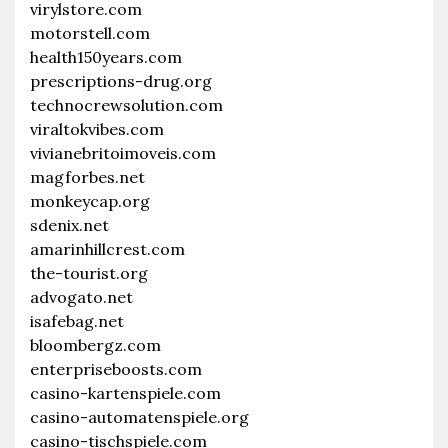
virylstore.com
motorstell.com
health150years.com
prescriptions-drug.org
technocrewsolution.com
viraltokvibes.com
vivianebritoimoveis.com
magforbes.net
monkeycap.org
sdenix.net
amarinhillcrest.com
the-tourist.org
advogato.net
isafebag.net
bloombergz.com
enterpriseboosts.com
casino-kartenspiele.com
casino-automatenspiele.org
casino-tischspiele.com