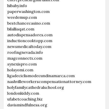
hibaby.info
paperwashington.com
weedemup.com
bestchancecasino.com
bilalliaqat.com
autodispensadores.com
inductioncooktopp.com
newsmedicaltoday.com
roofingnevada.info
magconnectx.com
synexispro.com
holayomi.com
ligadeciclismodecundinamarca.com
nashvilleworkerscompensationattorney.com
holyfamilycathedralschool.org
londonkiddy.com
ufabetcoaching.biz
davismindfulness.org