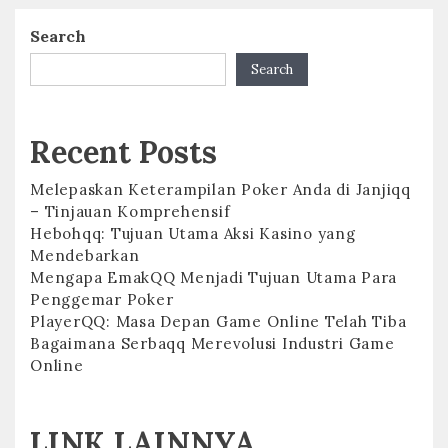
Search
Search
Recent Posts
Melepaskan Keterampilan Poker Anda di Janjiqq
– Tinjauan Komprehensif
Hebohqq: Tujuan Utama Aksi Kasino yang
Mendebarkan
Mengapa EmakQQ Menjadi Tujuan Utama Para
Penggemar Poker
PlayerQQ: Masa Depan Game Online Telah Tiba
Bagaimana Serbaqq Merevolusi Industri Game
Online
LINK LAINNYA