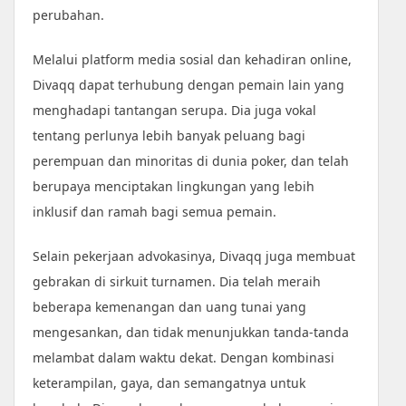
perubahan.
Melalui platform media sosial dan kehadiran online,
Divaqq dapat terhubung dengan pemain lain yang
menghadapi tantangan serupa. Dia juga vokal
tentang perlunya lebih banyak peluang bagi
perempuan dan minoritas di dunia poker, dan telah
berupaya menciptakan lingkungan yang lebih
inklusif dan ramah bagi semua pemain.
Selain pekerjaan advokasinya, Divaqq juga membuat
gebrakan di sirkuit turnamen. Dia telah meraih
beberapa kemenangan dan uang tunai yang
mengesankan, dan tidak menunjukkan tanda-tanda
melambat dalam waktu dekat. Dengan kombinasi
keterampilan, gaya, dan semangatnya untuk