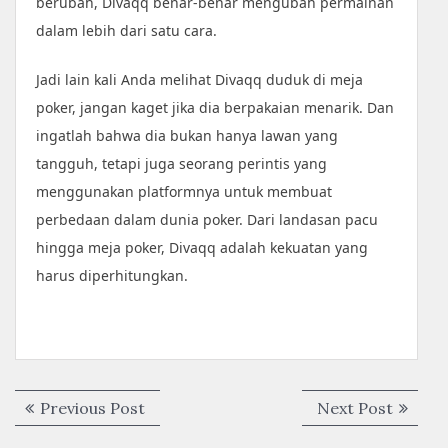
berubah, Divaqq benar-benar mengubah permainan
dalam lebih dari satu cara.
Jadi lain kali Anda melihat Divaqq duduk di meja
poker, jangan kaget jika dia berpakaian menarik. Dan
ingatlah bahwa dia bukan hanya lawan yang
tangguh, tetapi juga seorang perintis yang
menggunakan platformnya untuk membuat
perbedaan dalam dunia poker. Dari landasan pacu
hingga meja poker, Divaqq adalah kekuatan yang
harus diperhitungkan.
Post
Previous
Next
Previous Post
Next Post
navigation
post:
post: