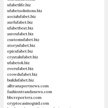
ufabetlife.biz
ufabetsolutions.biz
socialufabet.biz
surfufabet.biz
ufabetbest.biz
sureufabet.biz
customufabet.biz
storyufabet.biz
epicufabet.biz
crystalufabet.biz
ufabetok.biz
everufabet.biz
crowdufabet.biz
buildufabet.biz
alltransportnews.com
fashiontrandsnews.com
bbcreporters.com
cryptocasinoguid.com