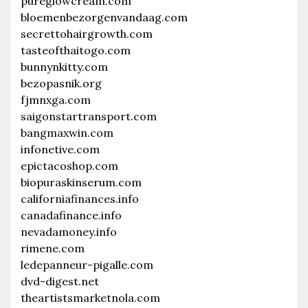
pureglowcream.com
bloemenbezorgenvandaag.com
secrettohairgrowth.com
tasteofthaitogo.com
bunnynkitty.com
bezopasnik.org
fjmnxga.com
saigonstartransport.com
bangmaxwin.com
infonetive.com
epictacoshop.com
biopuraskinserum.com
californiafinances.info
canadafinance.info
nevadamoney.info
rimene.com
ledepanneur-pigalle.com
dvd-digest.net
theartistsmarketnola.com