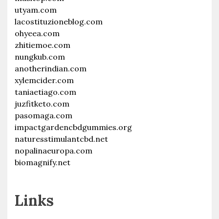
utyam.com
lacostituzioneblog.com
ohyeea.com
zhitiemoe.com
nungkub.com
anotherindian.com
xylemcider.com
taniaetiago.com
juzfitketo.com
pasomaga.com
impactgardencbdgummies.org
naturesstimulantcbd.net
nopalinaeuropa.com
biomagnify.net
Links