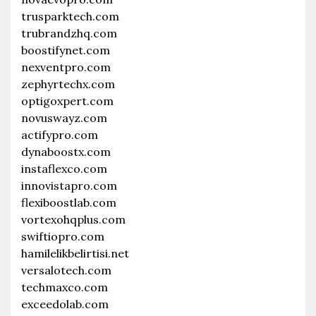
trusparktech.com
trubrandzhq.com
boostifynet.com
nexventpro.com
zephyrtechx.com
optigoxpert.com
novuswayz.com
actifypro.com
dynaboostx.com
instaflexco.com
innovistapro.com
flexiboostlab.com
vortexohqplus.com
swiftiopro.com
hamilelikbelirtisi.net
versalotech.com
techmaxco.com
exceedolab.com