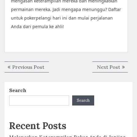
mengasah keterampilan mereka dan meningkatkan
permainan mereka. Jadi mengapa menunggu? Daftar
untuk pokerpelangi hari ini dan mulai perjalanan
Anda dari pemula ke ahli!
Post
Previous
Next
Previous Post
Next Post
navigation
post:
post:
Search
Search
Recent Posts