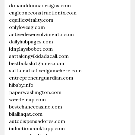
donanddonnadesigns.com
eagleoneconstructiontx.com
equiflexvitality.com
onlylovesg.com
activedesenvolvimento.com
dailyhubpages.com
idnplaysbobet.com
sattakingvikidadacall.com
bestbolaslotgames.com
sattamatkafixedgamehere.com
entrepreneurguardian.com
hibaby.info
paperwashington.com
weedemup.com
bestchancecasino.com
bilalliaqat.com
autodispensadores.com
inductioncooktopp.com