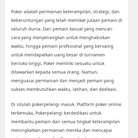
Poker adalah permainan keterampilan, strategi, dan
keberuntungan yang telah memikat jutaan pemain di
seluruh dunia. Dari pemain kasual yang mencari
cara yang menyenangkan untuk menghabiskan
waktu, hingga pemain profesional yang bersaing
untuk mendapatkan uang besar di turnamen
berisiko tinggi, Poker memiliki sesuatu untuk
ditawarkan kepada semua orang. Namun,
menguasai permainan dan menjadi pemain yang
sukses membutuhkan waktu, latihan, dan dedikasi.
Di situlah pokerpelangi masuk. Platform poker online
terkemuka, Pokerpelangi berdedikasi untuk
membantu pemain dari semua tingkat keterampilan
meningkatkan permainan mereka dan mencapai