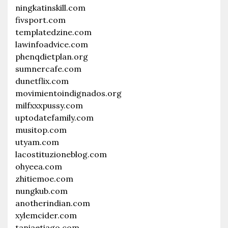
ningkatinskill.com
fivsport.com
templatedzine.com
lawinfoadvice.com
phenqdietplan.org
sumnercafe.com
dunetflix.com
movimientoindignados.org
milfxxxpussy.com
uptodatefamily.com
musitop.com
utyam.com
lacostituzioneblog.com
ohyeea.com
zhitiemoe.com
nungkub.com
anotherindian.com
xylemcider.com
taniaetiago.com