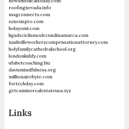
newsmedicaltoday.com
roofingnevada.info
magconnectx.com
synexispro.com
holayomi.com
ligadeciclismodecundinamarca.com
nashvilleworkerscompensationattorney.com
holyfamilycathedralschool.org
londonkiddy.com
ufabetcoaching.biz
davismindfulness.org
millionairebyte.com
fortechday.com
getcaminorealestateusa.xyz
Links