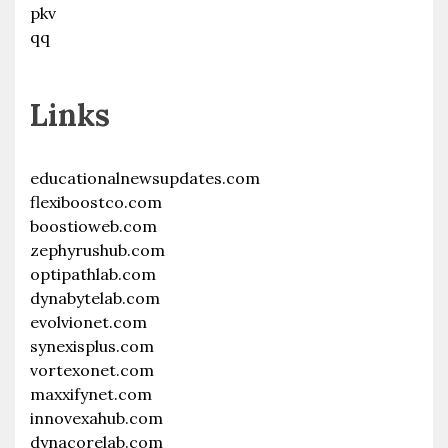
pkv
qq
Links
educationalnewsupdates.com
flexiboostco.com
boostioweb.com
zephyrushub.com
optipathlab.com
dynabytelab.com
evolvionet.com
synexisplus.com
vortexonet.com
maxxifynet.com
innovexahub.com
dynacorelab.com