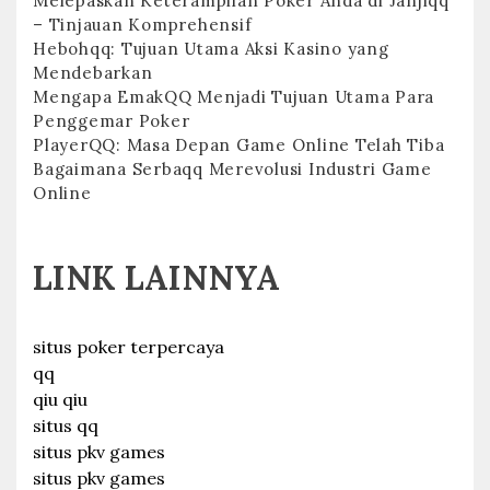
Melepaskan Keterampilan Poker Anda di Janjiqq
– Tinjauan Komprehensif
Hebohqq: Tujuan Utama Aksi Kasino yang
Mendebarkan
Mengapa EmakQQ Menjadi Tujuan Utama Para
Penggemar Poker
PlayerQQ: Masa Depan Game Online Telah Tiba
Bagaimana Serbaqq Merevolusi Industri Game
Online
LINK LAINNYA
situs poker terpercaya
qq
qiu qiu
situs qq
situs pkv games
situs pkv games