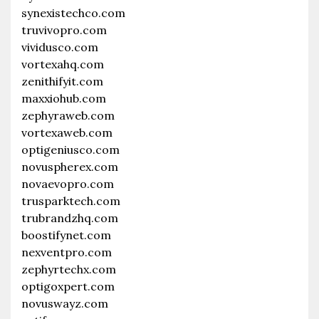
synexistechco.com
truvivopro.com
vividusco.com
vortexahq.com
zenithifyit.com
maxxiohub.com
zephyraweb.com
vortexaweb.com
optigeniusco.com
novuspherex.com
novaevopro.com
trusparktech.com
trubrandzhq.com
boostifynet.com
nexventpro.com
zephyrtechx.com
optigoxpert.com
novuswayz.com