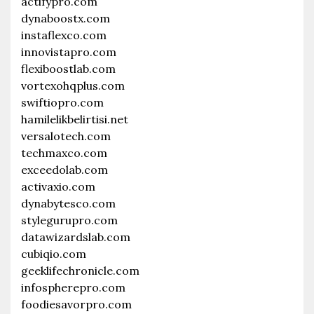
actifypro.com
dynaboostx.com
instaflexco.com
innovistapro.com
flexiboostlab.com
vortexohqplus.com
swiftiopro.com
hamilelikbelirtisi.net
versalotech.com
techmaxco.com
exceedolab.com
activaxio.com
dynabytesco.com
stylegurupro.com
datawizardslab.com
cubiqio.com
geeklifechronicle.com
infospherepro.com
foodiesavorpro.com