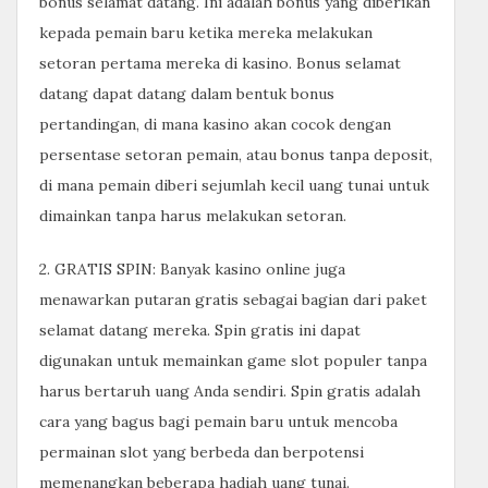
bonus selamat datang. Ini adalah bonus yang diberikan
kepada pemain baru ketika mereka melakukan
setoran pertama mereka di kasino. Bonus selamat
datang dapat datang dalam bentuk bonus
pertandingan, di mana kasino akan cocok dengan
persentase setoran pemain, atau bonus tanpa deposit,
di mana pemain diberi sejumlah kecil uang tunai untuk
dimainkan tanpa harus melakukan setoran.
2. GRATIS SPIN: Banyak kasino online juga
menawarkan putaran gratis sebagai bagian dari paket
selamat datang mereka. Spin gratis ini dapat
digunakan untuk memainkan game slot populer tanpa
harus bertaruh uang Anda sendiri. Spin gratis adalah
cara yang bagus bagi pemain baru untuk mencoba
permainan slot yang berbeda dan berpotensi
memenangkan beberapa hadiah uang tunai.