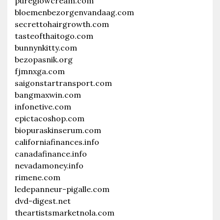
pureglowcream.com
bloemenbezorgenvandaag.com
secrettohairgrowth.com
tasteofthaitogo.com
bunnynkitty.com
bezopasnik.org
fjmnxga.com
saigonstartransport.com
bangmaxwin.com
infonetive.com
epictacoshop.com
biopuraskinserum.com
californiafinances.info
canadafinance.info
nevadamoney.info
rimene.com
ledepanneur-pigalle.com
dvd-digest.net
theartistsmarketnola.com