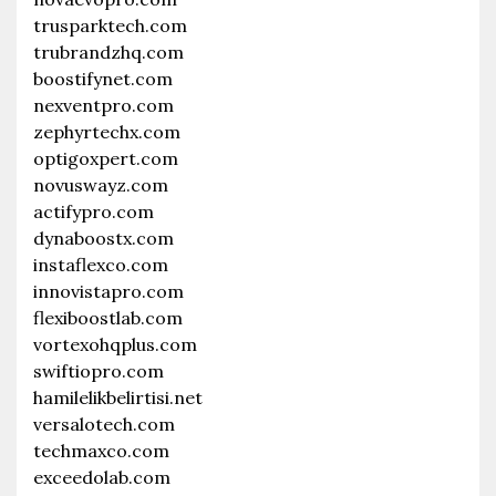
trusparktech.com
trubrandzhq.com
boostifynet.com
nexventpro.com
zephyrtechx.com
optigoxpert.com
novuswayz.com
actifypro.com
dynaboostx.com
instaflexco.com
innovistapro.com
flexiboostlab.com
vortexohqplus.com
swiftiopro.com
hamilelikbelirtisi.net
versalotech.com
techmaxco.com
exceedolab.com