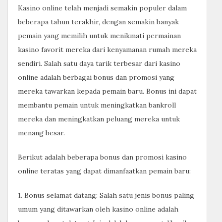
Kasino online telah menjadi semakin populer dalam
beberapa tahun terakhir, dengan semakin banyak
pemain yang memilih untuk menikmati permainan
kasino favorit mereka dari kenyamanan rumah mereka
sendiri. Salah satu daya tarik terbesar dari kasino
online adalah berbagai bonus dan promosi yang
mereka tawarkan kepada pemain baru. Bonus ini dapat
membantu pemain untuk meningkatkan bankroll
mereka dan meningkatkan peluang mereka untuk
menang besar.
Berikut adalah beberapa bonus dan promosi kasino
online teratas yang dapat dimanfaatkan pemain baru:
1. Bonus selamat datang: Salah satu jenis bonus paling
umum yang ditawarkan oleh kasino online adalah