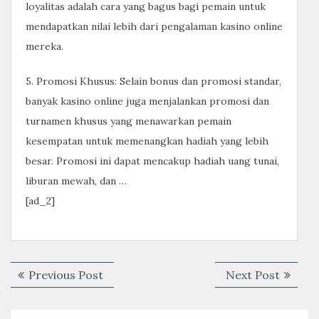
loyalitas adalah cara yang bagus bagi pemain untuk
mendapatkan nilai lebih dari pengalaman kasino online
mereka.
5. Promosi Khusus: Selain bonus dan promosi standar,
banyak kasino online juga menjalankan promosi dan
turnamen khusus yang menawarkan pemain
kesempatan untuk memenangkan hadiah yang lebih
besar. Promosi ini dapat mencakup hadiah uang tunai,
liburan mewah, dan …
[ad_2]
Post
Previous
Next
Previous Post
Next Post
navigation
post:
post: