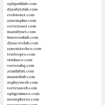
optipathlab.com
dynabytelab.com
evolvionet.com
synexisplus.com
vortexonet.com
maxxifynet.com
innovexahub.com
dynacorelab.com
synexistechco.com
truvivopro.com
vividusco.com
vortexahq.com
zenithifyit.com
maxxiohub.com
zephyraweb.com
vortexaweb.com
optigeniusco.com
novuspherex.com
novaevopro.com