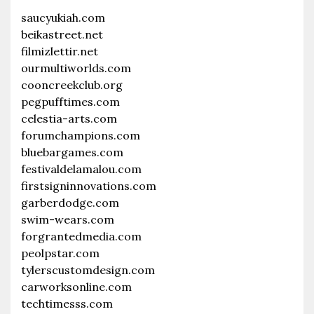
saucyukiah.com
beikastreet.net
filmizlettir.net
ourmultiworlds.com
cooncreekclub.org
pegpufftimes.com
celestia-arts.com
forumchampions.com
bluebargames.com
festivaldelamalou.com
firstsigninnovations.com
garberdodge.com
swim-wears.com
forgrantedmedia.com
peolpstar.com
tylerscustomdesign.com
carworksonline.com
techtimesss.com