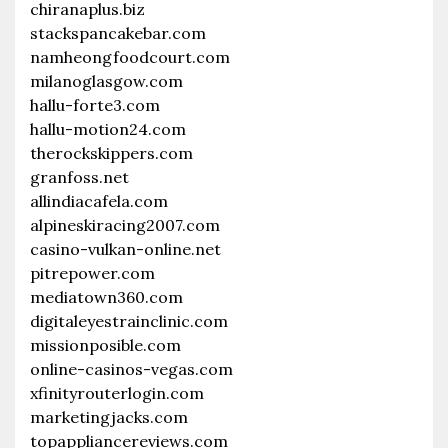
chiranaplus.biz
stackspancakebar.com
namheongfoodcourt.com
milanoglasgow.com
hallu-forte3.com
hallu-motion24.com
therockskippers.com
granfoss.net
allindiacafela.com
alpineskiracing2007.com
casino-vulkan-online.net
pitrepower.com
mediatown360.com
digitaleyestrainclinic.com
missionposible.com
online-casinos-vegas.com
xfinityrouterlogin.com
marketingjacks.com
topappliancereviews.com