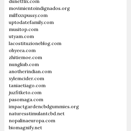
dunetflix.com
movimientoindignados.org
milfxxxpussy.com
uptodatefamily.com
musitop.com
utyam.com
lacostituzioneblog.com
ohyeea.com
zhitiemoe.com
nungkub.com
anotherindian.com
xylemcider.com
taniaetiago.com
juzfitketo.com
pasomaga.com
impactgardencbdgummies.org
naturesstimulantcbd.net
nopalinaeuropa.com
biomagnify.net