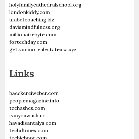
holyfamilycathedralschool.org
londonkiddy.com
ufabetcoaching.biz
davismindfulness.org
millionairebyte.com
fortechday.com
getcaminorealestateusa.xyz
Links
baeckereiweber.com
peoplemagazine.info
techashes.com
canyouwash.co
havadisantalya.com
techdtimes.com
techieboot.com