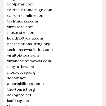
peolpstar.com
tylerscustomdesign.com
carworksonline.com
techtimesss.com
virylstore.com
motorstell.com
health150years.com
prescriptions-drug.org
technocrewsolution.com
viraltokvibes.com
vivianebritoimoveis.com
magforbes.net
monkeycap.org
sdenix.net
amarinhillcrest.com
the-tourist.org
advogato.net
isafebag.net