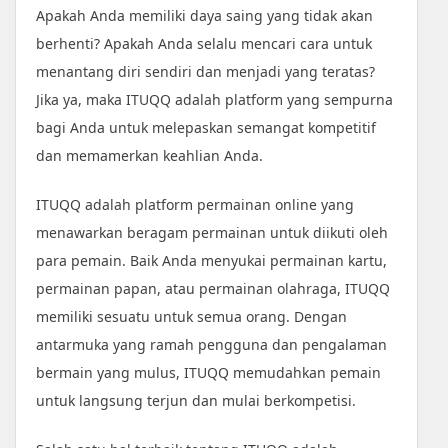
Apakah Anda memiliki daya saing yang tidak akan
berhenti? Apakah Anda selalu mencari cara untuk
menantang diri sendiri dan menjadi yang teratas?
Jika ya, maka ITUQQ adalah platform yang sempurna
bagi Anda untuk melepaskan semangat kompetitif
dan memamerkan keahlian Anda.
ITUQQ adalah platform permainan online yang
menawarkan beragam permainan untuk diikuti oleh
para pemain. Baik Anda menyukai permainan kartu,
permainan papan, atau permainan olahraga, ITUQQ
memiliki sesuatu untuk semua orang. Dengan
antarmuka yang ramah pengguna dan pengalaman
bermain yang mulus, ITUQQ memudahkan pemain
untuk langsung terjun dan mulai berkompetisi.