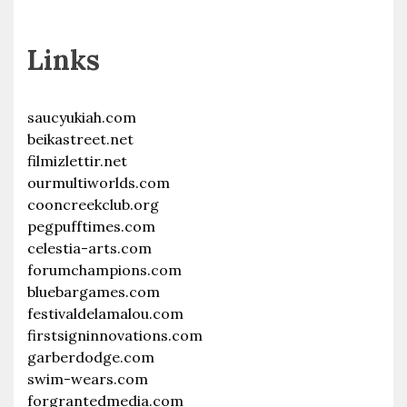
Links
saucyukiah.com
beikastreet.net
filmizlettir.net
ourmultiworlds.com
cooncreekclub.org
pegpufftimes.com
celestia-arts.com
forumchampions.com
bluebargames.com
festivaldelamalou.com
firstsigninnovations.com
garberdodge.com
swim-wears.com
forgrantedmedia.com