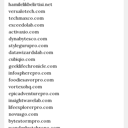
hamilelikbelirtisi.net
versalotech.com
techmaxco.com
exceedolab.com
activaxio.com
dynabytesco.com
stylegurupro.com
datawizardslab.com
cubiqio.com
geeklifechronicle.com
infospherepro.com
foodiesavorpro.com
vortexohq.com
epicadventurepro.com
insightwavelab.com
lifeexplorerpro.com
novusgo.com
bytestormpro.com
wanderlustchrono.com