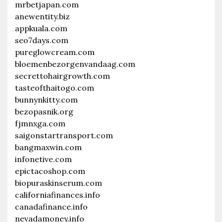
mrbetjapan.com
anewentity.biz
appkuala.com
seo7days.com
pureglowcream.com
bloemenbezorgenvandaag.com
secrettohairgrowth.com
tasteofthaitogo.com
bunnynkitty.com
bezopasnik.org
fjmnxga.com
saigonstartransport.com
bangmaxwin.com
infonetive.com
epictacoshop.com
biopuraskinserum.com
californiafinances.info
canadafinance.info
nevadamoney.info