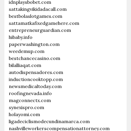
idnplaysbobet.com
sattakingvikidadacall.com
bestbolaslotgames.com
sattamatkafixedgamehere.com
entrepreneurguardian.com
hibaby.info
paperwashington.com
weedemup.com
bestchancecasino.com
bilalliaqat.com
autodispensadores.com
inductioncooktopp.com
newsmedicaltoday.com
roofingnevada.info
magconnectx.com
synexispro.com
holayomi.com
ligadeciclismodecundinamarca.com
nashvilleworkerscompensationattorney.com