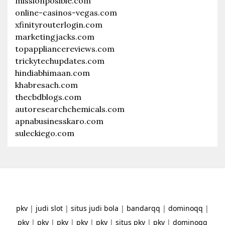
missionposible.com
online-casinos-vegas.com
xfinityrouterlogin.com
marketingjacks.com
topappliancereviews.com
trickytechupdates.com
hindiabhimaan.com
khabresach.com
thecbdblogs.com
autoresearchchemicals.com
apnabusinesskaro.com
suleckiego.com
pkv
|
judi slot
|
situs judi bola
|
bandarqq
|
dominoqq
|
pkv
|
pkv
|
pkv
|
pkv
|
pkv
|
situs pkv
|
pkv
|
dominoqq