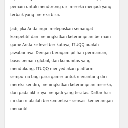
pemain untuk mendorong diri mereka menjadi yang
terbaik yang mereka bisa.
Jadi, jika Anda ingin melepaskan semangat
kompetitif dan meningkatkan keterampilan bermain
game Anda ke level berikutnya, ITUQQ adalah
jawabannya. Dengan beragam pilihan permainan,
basis pemain global, dan komunitas yang
mendukung, ITUQQ menyediakan platform
sempurna bagi para gamer untuk menantang diri
mereka sendiri, meningkatkan keterampilan mereka,
dan pada akhirnya menjadi yang teratas. Daftar hari
ini dan mulailah berkompetisi – sensasi kemenangan
menanti!