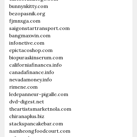
bunnynkitty.com
bezopasnik.org
fjmnxga.com
saigonstartransport.com
bangmaxwin.com
infonetive.com
epictacoshop.com
biopuraskinserum.com
californiafinances.info
canadafinance.info
nevadamoney.info
rimene.com
ledepanneur-pigalle.com
dvd-digest.net
theartistsmarketnola.com
chiranaplus.biz
stackspancakebar.com
namheongfoodcourt.com