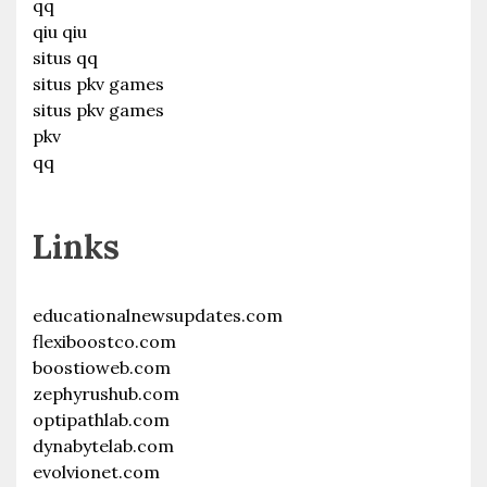
qq
qiu qiu
situs qq
situs pkv games
situs pkv games
pkv
qq
Links
educationalnewsupdates.com
flexiboostco.com
boostioweb.com
zephyrushub.com
optipathlab.com
dynabytelab.com
evolvionet.com