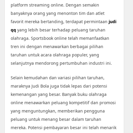
platform streaming online. Dengan semakin
banyaknya orang yang menonton tim dan atlet
favorit mereka bertanding, terdapat permintaan
judi
qq
yang lebih besar terhadap peluang taruhan
olahraga. Sportsbook online telah memanfaatkan
tren ini dengan menawarkan berbagai pilihan
taruhan untuk acara olahraga populer, yang
selanjutnya mendorong pertumbuhan industri ini.
Selain kemudahan dan variasi pilihan taruhan,
maraknya Judi Bola juga tidak lepas dari potensi
kemenangan yang besar. Banyak buku olahraga
online menawarkan peluang kompetitif dan promosi
yang menguntungkan, memberikan pengguna
peluang untuk menang besar dalam taruhan
mereka. Potensi pembayaran besar ini telah menarik