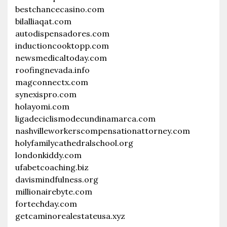
bestchancecasino.com
bilalliaqat.com
autodispensadores.com
inductioncooktopp.com
newsmedicaltoday.com
roofingnevada.info
magconnectx.com
synexispro.com
holayomi.com
ligadeciclismodecundinamarca.com
nashvilleworkerscompensationattorney.com
holyfamilycathedralschool.org
londonkiddy.com
ufabetcoaching.biz
davismindfulness.org
millionairebyte.com
fortechday.com
getcaminorealestateusa.xyz