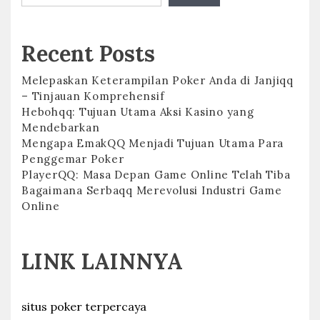
Recent Posts
Melepaskan Keterampilan Poker Anda di Janjiqq
– Tinjauan Komprehensif
Hebohqq: Tujuan Utama Aksi Kasino yang
Mendebarkan
Mengapa EmakQQ Menjadi Tujuan Utama Para
Penggemar Poker
PlayerQQ: Masa Depan Game Online Telah Tiba
Bagaimana Serbaqq Merevolusi Industri Game
Online
LINK LAINNYA
situs poker terpercaya