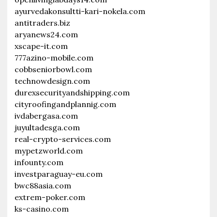
ayurvedakonsultti-kari-nokela.com
antitraders.biz
aryanews24.com
xscape-it.com
777azino-mobile.com
cobbseniorbowl.com
technowdesign.com
durexsecurityandshipping.com
cityroofingandplannig.com
ivdabergasa.com
juyultadesga.com
real-crypto-services.com
mypetzworld.com
infounty.com
investparaguay-eu.com
bwc88asia.com
extrem-poker.com
ks-casino.com