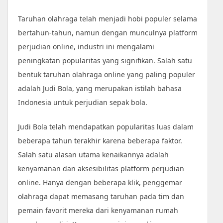
Taruhan olahraga telah menjadi hobi populer selama
bertahun-tahun, namun dengan munculnya platform
perjudian online, industri ini mengalami
peningkatan popularitas yang signifikan. Salah satu
bentuk taruhan olahraga online yang paling populer
adalah Judi Bola, yang merupakan istilah bahasa
Indonesia untuk perjudian sepak bola.
Judi Bola telah mendapatkan popularitas luas dalam
beberapa tahun terakhir karena beberapa faktor.
Salah satu alasan utama kenaikannya adalah
kenyamanan dan aksesibilitas platform perjudian
online. Hanya dengan beberapa klik, penggemar
olahraga dapat memasang taruhan pada tim dan
pemain favorit mereka dari kenyamanan rumah