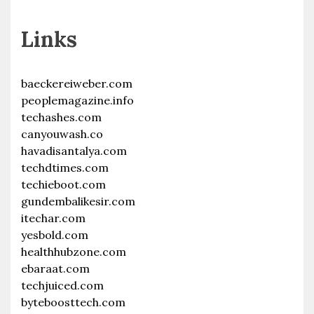
Links
baeckereiweber.com
peoplemagazine.info
techashes.com
canyouwash.co
havadisantalya.com
techdtimes.com
techieboot.com
gundembalikesir.com
itechar.com
yesbold.com
healthhubzone.com
ebaraat.com
techjuiced.com
byteboosttech.com