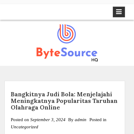
Skip
to
content
Bangkitnya Judi Bola: Menjelajahi
Meningkatnya Popularitas Taruhan
Olahraga Online
Posted on
September 3, 2024
By
admin
Posted in
Uncategorized