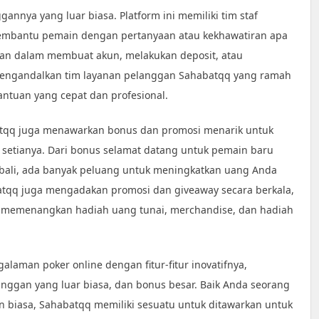
nnya yang luar biasa. Platform ini memiliki tim staf
embantu pemain dengan pertanyaan atau kekhawatiran apa
tuan dalam membuat akun, melakukan deposit, atau
mengandalkan tim layanan pelanggan Sahabatqq yang ramah
tuan yang cepat dan profesional.
batqq juga menawarkan bonus dan promosi menarik untuk
etianya. Dari bonus selamat datang untuk pemain baru
bali, ada banyak peluang untuk meningkatkan uang Anda
qq juga mengadakan promosi dan giveaway secara berkala,
memenangkan hadiah uang tunai, merchandise, dan hadiah
laman poker online dengan fitur-fitur inovatifnya,
ggan yang luar biasa, dan bonus besar. Baik Anda seorang
 biasa, Sahabatqq memiliki sesuatu untuk ditawarkan untuk