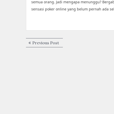
semua orang. Jadi mengapa menunggu? Bergabu
sensasi poker online yang belum pernah ada s
Post
Previous
Previous Post
navigation
post: