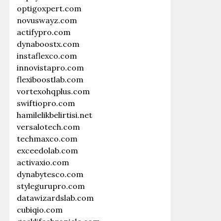
optigoxpert.com
novuswayz.com
actifypro.com
dynaboostx.com
instaflexco.com
innovistapro.com
flexiboostlab.com
vortexohqplus.com
swiftiopro.com
hamilelikbelirtisi.net
versalotech.com
techmaxco.com
exceedolab.com
activaxio.com
dynabytesco.com
stylegurupro.com
datawizardslab.com
cubiqio.com