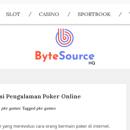
SLOT
CASINO
SPORTBOOK
i Pengalaman Poker Online
n
pkv games
Tagged
pkv games
 yang merevolusi cara orang bermain poker di internet.