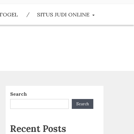
TOGEL
SITUS JUDI ONLINE
Search
Search
Recent Posts