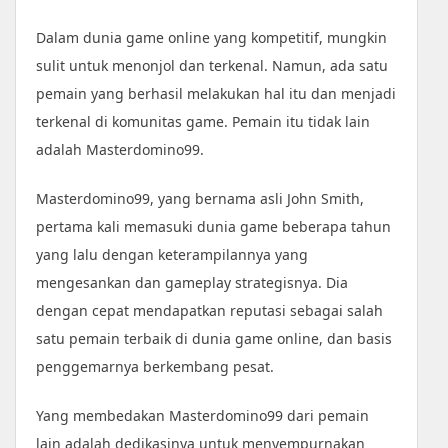
Dalam dunia game online yang kompetitif, mungkin
sulit untuk menonjol dan terkenal. Namun, ada satu
pemain yang berhasil melakukan hal itu dan menjadi
terkenal di komunitas game. Pemain itu tidak lain
adalah Masterdomino99.
Masterdomino99, yang bernama asli John Smith,
pertama kali memasuki dunia game beberapa tahun
yang lalu dengan keterampilannya yang
mengesankan dan gameplay strategisnya. Dia
dengan cepat mendapatkan reputasi sebagai salah
satu pemain terbaik di dunia game online, dan basis
penggemarnya berkembang pesat.
Yang membedakan Masterdomino99 dari pemain
lain adalah dedikasinya untuk menyempurnakan