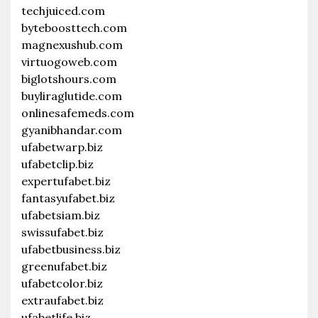
techjuiced.com
byteboosttech.com
magnexushub.com
virtuogoweb.com
biglotshours.com
buyliraglutide.com
onlinesafemeds.com
gyanibhandar.com
ufabetwarp.biz
ufabetclip.biz
expertufabet.biz
fantasyufabet.biz
ufabetsiam.biz
swissufabet.biz
ufabetbusiness.biz
greenufabet.biz
ufabetcolor.biz
extraufabet.biz
ufabetlife.biz