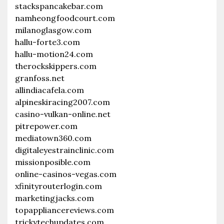
stackspancakebar.com
namheongfoodcourt.com
milanoglasgow.com
hallu-forte3.com
hallu-motion24.com
therockskippers.com
granfoss.net
allindiacafela.com
alpineskiracing2007.com
casino-vulkan-online.net
pitrepower.com
mediatown360.com
digitaleyestrainclinic.com
missionposible.com
online-casinos-vegas.com
xfinityrouterlogin.com
marketingjacks.com
topappliancereviews.com
trickytechupdates.com