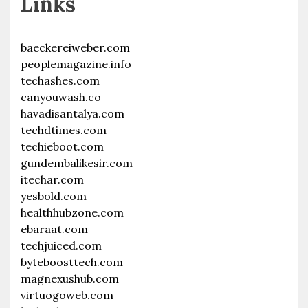
Links
baeckereiweber.com
peoplemagazine.info
techashes.com
canyouwash.co
havadisantalya.com
techdtimes.com
techieboot.com
gundembalikesir.com
itechar.com
yesbold.com
healthhubzone.com
ebaraat.com
techjuiced.com
byteboosttech.com
magnexushub.com
virtuogoweb.com