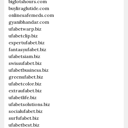
biglotshours.com
buyliraglutide.com
onlinesafemeds.com
gyanibhandar.com
ufabetwarp.biz
ufabetclip.biz
expertufabet.biz
fantasyufabet.biz
ufabetsiam.biz
swissufabet.biz
ufabetbusiness.biz
greenufabet.biz
ufabetcolor.biz
extraufabet.biz
ufabetlife.biz
ufabetsolutions.biz
socialufabet.biz
surfufabet.biz
ufabetbest.biz