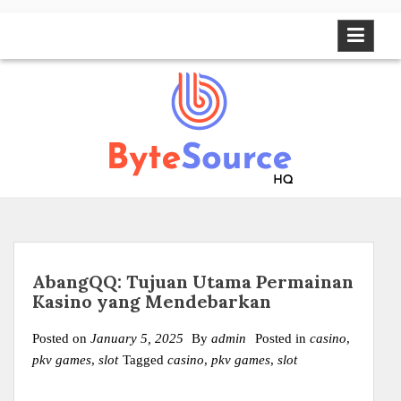
Skip
to
content
AbangQQ: Tujuan Utama Permainan
Kasino yang Mendebarkan
Posted on
January 5, 2025
By
admin
Posted in
casino
,
pkv games
,
slot
Tagged
casino
,
pkv games
,
slot