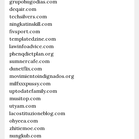
grupohugodias.com
deqair.com
techsilvers.com
ningkatinskill.com
fivsport.com
templatedzine.com
lawinfoadvice.com
phenqdietplan.org
sumnercafe.com
dunetflix.com
movimientoindignados.org
milfxxxpussy.com
uptodatefamily.com
musitop.com
utyam.com
lacostituzioneblog.com
ohyeea.com
zhitiemoe.com
nungkub.com