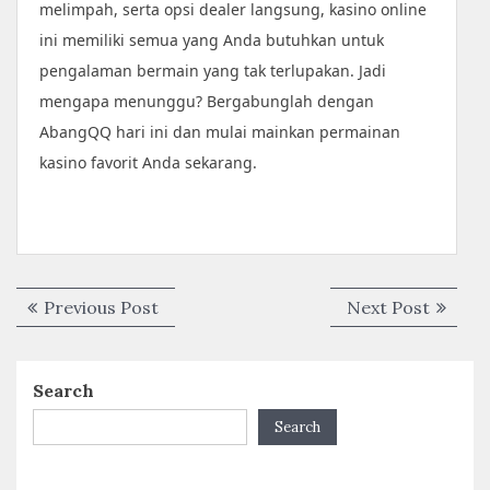
melimpah, serta opsi dealer langsung, kasino online
ini memiliki semua yang Anda butuhkan untuk
pengalaman bermain yang tak terlupakan. Jadi
mengapa menunggu? Bergabunglah dengan
AbangQQ hari ini dan mulai mainkan permainan
kasino favorit Anda sekarang.
Post
Previous
Next
Previous Post
Next Post
navigation
post:
post:
Search
Search