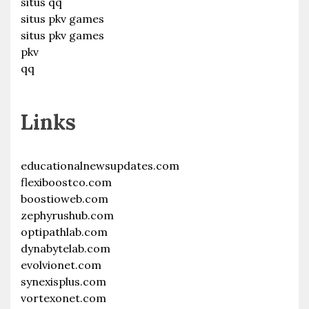
situs qq
situs pkv games
situs pkv games
pkv
qq
Links
educationalnewsupdates.com
flexiboostco.com
boostioweb.com
zephyrushub.com
optipathlab.com
dynabytelab.com
evolvionet.com
synexisplus.com
vortexonet.com