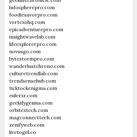
geeklifechronicle.com
infospherepro.com
foodiesavorpro.com
vortexohq.com
epicadventurepro.com
insightwavelab.com
lifeexplorerpro.com
novusgo.com
bytestormpro.com
wanderlustchrono.com
culturetrendlab.com
trendsensehub.com
ticktockenigma.com
eulerxr.com
geekifygenius.com
orbitextech.com
magconnecttech.com
zenifyweb.com
livetogel.co